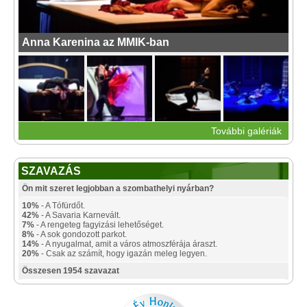
Anna Karenina az MMIK-ban
További galériák
SZAVAZÁS
Ön mit szeret legjobban a szombathelyi nyárban?
10%
- A Tófürdőt.
42%
- A Savaria Karnevált.
7%
- A rengeteg fagyizási lehetőséget.
8%
- A sok gondozott parkot.
14%
- A nyugalmat, amit a város atmoszférája áraszt.
20%
- Csak az számít, hogy igazán meleg legyen.
Összesen 1954 szavazat