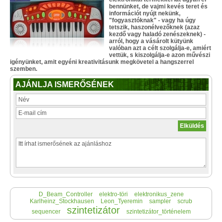
bennünket, de vajmi kevés teret és
információt nyújt nekünk,
"fogyasztóknak" - vagy ha úgy
tetszik, haszonélvezőknek (azaz
kezdő vagy haladó zenészeknek) -
arról, hogy a vásárolt kütyünk
valóban azt a célt szolgálja-e, amiért
vettük, s kiszolgálja-e azon művészi
igényünket, amit egyéni kreativitásunk megkövetel a hangszerrel
szemben.
AJÁNLJA ISMERŐSÉNEK
D_Beam_Controller
elektro-töri
elektronikus_zene
Karlheinz_Stockhausen
Leon_Tyeremin
sampler
scrub
szintetizátor
sequencer
szintetizátor_történelem