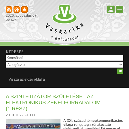
2026. augusztus 07.
péntek
KERESÉS
Vissza az előző oldalra
A SZINTETIZÁTOR SZÜLETÉSE - AZ
ELEKTRONIKUS ZENEI FORRADALOM
(1.RÉSZ)
2010.01.29. - 01:00
A XXI. század tömegkommunikációs
világa rengeteg szórakoztató
elektronikai termékkel lát ugyan el