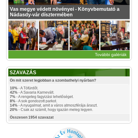
Vas megye védett növényei - Könyvbemutató a
Nádasdy-vár dísztermében
További galériák
SZAVAZÁS
Ön mit szeret legjobban a szombathelyi nyárban?
10%
- A Tófürdőt.
42%
- A Savaria Karnevált.
7%
- A rengeteg fagyizási lehetőséget.
8%
- A sok gondozott parkot.
14%
- A nyugalmat, amit a város atmoszférája áraszt.
20%
- Csak az számít, hogy igazán meleg legyen.
Összesen 1954 szavazat