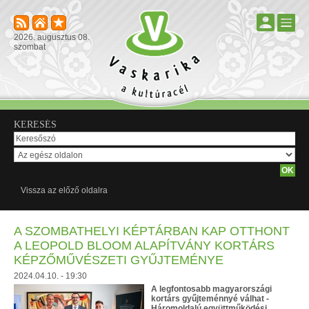
2026. augusztus 08.
szombat
KERESÉS
Vissza az előző oldalra
A SZOMBATHELYI KÉPTÁRBAN KAP OTTHONT
A LEOPOLD BLOOM ALAPÍTVÁNY KORTÁRS
KÉPZŐMŰVÉSZETI GYŰJTEMÉNYE
2024.04.10. - 19:30
A legfontosabb magyarországi
kortárs gyűjteménnyé válhat -
Háromoldalú együttműködési