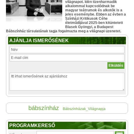
világnapot. Idén tizenharmadik
alkalommal kapcsolódnak be
magyar teátrumok és alkotók is a
jeles eseménybe. Ebben az évben a
Színházi Kritikusok Céhe
életműdíjával 2025-ben kitüntetett
Blasek Gyöngyi, a Budapest
Bábszínház társulatának tagja fogalmazta meg a világnapi üzenetet.
AJÁNLJA ISMERŐSÉNEK
bábszínház
Bábszínházak_Világnapja
PROGRAMKERESŐ