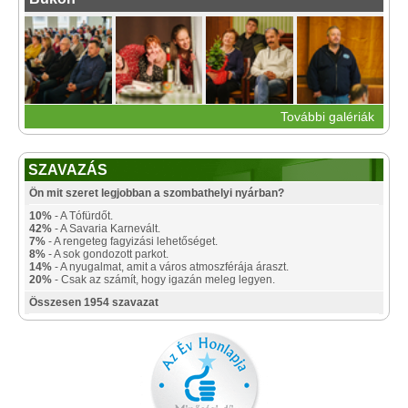
További galériák
SZAVAZÁS
Ön mit szeret legjobban a szombathelyi nyárban?
10%
- A Tófürdőt.
42%
- A Savaria Karnevált.
7%
- A rengeteg fagyizási lehetőséget.
8%
- A sok gondozott parkot.
14%
- A nyugalmat, amit a város atmoszférája áraszt.
20%
- Csak az számít, hogy igazán meleg legyen.
Összesen 1954 szavazat