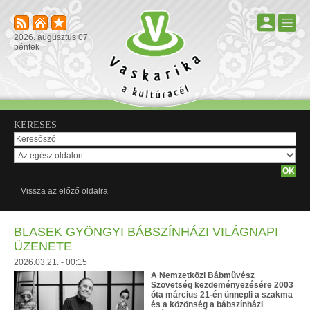
2026. augusztus 07.
péntek
KERESÉS
Vissza az előző oldalra
BLASEK GYÖNGYI BÁBSZÍNHÁZI VILÁGNAPI
ÜZENETE
2026.03.21. - 00:15
A Nemzetközi Bábművész
Szövetség kezdeményezésére 2003
óta március 21-én ünnepli a szakma
és a közönség a bábszínházi