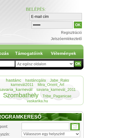
BELÉPÉS
:
Regisztráció
Jelszóemlékeztető
ozás
Támogatóink
Vélemények
hastánc
hastáncgála
Jabe_Raks
karnevál2011
Mira_Orient_Art
savaria_karnevál
savaria_karnevál_2011
Szombathely
Tribe_Paganicae
vaskarika.hu
ROGRAMKERESŐ
pont:
yszín: