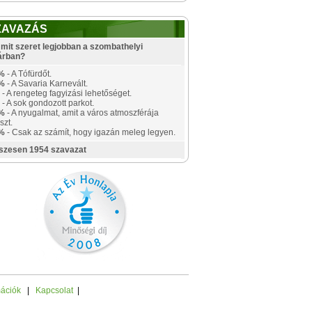
ZAVAZÁS
mit szeret legjobban a szombathelyi
árban?
%
- A Tófürdőt.
%
- A Savaria Karnevált.
- A rengeteg fagyizási lehetőséget.
- A sok gondozott parkot.
%
- A nyugalmat, amit a város atmoszférája
szt.
%
- Csak az számít, hogy igazán meleg legyen.
szesen 1954 szavazat
mációk
|
Kapcsolat
|