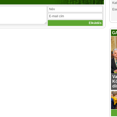
Kat
Es
G
Va
Kö
dí