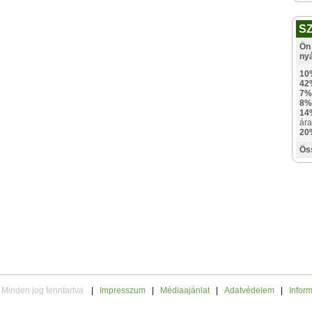
S
Ön 
ny
10
42
7%
8%
14
ára
20
Ös
 Minden jog fenntartva
|
Impresszum
|
Médiaajánlat
|
Adatvédelem
|
Infor