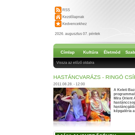
RSS
Kezdőlapnak
Kedvencekhez
2026. augusztus 07. péntek
Címlap
Kultúra
Életmód
Szab
Vissza az előző oldalra
HASTÁNCVARÁZS - RINGÓ CSÍ
2011.08.28. - 12:00
A Keleti Baz
programmal é
Mira Orient 
hastánccsopo
hastáncgálát
képgaléria a