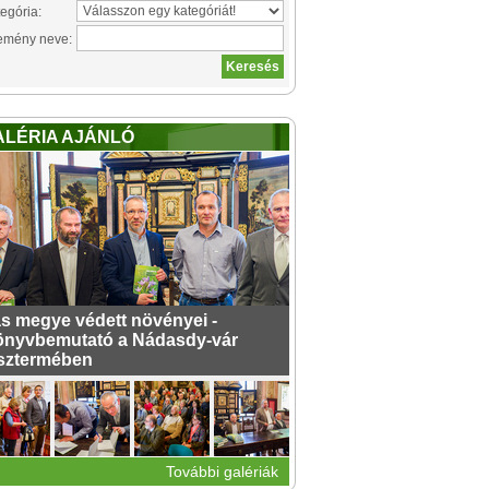
egória:
emény neve:
ALÉRIA AJÁNLÓ
s megye védett növényei -
nyvbemutató a Nádasdy-vár
sztermében
További galériák