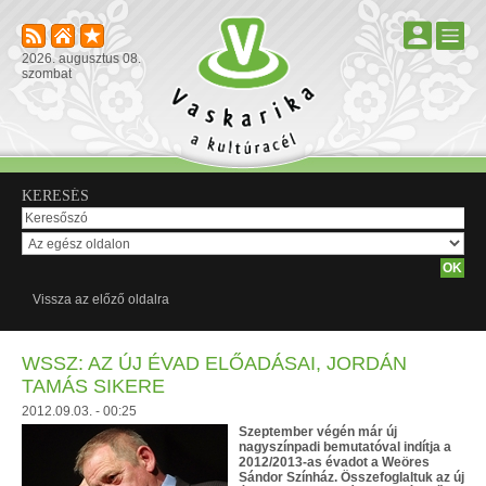
2026. augusztus 08.
szombat
KERESÉS
Vissza az előző oldalra
WSSZ: AZ ÚJ ÉVAD ELŐADÁSAI, JORDÁN
TAMÁS SIKERE
2012.09.03. - 00:25
Szeptember végén már új
nagyszínpadi bemutatóval indítja a
2012/2013-as évadot a Weöres
Sándor Színház. Összefoglaltuk az új