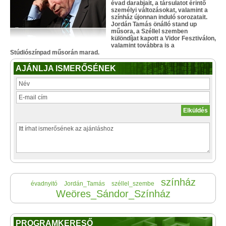
évad darabjait, a társulatot érintő
személyi változásokat, valamint a
színház újonnan induló sorozatait.
Jordán Tamás önálló stand up
műsora, a Széllel szemben
különdíjat kapott a Vidor Fesztiválon,
valamint továbbra is a
Stúdiószínpad műsorán marad.
AJÁNLJA ISMERŐSÉNEK
színház
évadnyitó
Jordán_Tamás
széllel_szembe
Weöres_Sándor_Színház
PROGRAMKERESŐ