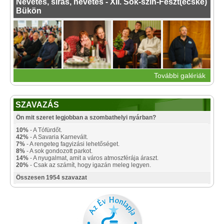
Nevetés, sírás, nevetés - XII. Sok-szín-Feszt(ecske)
Bükön
További galériák
SZAVAZÁS
Ön mit szeret legjobban a szombathelyi nyárban?
10%
- A Tófürdőt.
42%
- A Savaria Karnevált.
7%
- A rengeteg fagyizási lehetőséget.
8%
- A sok gondozott parkot.
14%
- A nyugalmat, amit a város atmoszférája áraszt.
20%
- Csak az számít, hogy igazán meleg legyen.
Összesen 1954 szavazat