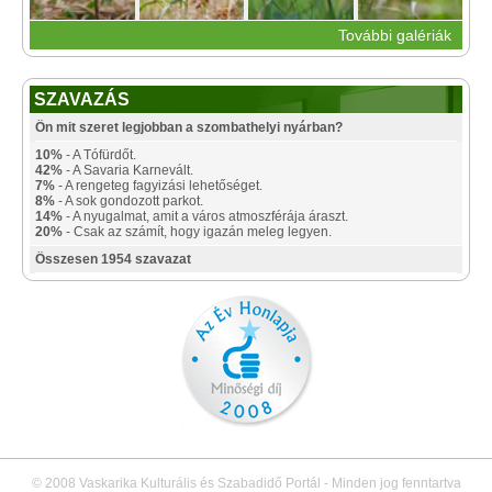
További galériák
SZAVAZÁS
Ön mit szeret legjobban a szombathelyi nyárban?
10%
- A Tófürdőt.
42%
- A Savaria Karnevált.
7%
- A rengeteg fagyizási lehetőséget.
8%
- A sok gondozott parkot.
14%
- A nyugalmat, amit a város atmoszférája áraszt.
20%
- Csak az számít, hogy igazán meleg legyen.
Összesen 1954 szavazat
© 2008 Vaskarika Kulturális és Szabadidő Portál - Minden jog fenntartva