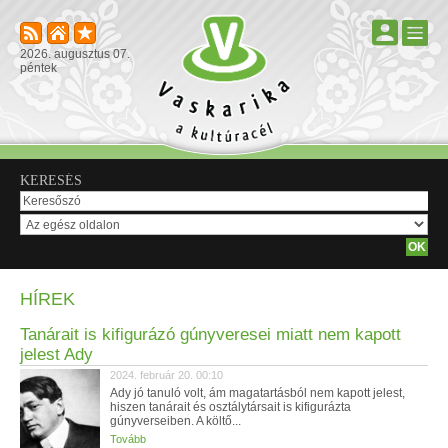
2026. augusztus 07.
péntek
KERESÉS
HÍREK
Tanárait is kifigurázó gúnyveresei miatt nem kapott
jelest Ady
2024. február 20. 00:10
Ady jó tanuló volt, ám magatartásból nem kapott jelest,
hiszen tanárait és osztálytársait is kifigurázta
gúnyverseiben. A költő...
Tovább