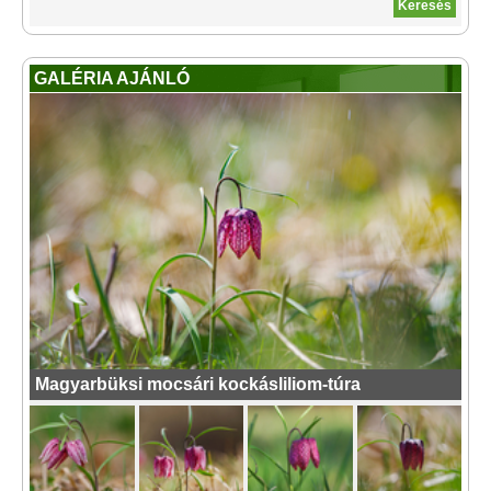
GALÉRIA AJÁNLÓ
Magyarbüksi mocsári kockásliliom-túra