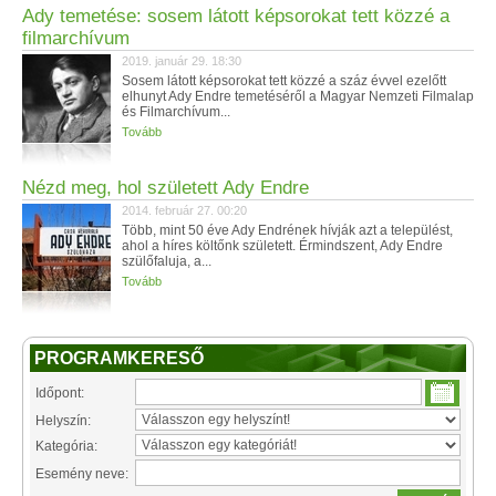
Ady temetése: sosem látott képsorokat tett közzé a
filmarchívum
2019. január 29. 18:30
Sosem látott képsorokat tett közzé a száz évvel ezelőtt
elhunyt Ady Endre temetéséről a Magyar Nemzeti Filmalap
és Filmarchívum...
Tovább
Nézd meg, hol született Ady Endre
2014. február 27. 00:20
Több, mint 50 éve Ady Endrének hívják azt a települést,
ahol a híres költőnk született. Érmindszent, Ady Endre
szülőfaluja, a...
Tovább
PROGRAMKERESŐ
Időpont:
Helyszín:
Kategória:
Esemény neve: