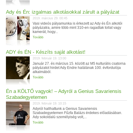
Ady és Én: izgalmas alkotásokkal zárult a pályázat
2019. március 29. 00:45
Vasi videós pályamunka is érkezett az Ady és Én alkotói
pályázatra, amire több mint 310-en ragadtak tollat vagy
kamerát, hogy...
Tovább
ADY és ÉN - Készíts saját alkotást!
2019. február 19. 13:00
Január 27. és március 15. között az M5 kulturális csatorna
pályázatot hirdet Ady Endre halálának 100. évfordulója
alkalmából.
Tovább
Én a KÖLTŐ vagyok! – Adyról a Genius Savariensis
Szabadegyetemen
2019. február 19. 10:15
Adyról hallhattunk a Genius Savariensis
Szabadegyetemen Fűzfa Balázs érdekes előadásában.
Ady sokoldalú személyiség volt,...
Tovább