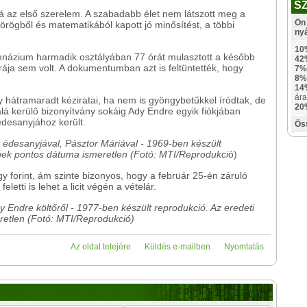
S
t rá az első szerelem. A szabadabb élet nem látszott meg a
Ön 
örögből és matematikából kapott jó minősítést, a többi
ny
10
gimnázium harmadik osztályában 77 órát mulasztott a később
42
rája sem volt. A dokumentumban azt is feltüntették, hogy
7%
8%
14
ára
 hátramaradt kéziratai, ha nem is gyöngybetűkkel íródtak, de
20
lá kerülő bizonyítvány sokáig Ady Endre egyik fiókjában
édesanyjához került.
Ös
 édesanyjával, Pásztor Máriával - 1969-ben készült
sének pontos dátuma ismeretlen (Fotó: MTI/Reprodukci
ó)
y forint, ám szinte bizonyos, hogy a február 25-én záruló
eletti is lehet a licit végén a vételár.
 Endre költőről - 1977-ben készült reprodukció. Az eredeti
retlen (Fotó: MTI/Reprodukció)
Az oldal tetejére
Küldés e-mailben
Nyomtatás