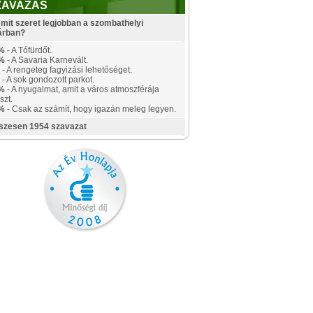
ZAVAZÁS
mit szeret legjobban a szombathelyi
árban?
%
- A Tófürdőt.
%
- A Savaria Karnevált.
- A rengeteg fagyizási lehetőséget.
- A sok gondozott parkot.
%
- A nyugalmat, amit a város atmoszférája
szt.
%
- Csak az számít, hogy igazán meleg legyen.
szesen 1954 szavazat