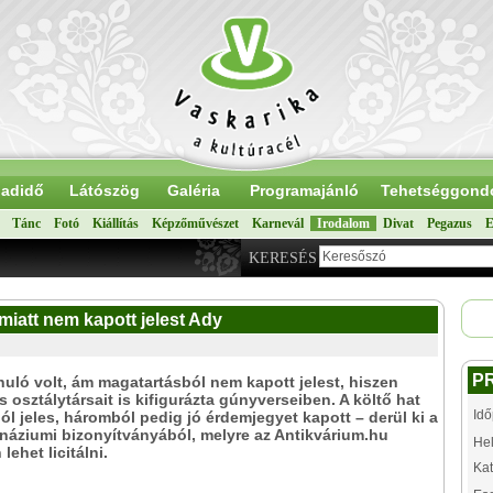
adidő
Látószög
Galéria
Programajánló
Tehetséggond
Tánc
Fotó
Kiállítás
Képzőművészet
Karnevál
Irodalom
Divat
Pegazus
E
KERESÉS
 miatt nem kapott jelest Ady
P
nuló volt, ám magatartásból nem kapott jelest, hiszen
és osztálytársait is kifigurázta gúnyverseiben. A költő hat
Idő
ól jeles, háromból pedig jó érdemjegyet kapott – derül ki a
náziumi bizonyítványából, melyre az Antikvárium.hu
Hel
lehet licitálni.
Kat