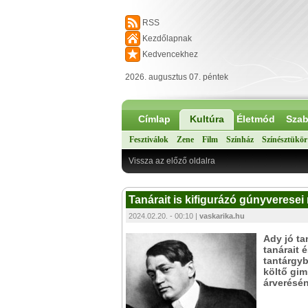
RSS
Kezdőlapnak
Kedvencekhez
2026. augusztus 07. péntek
Címlap
Kultúra
Életmód
Szab
Fesztiválok
Zene
Film
Színház
Színésztükör
Vissza az előző oldalra
Tanárait is kifigurázó gúnyveresei
2024.02.20. - 00:10 |
vaskarika.hu
Ady jó ta
tanárait 
tantárgyb
költő gim
árverésén 