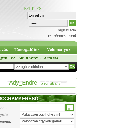
BELÉPÉS
:
Regisztráció
Jelszóemlékeztető
ozás
Támogatóink
Vélemények
gyéb
VZ
MEDIAWAVE
AlteRába
Ady_Endre
bizonyítvány
ROGRAMKERESŐ
pont:
yszín:
egória: