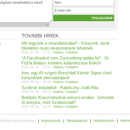
TOVÁBBI HÍREK
a
Mit tegyünk a strandtáskába? - Könyvek, amik
tökéletes nyári olvasmányok lehetnek
2026. 07. 02. - 17:25 -
Kultúra
/
Irodalom
"A Facebookot nem Zuckerberg találta fel" - Dr.
Fűzfa Balázs irodalmi kalandozása Bükön
2026. 06. 23. - 22:00 -
Kultúra
/
Irodalom
Íme, egy AI-szignó Bonyhádi Károly Signo című
könyvének bemutatójáról
2026. 06. 20. - 00:10 -
Kultúra
/
Irodalom
Szobrok indulatból - Rabóczky Judit Rita
2026. 06. 13. - 08:15 -
Kultúra
/
Irodalom
Belépés Krasznahorkai univerzumába - Ismerjük
őt annyira, mint Szoboszlait?
2026. 06. 09. - 16:30 -
Kultúra
/
Irodalom
 Minden jog fenntartva
|
Impresszum
|
Médiaajánlat
|
Adatvédelem
|
Infor