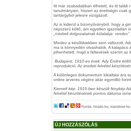
Itt már szabadabban élhetett, és itt talál
tanulmányain, hiszen az érettségin csak g
tantárgyból jelesre vizsgázott.
Az is kiderül a bizonyítványból, hogy a 
népszerű költő, ám egyetlen igazolatlan ó
„írásbeli dolgozatainak külalakja: rendes".
Mindez a későbbiekben sem változott, Ady
ma is könnyedén olvashatók. A kalapács a
pihenhetett, majd a feltevések szerint az 
Budapest, 1910-es évek: Ady Endre költő
reprodukció. Az eredeti felvétel készíté
A különleges dokumentum kikiáltási ára eg
online árverés végére akár egymillió forint f
Kiemelt kép: 1915-ben készült fénykép Ady
felvétel készítésének pontos dátuma isme
Forrás: hirado.hu, mandiner.hu
ÚJ HOZZÁSZÓLÁS