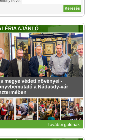
emény neve:
ALÉRIA AJÁNLÓ
s megye védett növényei -
nyvbemutató a Nádasdy-vár
sztermében
További galériák