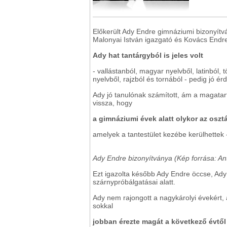
Előkerült Ady Endre gimnáziumi bizonyítvá
Malonyai István igazgató és Kovács Endre 
Ady hat tantárgyból is jeles volt
- vallástanból, magyar nyelvből, latinból,
nyelvből, rajzból és tornából - pedig jó é
Ady jó tanulónak számított, ám a magatart
vissza, hogy
a gimnáziumi évek alatt olykor az osztál
amelyek a tantestület kezébe kerülhettek -
Ady Endre bizonyítványa (Kép forrása: An
Ezt igazolta később Ady Endre öccse, Ady L
szárnypróbálgatásai alatt.
Ady nem rajongott a nagykárolyi évekért, a
sokkal
jobban érezte magát a következő évtől 