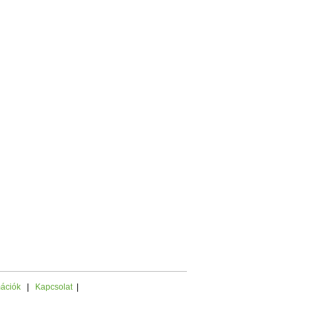
mációk
|
Kapcsolat
|