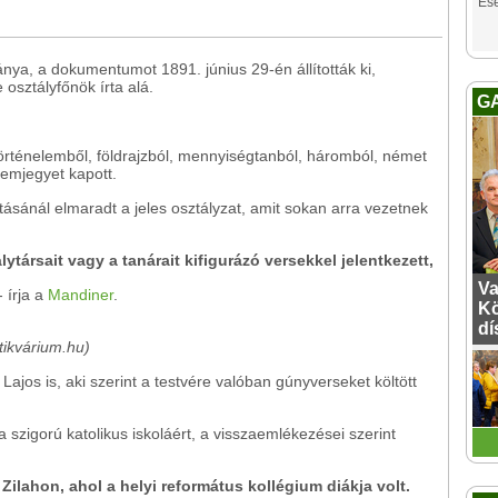
Es
nya, a dokumentumot 1891. június 29-én állították ki,
osztályfőnök írta alá.
G
 történelemből, földrajzból, mennyiségtanból, háromból, német
rdemjegyet kapott.
ásánál elmaradt a jeles osztályzat, amit sokan arra vezetnek
ytársait vagy a tanárait kifigurázó versekkel jelentkezett,
Va
 írja a
Mandiner
.
Kö
dí
tikvárium.hu)
ajos is, aki szerint a testvére valóban gúnyverseket költött
 szigorú katolikus iskoláért, a visszaemlékezései szerint
Zilahon, ahol a helyi református kollégium diákja volt.