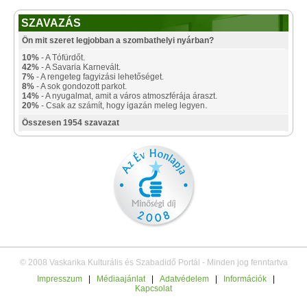
SZAVAZÁS
Ön mit szeret legjobban a szombathelyi nyárban?
10%
- A Tófürdőt.
42%
- A Savaria Karnevált.
7%
- A rengeteg fagyizási lehetőséget.
8%
- A sok gondozott parkot.
14%
- A nyugalmat, amit a város atmoszférája áraszt.
20%
- Csak az számít, hogy igazán meleg legyen.
Összesen 1954 szavazat
© 2008 Vaskarika Kulturális és Szabadidő Portál - Minden jog fenntartva
Impresszum
|
Médiaajánlat
|
Adatvédelem
|
Információk
|
Kapcsolat