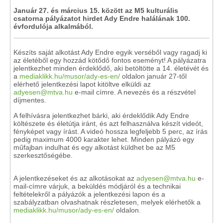
Január 27. és március 15. között az M5 kulturális
csatorna pályázatot hirdet Ady Endre halálának 100.
évfordulója alkalmából.
Készíts saját alkotást Ady Endre egyik verséből vagy ragadj ki
az életéből egy hozzád kötődő fontos eseményt! A pályázatra
jelentkezhet minden érdeklődő, aki betöltötte a 14. életévét és
a
mediaklikk.hu/musor/ady-es-en/
oldalon január 27-től
elérhető jelentkezési lapot kitöltve elküldi az
adyesen@mtva.hu
e-mail címre. A nevezés és a részvétel
díjmentes.
A felhívásra jelentkezhet bárki, aki érdeklődik Ady Endre
költészete és életútja iránt, és azt felhasználva készít videót,
fényképet vagy írást. A videó hossza legfeljebb 5 perc, az írás
pedig maximum 4000 karakter lehet. Minden pályázó egy
műfajban indulhat és egy alkotást küldhet be az M5
szerkesztőségébe.
A jelentkezéseket és az alkotásokat az
adyesen@mtva.hu
e-
mail-címre várjuk, a beküldés módjáról és a technikai
feltételekről a pályázók a jelentkezési lapon és a
szabályzatban olvashatnak részletesen, melyek elérhetők a
mediaklikk.hu/musor/ady-es-en/
oldalon.