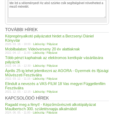
TOVÁBBI HÍREK
Képregényalkotó pályázatot hirdet a Berzsenyi Dániel
Könyvtár
2025. 03. 18. - 18:00 -
Látószög
/
Pályázat
Mobilbalaton: Videóverseny 20 év alattiaknak
2022. 04. 17. - 11:00 -
Látószög
/
Pályázat
Több pénzt kaphatnak az elektromos kerékpár vásárlására
pályázók
2022. 04. 15. - 12:30 -
Látószög
/
Pályázat
Április 25-ig lehet jelentkezni az AGORA - Gyermek és Ifjúsági
Művészeti Fesztiválra
2022. 03. 12. - 11:15 -
Látószög
/
Pályázat
Elindult a nevezés a VAS-FILM 18 Vas megyei Függetlenfilm
Fesztiválra
2021. 12. 03. - 12:15 -
Látószög
/
Pályázat
KAPCSOLÓDÓ HÍREK
Ragadd meg a fényt! - Képzőművészeti alkotópályázat
Maulbertsch 300. születésnapja alkalmából
2024. 06. 05. - 11:00 -
Látószög
/
Pályázat