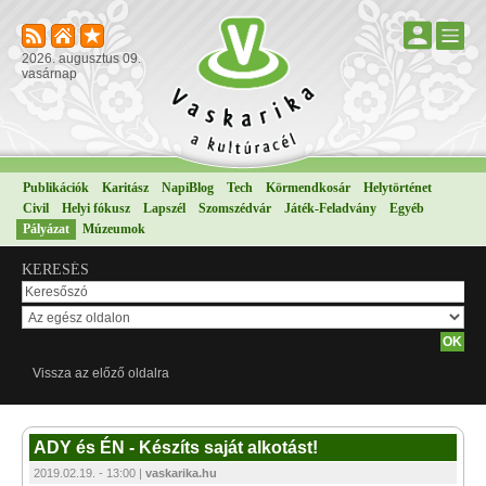
2026. augusztus 09.
vasárnap
Publikációk
Karitász
NapiBlog
Tech
Körmendkosár
Helytörténet
Civil
Helyi fókusz
Lapszél
Szomszédvár
Játék-Feladvány
Egyéb
Pályázat
Múzeumok
KERESÉS
Vissza az előző oldalra
ADY és ÉN - Készíts saját alkotást!
2019.02.19. - 13:00 |
vaskarika.hu