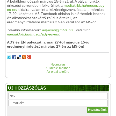
A beküldési időszak március 15-én zárul. A pályamunkák
érkezési sorrendben felkerülnek a
mediaklikk.hu/musor/ady-
es-en/
oldalra, valamint a közönségszavazás alatt, március
17-20. között az M5 Facebook oldalán is elérhetőek lesznek.
Az alkotásokat szakértő zsűri is értékeli, az
eredményhirdetésre március 27-én kerül sor az M5-ön.
További információk:
adyesen@mtva.hu
, valamint
mediaklikk.hu/musor/ady-es-en/
.
ADY és ÉN pályázat január 27-től március 15-ig,
eredményhirdetés: március 27-én az M5-ön!
Nyomtatás
Küldés e-mailben
Az oldal tetejére
ÚJ HOZZÁSZÓLÁS