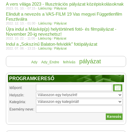
A vers világa 2023 - Illusztrációs pályázat középiskolásoknak
2023. 01. 10. - 07:15 -
Látószög
/
Pályázat
Elindult a nevezés a VAS-FILM 19 Vas megyei Függetlenfilm
Fesztiválra
2022. 12. 13. - 01:00 -
Látószög
/
Pályázat
Újra indul a Máskép(p) helytörténeti fotó- és filmpályázat -
November 20-ig nevezhetsz!
2022. 10. 22. - 11:00 -
Látószög
/
Pályázat
Indul a „Sokszínű Balaton-felvidék” fotópályázat
2022. 07. 08. - 13:15 -
Látószög
/
Pályázat
pályázat
Ady
Ady_Endre
felhívás
PROGRAMKERESŐ
Időpont:
Helyszín:
Kategória:
Esemény neve: