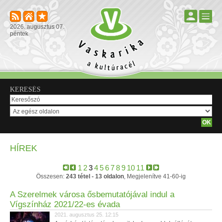
2026. augusztus 07.
péntek
KERESÉS
HÍREK
1
2
3
4
5
6
7
8
9
10
11
Összesen:
243 tétel - 13 oldalon
, Megjelenítve 41-60-ig
A Szerelmek városa ősbemutatójával indul a
Vígszínház 2021/22-es évada
2021. augusztus 25. 12:15