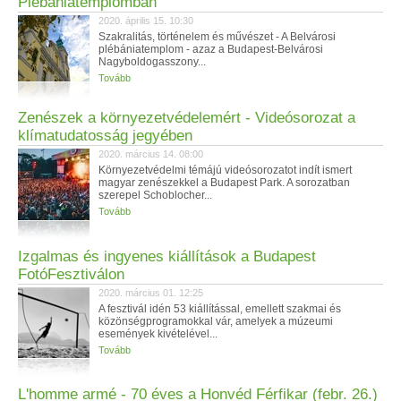
Plébániatemplomban
2020. április 15. 10:30
Szakralitás, történelem és művészet - A Belvárosi
plébániatemplom - azaz a Budapest-Belvárosi
Nagyboldogasszony...
Tovább
Zenészek a környezetvédelemért - Videósorozat a
klímatudatosság jegyében
2020. március 14. 08:00
Környezetvédelmi témájú videósorozatot indít ismert
magyar zenészekkel a Budapest Park. A sorozatban
szerepel Schoblocher...
Tovább
Izgalmas és ingyenes kiállítások a Budapest
FotóFesztiválon
2020. március 01. 12:25
A fesztivál idén 53 kiállítással, emellett szakmai és
közönségprogramokkal vár, amelyek a múzeumi
események kivételével...
Tovább
L'homme armé - 70 éves a Honvéd Férfikar (febr. 26.)