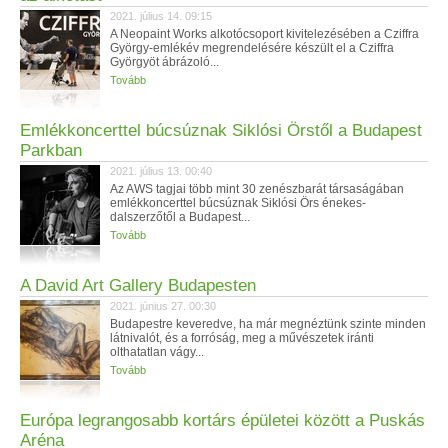
2021. július 14. 09:15
A Neopaint Works alkotócsoport kivitelezésében a Cziffra
György-emlékév megrendelésére készült el a Cziffra
Györgyöt ábrázoló...
Tovább
Emlékkoncerttel búcsúznak Siklósi Örstől a Budapest
Parkban
2021. július 13. 00:40
Az AWS tagjai több mint 30 zenészbarát társaságában
emlékkoncerttel búcsúznak Siklósi Örs énekes-
dalszerzőtől a Budapest...
Tovább
A David Art Gallery Budapesten
2021. június 27. 00:30
Budapestre keveredve, ha már megnéztünk szinte minden
látnivalót, és a forróság, meg a művészetek iránti
olthatatlan vágy...
Tovább
Európa legrangosabb kortárs épületei között a Puskás
Aréna