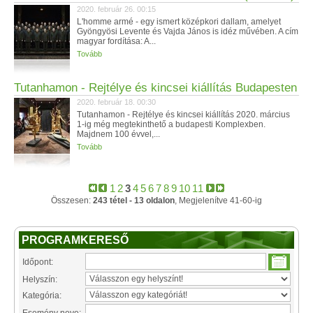
2020. február 26. 00:15
L'homme armé - egy ismert középkori dallam, amelyet
Gyöngyösi Levente és Vajda János is idéz művében. A cím
magyar fordítása: A...
Tovább
Tutanhamon - Rejtélye és kincsei kiállítás Budapesten
2020. február 18. 00:30
Tutanhamon - Rejtélye és kincsei kiállítás 2020. március
1-ig még megtekinthető a budapesti Komplexben.
Majdnem 100 évvel,...
Tovább
1
2
3
4
5
6
7
8
9
10
11
Összesen:
243 tétel - 13 oldalon
, Megjelenítve 41-60-ig
PROGRAMKERESŐ
Időpont:
Helyszín:
Kategória: