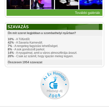
További galériák
SZAVAZÁS
Ön mit szeret legjobban a szombathelyi nyárban?
10%
- A Tófürdőt.
42%
- A Savaria Karnevált.
7%
- A rengeteg fagyizási lehetőséget.
8%
- A sok gondozott parkot.
14%
- A nyugalmat, amit a város atmoszférája áraszt.
20%
- Csak az számít, hogy igazán meleg legyen.
Összesen 1954 szavazat