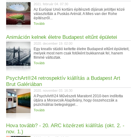
2021. február 04. 07:30
Az Európai Unió kortárs építészeti díjának jelöltjei közé
választották a Puskás Arénát. A Mies van der Rohe
építészről...
Tovább
Animáción kelnek életre Budapest eltűnt épületei
2020. december 19. 02:00
Egy kreatív stúdió keltette életre Budapest eltűnt épületeit,
melyek most nem csak fotóként bukkannak fel, hanem
filmmé változtak.
Tovább
PsychArt®24 retrospektív kiállítás a Budapest Art
Brut Galériában
2020. november 03. 16:30
A PsychArt®24 Művészeti Maratont 2010-ben indította
útjára a Moravcsik Alapítvány, hogy összehozzák a
pszichiátriai betegséggel...
Tovább
Hova tovább? - 20. ARC közérzeti kiállítás (okt. 2. -
nov. 1.)