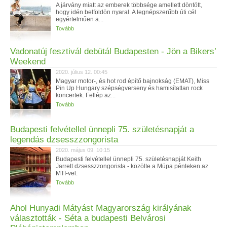
A járvány miatt az emberek többsége amellett döntött,
hogy idén belföldön nyaral. A legnépszerűbb úti cél
egyértelműen a...
Tovább
Vadonatúj fesztivál debütál Budapesten - Jön a Bikers’
Weekend
2020. július 12. 00:45
Magyar motor-, és hot rod építő bajnokság (EMAT), Miss
Pin Up Hungary szépségverseny és hamisítatlan rock
koncertek. Fellép az...
Tovább
Budapesti felvétellel ünnepli 75. születésnapját a
legendás dzsesszzongorista
2020. május 09. 10:15
Budapesti felvétellel ünnepli 75. születésnapját Keith
Jarrett dzsesszzongorista - közölte a Müpa pénteken az
MTI-vel.
Tovább
Ahol Hunyadi Mátyást Magyarország királyának
választották - Séta a budapesti Belvárosi