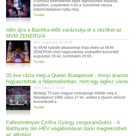
A színház történetének egyik leghosszabb leállását
követően, szeptember 4-én a Szerelmek városa
ősbemutatójával nyitja meg...
Tovább
Idén újra a Bazilika előtt varázsolja el a nézőket az
MVM ZENERGIA
2021. augusztus 23. 00:15
Az MVM hatodik alkalommal hívja életre az MVM
ZENERGIA című nagyszabású szabadtéri koncertjét
augusztus 28-án, szombaton 20:00...
Tovább
35 éve rázta meg a Queen Budapestet - Annyi áramot
fogyasztottak a Népstadionban, mint egy egész város
2021. július 27. 17:00
Mintegy 75 ezer magyar rockrajongó töltötte meg a
Népstadiont 1986. július 27-én, amikor a Queen először
koncertezett a...
Tovább
Falfestményen Cziffra György zongoraművész - A
Batthyany téri HÉV végállomáson bárki megtekintheti
az alkotást