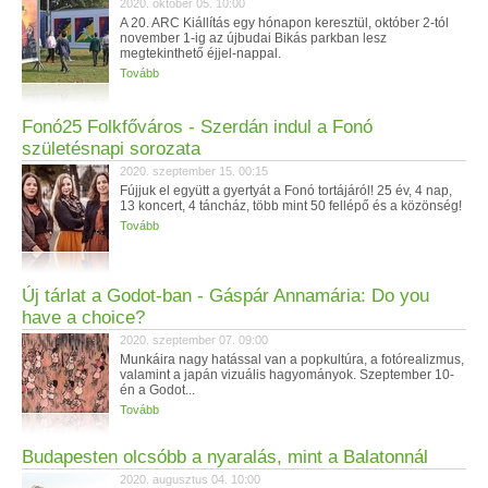
2020. október 05. 10:00
A 20. ARC Kiállítás egy hónapon keresztül, október 2-tól
november 1-ig az újbudai Bikás parkban lesz
megtekinthető éjjel-nappal.
Tovább
Fonó25 Folkfőváros - Szerdán indul a Fonó
születésnapi sorozata
2020. szeptember 15. 00:15
Fújjuk el együtt a gyertyát a Fonó tortájáról! 25 év, 4 nap,
13 koncert, 4 táncház, több mint 50 fellépő és a közönség!
Tovább
Új tárlat a Godot-ban - Gáspár Annamária: Do you
have a choice?
2020. szeptember 07. 09:00
Munkáira nagy hatással van a popkultúra, a fotórealizmus,
valamint a japán vizuális hagyományok. Szeptember 10-
én a Godot...
Tovább
Budapesten olcsóbb a nyaralás, mint a Balatonnál
2020. augusztus 04. 10:00