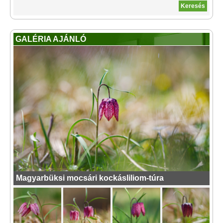
GALÉRIA AJÁNLÓ
Magyarbüksi mocsári kockásliliom-túra