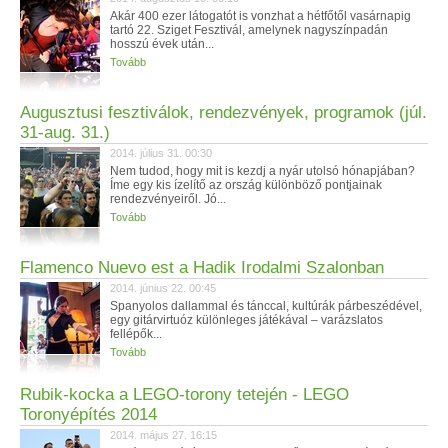
Akár 400 ezer látogatót is vonzhat a hétfőtől vasárnapig
tartó 22. Sziget Fesztivál, amelynek nagyszínpadán
hosszú évek után...
Tovább
Augusztusi fesztiválok, rendezvények, programok (júl.
31-aug. 31.)
2014. július 31. 00:30
Nem tudod, hogy mit is kezdj a nyár utolsó hónapjában?
Íme egy kis ízelítő az ország különböző pontjainak
rendezvényeiről. Jó...
Tovább
Flamenco Nuevo est a Hadik Irodalmi Szalonban
2014. június 22. 00:45
Spanyolos dallammal és tánccal, kultúrák párbeszédével,
egy gitárvirtuóz különleges játékával – varázslatos
fellépők...
Tovább
Rubik-kocka a LEGO-torony tetején - LEGO
Toronyépítés 2014
2014. május 27. 16:15