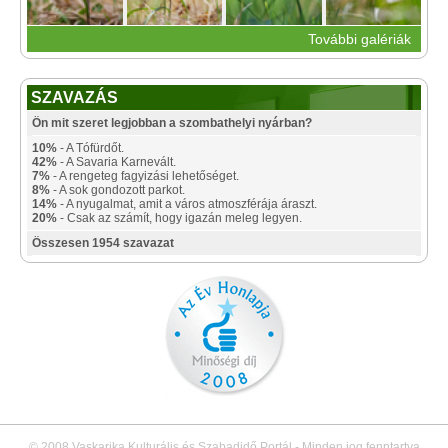
További galériák
SZAVAZÁS
Ön mit szeret legjobban a szombathelyi nyárban?
10%
- A Tófürdőt.
42%
- A Savaria Karnevált.
7%
- A rengeteg fagyizási lehetőséget.
8%
- A sok gondozott parkot.
14%
- A nyugalmat, amit a város atmoszférája áraszt.
20%
- Csak az számít, hogy igazán meleg legyen.
Összesen 1954 szavazat
© 2008 Vaskarika Kulturális és Szabadidő Portál - Minden jog fenntartva