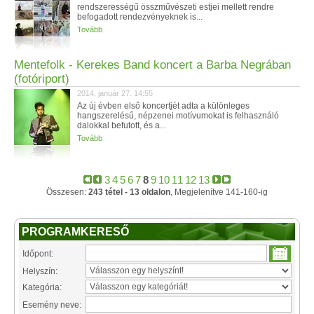
rendszerességű összművészeti estjei mellett rendre
befogadott rendezvényeknek is...
Tovább
Mentefolk - Kerekes Band koncert a Barba Negrában
(fotóriport)
2014. január 27. 14:55
Az új évben első koncertjét adta a különleges
hangszerelésű, népzenei motívumokat is felhasználó
dalokkal befutott, és a...
Tovább
3
4
5
6
7
8
9
10
11
12
13
Összesen:
243 tétel - 13 oldalon
, Megjelenítve 141-160-ig
PROGRAMKERESŐ
Időpont:
Helyszín:
Kategória:
Esemény neve: