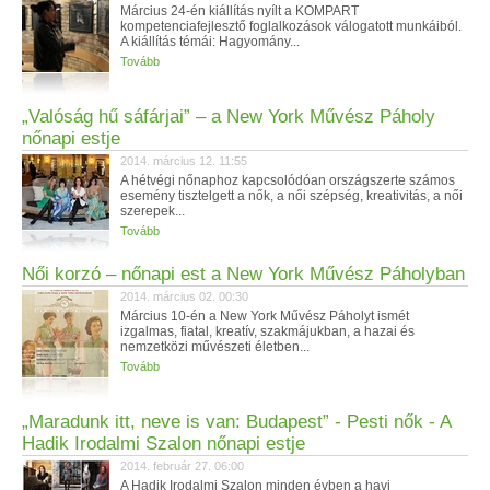
Március 24-én kiállítás nyílt a KOMPART
kompetenciafejlesztő foglalkozások válogatott munkáiból.
A kiállítás témái: Hagyomány...
Tovább
„Valóság hű sáfárjai” – a New York Művész Páholy
nőnapi estje
2014. március 12. 11:55
A hétvégi nőnaphoz kapcsolódóan országszerte számos
esemény tisztelgett a nők, a női szépség, kreativitás, a női
szerepek...
Tovább
Női korzó – nőnapi est a New York Művész Páholyban
2014. március 02. 00:30
Március 10-én a New York Művész Páholyt ismét
izgalmas, fiatal, kreatív, szakmájukban, a hazai és
nemzetközi művészeti életben...
Tovább
„Maradunk itt, neve is van: Budapest” - Pesti nők - A
Hadik Irodalmi Szalon nőnapi estje
2014. február 27. 06:00
A Hadik Irodalmi Szalon minden évben a havi