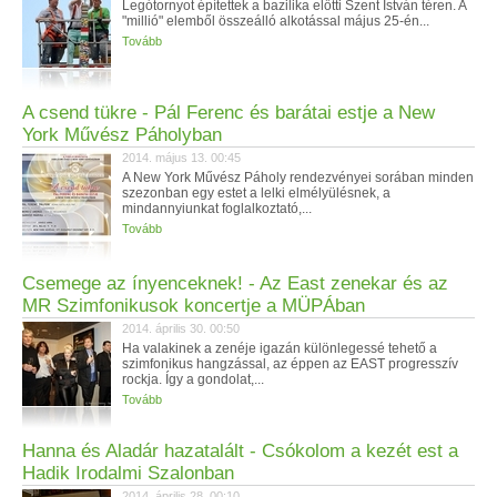
Legótornyot építettek a bazilika előtti Szent István téren. A
"millió" elemből összeálló alkotással május 25-én...
Tovább
A csend tükre - Pál Ferenc és barátai estje a New
York Művész Páholyban
2014. május 13. 00:45
A New York Művész Páholy rendezvényei sorában minden
szezonban egy estet a lelki elmélyülésnek, a
mindannyiunkat foglalkoztató,...
Tovább
Csemege az ínyenceknek! - Az East zenekar és az
MR Szimfonikusok koncertje a MÜPÁban
2014. április 30. 00:50
Ha valakinek a zenéje igazán különlegessé tehető a
szimfonikus hangzással, az éppen az EAST progresszív
rockja. Így a gondolat,...
Tovább
Hanna és Aladár hazatalált - Csókolom a kezét est a
Hadik Irodalmi Szalonban
2014. április 28. 00:10