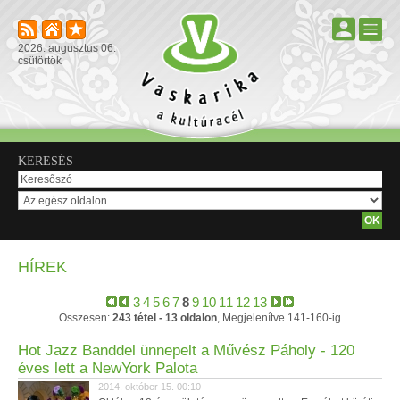
2026. augusztus 06.
csütörtök
KERESÉS
HÍREK
3
4
5
6
7
8
9
10
11
12
13
Összesen:
243 tétel - 13 oldalon
, Megjelenítve 141-160-ig
Hot Jazz Banddel ünnepelt a Művész Páholy - 120
éves lett a NewYork Palota
2014. október 15. 00:10