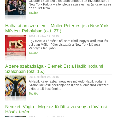
Október 13-án születésnapot ünnepelt az Erzsébet körúti
New York Palota – a tényleges születésnap (a Kávéház és
az épület 1894....
Tovább
Halhatatlan szerelem - Müller Péter estje a New York
Művész Páholyban (okt. 27.)
2014. október 12. 00:15
Egy évvel a Férfiélet, női sors című, nagy sikerű, 550 fős
est után Müller Péter visszatér a New York Művész
Páholyba legújabb...
Tovább
A zene szabadsága - Elemek Est a Hadik Irodalmi
Szalonban (okt. 15.)
2014. október 08. 00:15
A Hadik Kávéházban négy éve működő Hadik Irodalmi
Szalon idei őszi szezonjában újabb állomáshoz érkezett:
október 15-i estjének...
Tovább
Nemzeti Vágta - Megkezdődött a verseny a fővárosi
Hősök terén