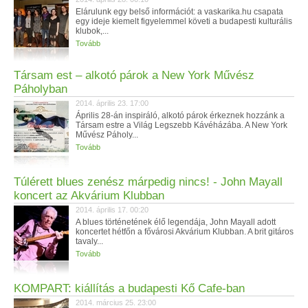
Elárulunk egy belső információt: a vaskarika.hu csapata
egy ideje kiemelt figyelemmel követi a budapesti kulturális
klubok,...
Tovább
Társam est – alkotó párok a New York Művész
Páholyban
2014. április 23. 17:00
Április 28-án inspiráló, alkotó párok érkeznek hozzánk a
Társam estre a Világ Legszebb Kávéházába. A New York
Művész Páholy...
Tovább
Túlérett blues zenész márpedig nincs! - John Mayall
koncert az Akvárium Klubban
2014. április 17. 00:20
A blues történetének élő legendája, John Mayall adott
koncertet hétfőn a fővárosi Akvárium Klubban. A brit gitáros
tavaly...
Tovább
KOMPART: kiállítás a budapesti Kő Cafe-ban
2014. március 25. 23:00