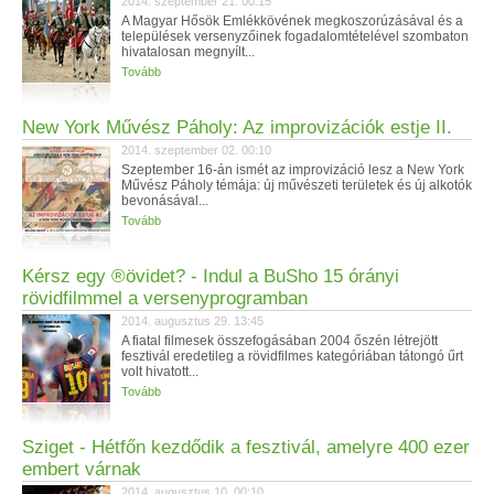
2014. szeptember 21. 00:15
A Magyar Hősök Emlékkövének megkoszorúzásával és a
települések versenyzőinek fogadalomtételével szombaton
hivatalosan megnyílt...
Tovább
New York Művész Páholy: Az improvizációk estje II.
2014. szeptember 02. 00:10
Szeptember 16-án ismét az improvizáció lesz a New York
Művész Páholy témája: új művészeti területek és új alkotók
bevonásával...
Tovább
Kérsz egy ®övidet? - Indul a BuSho 15 órányi
rövidfilmmel a versenyprogramban
2014. augusztus 29. 13:45
A fiatal filmesek összefogásában 2004 őszén létrejött
fesztivál eredetileg a rövidfilmes kategóriában tátongó űrt
volt hivatott...
Tovább
Sziget - Hétfőn kezdődik a fesztivál, amelyre 400 ezer
embert várnak
2014. augusztus 10. 00:10