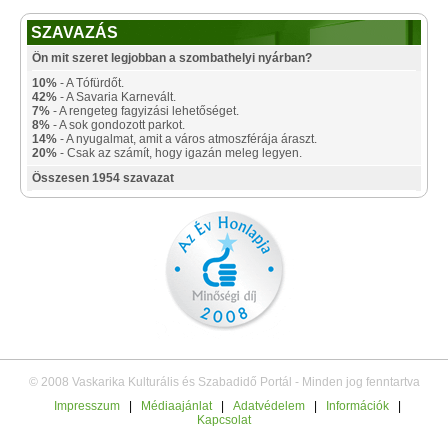
SZAVAZÁS
Ön mit szeret legjobban a szombathelyi nyárban?
10%
- A Tófürdőt.
42%
- A Savaria Karnevált.
7%
- A rengeteg fagyizási lehetőséget.
8%
- A sok gondozott parkot.
14%
- A nyugalmat, amit a város atmoszférája áraszt.
20%
- Csak az számít, hogy igazán meleg legyen.
Összesen 1954 szavazat
© 2008 Vaskarika Kulturális és Szabadidő Portál - Minden jog fenntartva
Impresszum
|
Médiaajánlat
|
Adatvédelem
|
Információk
|
Kapcsolat