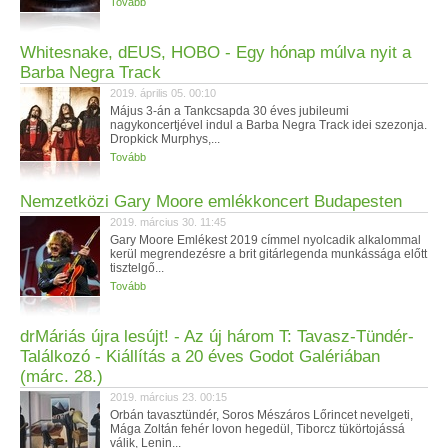
Tovább
Whitesnake, dEUS, HOBO - Egy hónap múlva nyit a
Barba Negra Track
2019. április 05. 00:10
Május 3-án a Tankcsapda 30 éves jubileumi
nagykoncertjével indul a Barba Negra Track idei szezonja.
Dropkick Murphys,...
Tovább
Nemzetközi Gary Moore emlékkoncert Budapesten
2019. március 30. 11:45
Gary Moore Emlékest 2019 címmel nyolcadik alkalommal
kerül megrendezésre a brit gitárlegenda munkássága előtt
tisztelgő...
Tovább
drMáriás újra lesújt! - Az új három T: Tavasz-Tündér-
Találkozó - Kiállítás a 20 éves Godot Galériában
(márc. 28.)
2019. március 23. 00:15
Orbán tavasztündér, Soros Mészáros Lőrincet nevelgeti,
Mága Zoltán fehér lovon hegedül, Tiborcz tükörtojássá
válik, Lenin...