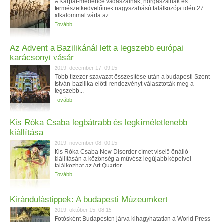
A Kárpát-medence vadászainak, horgászainak és
természetkedvelőinek nagyszabású találkozója idén 27.
alkalommal várta az...
Tovább
Az Advent a Bazilikánál lett a legszebb európai
karácsonyi vásár
2019. december 17. 09:15
Több tízezer szavazat összesítése után a budapesti Szent
István-bazilika előtti rendezvényt választották meg a
legszebb...
Tovább
Kis Róka Csaba legbátrabb és legkíméletlenebb
kiállítása
2019. november 08. 00:15
Kis Róka Csaba New Disorder címet viselő önálló
kiállításán a közönség a művész legújabb képeivel
találkozhat az Art Quarter...
Tovább
Kirándulástippek: A budapesti Múzeumkert
2019. október 15. 08:15
Fotósként Budapesten járva kihagyhatatlan a World Press