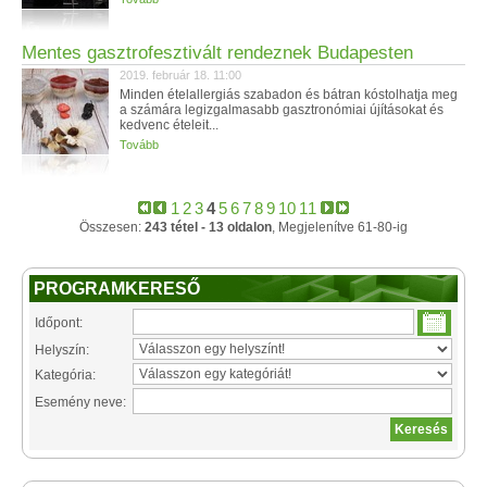
Mentes gasztrofesztivált rendeznek Budapesten
2019. február 18. 11:00
Minden ételallergiás szabadon és bátran kóstolhatja meg
a számára legizgalmasabb gasztronómiai újításokat és
kedvenc ételeit...
Tovább
1
2
3
4
5
6
7
8
9
10
11
Összesen:
243 tétel - 13 oldalon
, Megjelenítve 61-80-ig
PROGRAMKERESŐ
Időpont:
Helyszín:
Kategória:
Esemény neve: