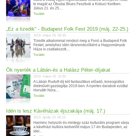
ki magát az Óbudai Blues Fesztivál a Kobuci Kertben.
Július 21. és 25....
Tovább
„Ez a tizedik” - Budapest Folk Fest 2019 (máj. 22-25.)
2019. május 20. 00:30
Tizedik alkalommal rendezi meg a Fonó a Budapest Folk
Festet, amelyhez idén társrendezőként a Hagyományok
Háza is csatlakozott....
Tovább
Ők nyerték a Lábán-és a Halász Péter-díjakat
2019. május 16. 10:30
A Lábán Rudolf-díj két fantasztikus előadó, koreográfus
életművét gazdagítja 2019-ben. A nyertes darabok ezúttal
Horváth Nóra:...
Tovább
Idén is lesz Kávéházak éjszakája (máj. 17.)
2019. április 23. 00:15
Harminc helyszín és mintegy száz kulturális program várja
a kávéházi kultúra kedvelőit május 17-én Budapesten, az
idei...