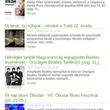
Müller Péter Sziámi költő, énekes, dalszerző, a Sziget és a
Bartók Plusz Operafesztivál alapítója NEM idén lesz 50, 60
vagy 70...
Tovább
Új terek, új műfajok – elindult a Trafó 22. évada
2019. szeptember 18. 11:00
Minden eddiginél izgalmasabb, erősebb és sokszínűbb
programmal várják a közönséget. Minden műfajban –
színház, tánc, zene,...
Tovább
Hétvégén tartják Magyarország legnagyobb Beatles
eseményét - Országos Beatles Találkozó (aug. 11.)
2019. augusztus 06. 10:00
A legifjabb Beatles rajongókat is várja az Országos
Beatles Találkozó! Immár negyedik alkalommal
találkoznak a Beatles rajongók...
Tovább
Öt nap blues Óbudán - VII. Óbudai Blues Fesztivál
(júl. 21-25.)
2019. július 16. 00:30
Mára a műfaj egyik legfontosabb fővárosi ünnepévé nőtte