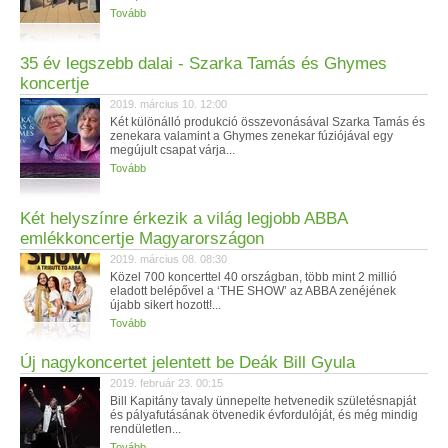
Tovább
35 év legszebb dalai - Szarka Tamás és Ghymes
koncertje
2019. március 10. 12:00
Két különálló produkció összevonásával Szarka Tamás és
zenekara valamint a Ghymes zenekar fúziójával egy
megújult csapat várja...
Tovább
Két helyszínre érkezik a világ legjobb ABBA
emlékkoncertje Magyarországon
2019. március 08. 08:30
Közel 700 koncerttel 40 országban, több mint 2 millió
eladott belépővel a ‘THE SHOW’ az ABBA zenéjének
újabb sikert hozott!...
Tovább
Új nagykoncertet jelentett be Deák Bill Gyula
2019. február 23. 00:15
Bill Kapitány tavaly ünnepelte hetvenedik születésnapját
és pályafutásának ötvenedik évfordulóját, és még mindig
rendületlen...
Tovább