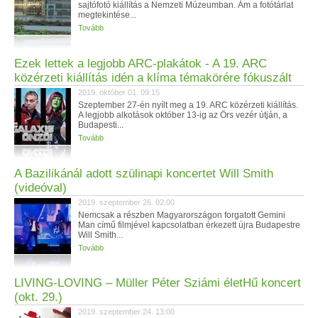
sajtófotó kiállítás a Nemzeti Múzeumban. Ám a fotótárlat
megtekintése...
Tovább
Ezek lettek a legjobb ARC-plakátok - A 19. ARC
közérzeti kiállítás idén a klíma témakörére fókuszált
2019. október 01. 09:15
Szeptember 27-én nyílt meg a 19. ARC közérzeti kiállítás.
A legjobb alkotások október 13-ig az Örs vezér útján, a
Budapesti...
Tovább
A Bazilikánál adott szülinapi koncertet Will Smith
(videóval)
2019. szeptember 26. 02:00
Nemcsak a részben Magyarországon forgatott Gemini
Man című filmjével kapcsolatban érkezett újra Budapestre
Will Smith...
Tovább
LIVING-LOVING – Müller Péter Sziámi életHű koncert
(okt. 29.)
2019. szeptember 24. 13:00