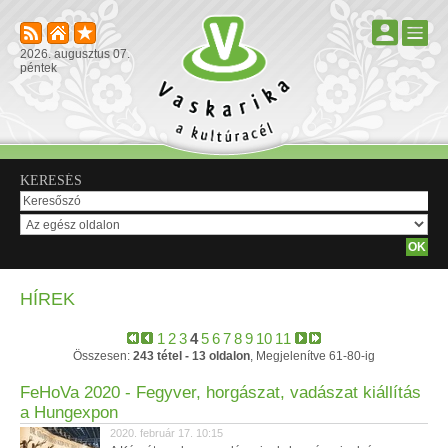
2026. augusztus 07.
péntek
KERESÉS
HÍREK
1
2
3
4
5
6
7
8
9
10
11
Összesen:
243 tétel - 13 oldalon
, Megjelenítve 61-80-ig
FeHoVa 2020 - Fegyver, horgászat, vadászat kiállítás
a Hungexpon
2020. február 17. 10:15