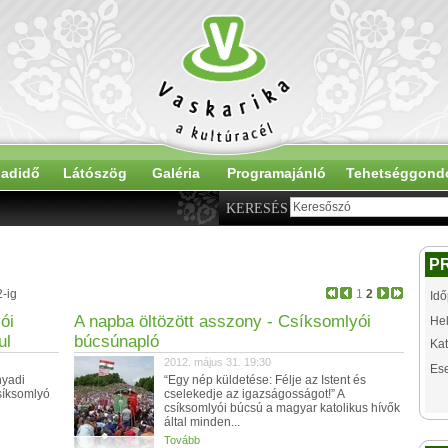
adidő
Látószög
Galéria
Programajánló
Tehetséggond
KERESÉS
P
2-ig
1
2
Idő
ói
A napba öltözött asszony - Csíksomlyói
Hel
ul
búcsúnapló
Kat
2012. május 31. 19:30
Es
nyadi
“Egy nép küldetése: Félje az Istent és
síksomlyó
cselekedje az igazságosságot!” A
csíksomlyói búcsú a magyar katolikus hívők
által minden...
Tovább