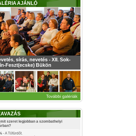
ALÉRIA AJÁNLÓ
vetés, sírás, nevetés - XII. Sok-
ín-Feszt(ecske) Bükön
További galériák
ZAVAZÁS
mit szeret legjobban a szombathelyi
árban?
%
- A Tófürdőt.