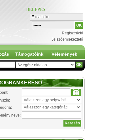
BELÉPÉS
:
Regisztráció
Jelszóemlékeztető
ozás
Támogatóink
Vélemények
ROGRAMKERESŐ
pont:
yszín:
egória:
emény neve: