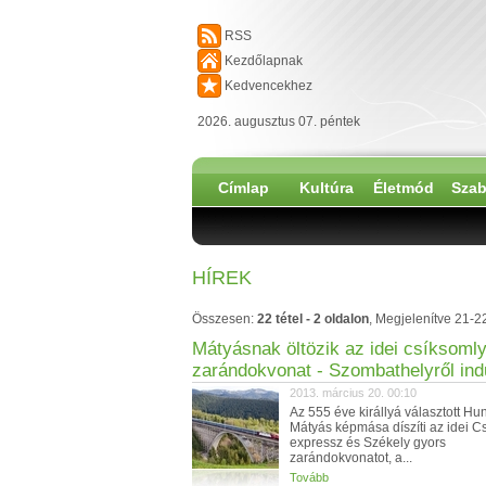
RSS
Kezdőlapnak
Kedvencekhez
2026. augusztus 07. péntek
Címlap
Kultúra
Életmód
Szab
HÍREK
Összesen:
22 tétel - 2 oldalon
, Megjelenítve 21-2
Mátyásnak öltözik az idei csíksomly
zarándokvonat - Szombathelyről ind
2013. március 20. 00:10
Az 555 éve királlyá választott Hu
Mátyás képmása díszíti az idei C
expressz és Székely gyors
zarándokvonatot, a...
Tovább