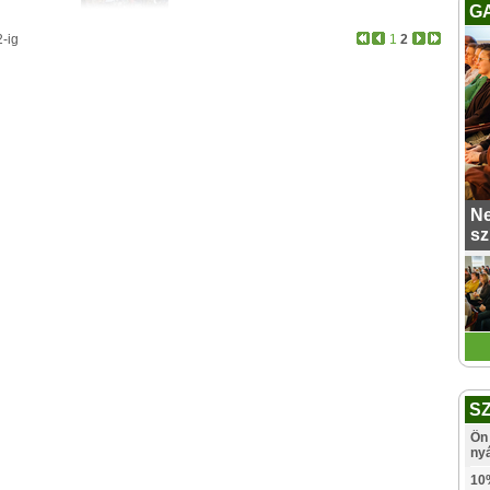
G
2-ig
1
2
Ne
sz
S
Ön 
ny
10