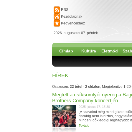
RSS
Kezdőlapnak
Kedvencekhez
2026. augusztus 07. péntek
Címlap
Kultúra
Életmód
Szab
HÍREK
Összesen:
22 tétel - 2 oldalon
, Megjelenítve 1-20-
Megtelt a csíksomlyói nyereg a Ba
Brothers Company koncertjén
2025. június 17. 15:30
„A szavakat még mindig keressük
darabig nem is biztos, hogy találn
Minden idők eddigi legnagyobb m
Tovább