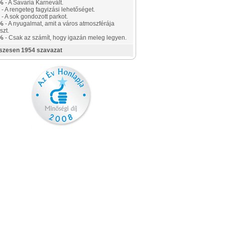
%
- A Savaria Karnevált.
- A rengeteg fagyizási lehetőséget.
- A sok gondozott parkot.
%
- A nyugalmat, amit a város atmoszférája
szt.
%
- Csak az számít, hogy igazán meleg legyen.
szesen 1954 szavazat