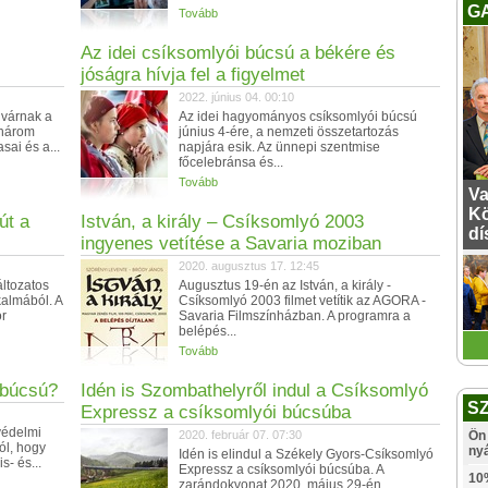
G
Tovább
Az idei csíksomlyói búcsú a békére és
jóságra hívja fel a figyelmet
2022. június 04. 00:10
 várnak a
Az idei hagyományos csíksomlyói búcsú
 három
június 4-ére, a nemzeti összetartozás
ai és a...
napjára esik. Az ünnepi szentmise
főcelebránsa és...
Tovább
Va
Kö
út a
István, a király – Csíksomlyó 2003
dí
ingyenes vetítése a Savaria moziban
2020. augusztus 17. 12:45
ltozatos
Augusztus 19-én az István, a király -
almából. A
Csíksomlyó 2003 filmet vetítik az AGORA -
r
Savaria Filmszínházban. A programra a
belépés...
Tovább
 búcsú?
Idén is Szombathelyről indul a Csíksomlyó
S
Expressz a csíksomlyói búcsúba
védelmi
2020. február 07. 07:30
Ön 
ól, hogy
ny
Idén is elindul a Székely Gyors-Csíksomlyó
s- és...
Expressz a csíksomlyói búcsúba. A
10
zarándokvonat 2020. május 29-én