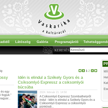
adidő
Látószög
Galéria
Programajánló
Tehetséggond
KERESÉS
P
ig
1
2
Idő
gossy
Idén is elindul a Székely Gyors és a
Hel
Csíksomlyó Expressz a csiksomlyói
Kat
búcsúba
Es
 és egy
2024. február 21. 14:50
i fogjuk.”
A Csíksomlyó Expressz Szombathelyről
agyar...
indul - Idén is elindul a Székely Gyors és a
Csíksomlyó Expressz a csíksomlyói
pünkösdi...