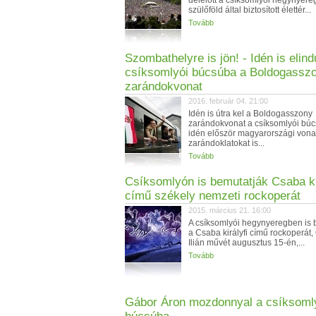
délelőtt a csíksomlyói hegynyereg
szülőföld által biztosított élettér...
Tovább
Szombathelyre is jön! - Idén is elind
csíksomlyói búcsúba a Boldogassz
zarándokvonat
2016. február 04. 21:00
Idén is útra kel a Boldogasszony
zarándokvonat a csíksomlyói bú
idén először magyarországi vona
zarándoklatokat is...
Tovább
Csíksomlyón is bemutatják Csaba ki
című székely nemzeti rockoperát
2015. március 21. 16:00
A csíksomlyói hegynyeregben is 
a Csaba királyfi című rockoperát,
Ilián művét augusztus 15-én,...
Tovább
Gábor Áron mozdonnyal a csíksoml