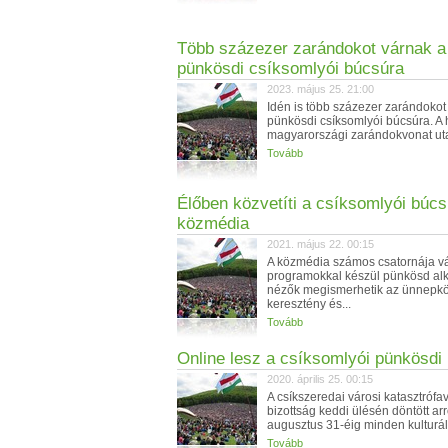
Több százezer zarándokot várnak a
pünkösdi csíksomlyói búcsúra
2023. május 25. 21:00
Idén is több százezer zarándokot
pünkösdi csíksomlyói búcsúra. A
magyarországi zarándokvonat utas
Tovább
Élőben közvetíti a csíksomlyói búcs
közmédia
2021. május 22. 00:15
A közmédia számos csatornája vá
programokkal készül pünkösd alk
nézők megismerhetik az ünnepkö
keresztény és...
Tovább
Online lesz a csíksomlyói pünkösdi
2020. április 25. 00:15
A csíkszeredai városi katasztrófa
bizottság keddi ülésén döntött arr
augusztus 31-éig minden kulturáli
Tovább