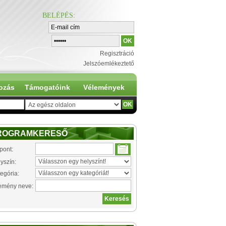
BELÉPÉS
:
Regisztráció
Jelszóemlékeztető
ozás
Támogatóink
Vélemények
ROGRAMKERESŐ
pont:
yszín:
egória:
emény neve: