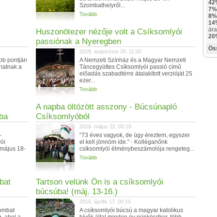
42
Szombathelyről...
7%
Tovább
8%
14
ára
Huszonötezer nézője volt a Csíksomlyói
20
passiónak a Nyeregben
Ös
2018. augusztus 20. 11:00
bb pontján
A Nemzeti Színház és a Magyar Nemzeti
hatnak a
Táncegyüttes Csíksomlyói passió című
előadás szabadtérre átalakított verzióját 25
ezer...
Tovább
A napba öltözött asszony - Búcsúnapló
ba
Csíksomlyóból
2016. május 22. 00:10
-
"73 éves vagyok, de úgy éreztem, egyszer
ói
el kell jönnöm ide." - Kolléganőnk
 május 18-
csíksomlyói élménybeszámolója rengeteg...
Tovább
bat
Tartson velünk Ön is a csíksomlyói
búcsúba! (máj. 13-16.)
2016. április 17. 00:10
zombat
A csíksomlyói búcsú a magyar katolikus