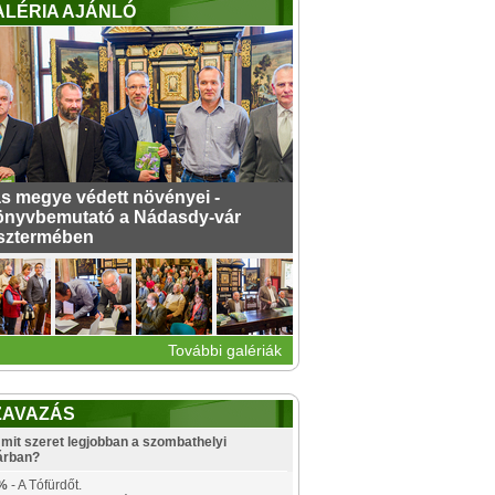
ALÉRIA AJÁNLÓ
s megye védett növényei -
nyvbemutató a Nádasdy-vár
sztermében
További galériák
ZAVAZÁS
mit szeret legjobban a szombathelyi
árban?
%
- A Tófürdőt.