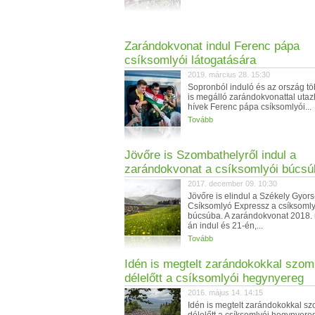
Zarándokvonat indul Ferenc pápa
csíksomlyói látogatására
2019. március 28. 15:30
Sopronból induló és az ország tö
is megálló zarándokvonattal utaz
hívek Ferenc pápa csíksomlyói...
Tovább
Jövőre is Szombathelyről indul a
zarándokvonat a csíksomlyói búcsú
2017. december 09. 10:30
Jövőre is elindul a Székely Gyors
Csíksomlyó Expressz a csíksomly
búcsúba. A zarándokvonat 2018.
án indul és 21-én,...
Tovább
Idén is megtelt zarándokokkal szom
délelőtt a csíksomlyói hegynyereg
2016. május 14. 14:15
Idén is megtelt zarándokokkal s