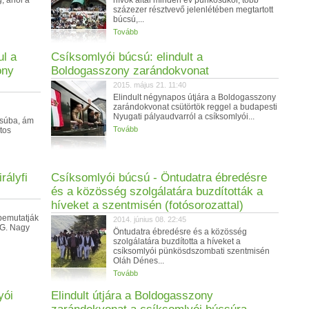
, ahol a
hívők által minden év pünkösdkor, több
százezer résztvevő jelenlétében megtartott
búcsú,...
Tovább
ul a
Csíksomlyói búcsú: elindult a
ony
Boldogasszony zarándokvonat
2015. május 21. 11:40
Elindult négynapos útjára a Boldogasszony
zarándokvonat csütörtök reggel a budapesti
Nyugati pályaudvarról a csíksomlyói...
csúba, ám
Tovább
tos
rályfi
Csíksomlyói búcsú - Öntudatra ébredésre
és a közösség szolgálatára buzdították a
híveket a szentmisén (fotósorozattal)
bemutatják
2014. június 08. 22:45
 G. Nagy
Öntudatra ébredésre és a közösség
szolgálatára buzdította a híveket a
csíksomlyói pünkösdszombati szentmisén
Oláh Dénes...
Tovább
yói
Elindult útjára a Boldogasszony