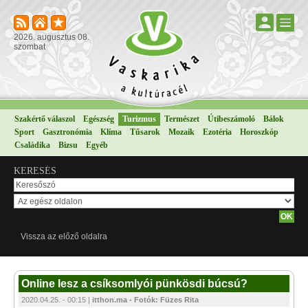
2026. augusztus 08.
szombat
Szakértő válaszol
Egészség
Turizmus
Természet
Útibeszámoló
Bálok
Sport
Gasztronómia
Klíma
Tűsarok
Mozaik
Ezotéria
Horoszkóp
Családika
Bizsu
Egyéb
KERESÉS
Vissza az előző oldalra
Online lesz a csíksomlyói pünkösdi búcsú?
2020.04.25. - 00:15 |
itthon.ma - Fotók: Füzes Rita