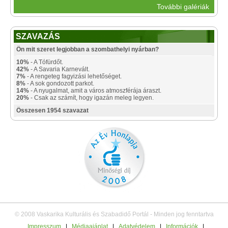
További galériák
SZAVAZÁS
Ön mit szeret legjobban a szombathelyi nyárban?
10%
- A Tófürdőt.
42%
- A Savaria Karnevált.
7%
- A rengeteg fagyizási lehetőséget.
8%
- A sok gondozott parkot.
14%
- A nyugalmat, amit a város atmoszférája áraszt.
20%
- Csak az számít, hogy igazán meleg legyen.
Összesen 1954 szavazat
© 2008 Vaskarika Kulturális és Szabadidő Portál - Minden jog fenntartva
Impresszum
|
Médiaajánlat
|
Adatvédelem
|
Információk
|