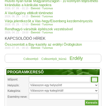
Hűsítő nyári túrák Magyarországon - 10 könnyen teljesíthető
kirándulás a kánikulai napokra
2026. 07. 09. - 01:15 -
Életmód
/
Turizmus
A Vasfüggöny eltitkolt történetei
2026. 06. 29. - 14:15 -
Életmód
/
Turizmus
Várja jelentkezőit a Vas-hegy/Eisenberg kezdeményezés
2026. 05. 29. - 17:00 -
Életmód
/
Turizmus
Rendhagyó várséták építészek vezetésével
2026. 04. 23. - 19:00 -
Életmód
/
Turizmus
KAPCSOLÓDÓ HÍREK
Összeomlott a Bay-kastély az erdélyi Ördögkúton
2020. 07. 04. - 00:15 -
Életmód
/
Turizmus
Erdély
Csíksomlyó
Csíksomlyói_búcsú
PROGRAMKERESŐ
Időpont:
Helyszín:
Kategória:
Esemény neve: