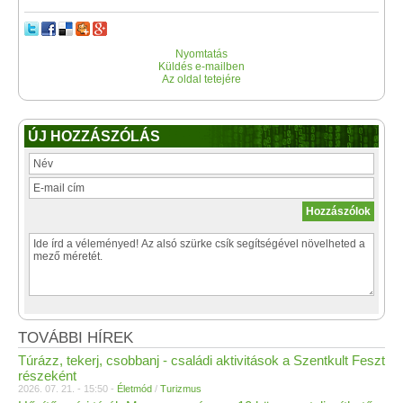
Nyomtatás
Küldés e-mailben
Az oldal tetejére
ÚJ HOZZÁSZÓLÁS
TOVÁBBI HÍREK
Túrázz, tekerj, csobbanj - családi aktivitások a Szentkult Feszt
részeként
2026. 07. 21. - 15:50 -
Életmód
/
Turizmus