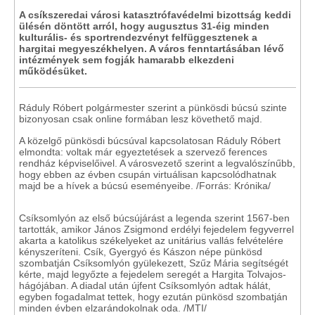
A csíkszeredai városi katasztrófavédelmi bizottság keddi
ülésén döntött arról, hogy augusztus 31-éig minden
kulturális- és sportrendezvényt felfüggesztenek a
hargitai megyeszékhelyen. A város fenntartásában lévő
intézmények sem fogják hamarabb elkezdeni
működésüket.
Ráduly Róbert polgármester szerint a pünkösdi búcsú szinte
bizonyosan csak online formában lesz követhető majd.
A közelgő pünkösdi búcsúval kapcsolatosan Ráduly Róbert
elmondta: voltak már egyeztetések a szervező ferences
rendház képviselőivel. A városvezető szerint a legvalószínűbb,
hogy ebben az évben csupán virtuálisan kapcsolódhatnak
majd be a hívek a búcsú eseményeibe. /Forrás: Krónika/
Csíksomlyón az első búcsújárást a legenda szerint 1567-ben
tartották, amikor János Zsigmond erdélyi fejedelem fegyverrel
akarta a katolikus székelyeket az unitárius vallás felvételére
kényszeríteni. Csík, Gyergyó és Kászon népe pünkösd
szombatján Csíksomlyón gyülekezett, Szűz Mária segítségét
kérte, majd legyőzte a fejedelem seregét a Hargita Tolvajos-
hágójában. A diadal után újfent Csíksomlyón adtak hálát,
egyben fogadalmat tettek, hogy ezután pünkösd szombatján
minden évben elzarándokolnak oda. /MTI/