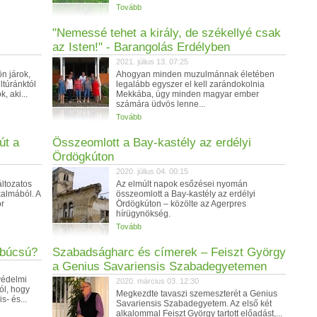
Tovább
"Nemessé tehet a király, de székellyé csak
az Isten!" - Barangolás Erdélyben
2021. július 13. 07:25
n járok,
Ahogyan minden muzulmánnak életében
ltúránktól
legalább egyszer el kell zarándokolnia
, aki...
Mekkába, úgy minden magyar ember
számára üdvös lenne...
Tovább
út a
Összeomlott a Bay-kastély az erdélyi
Ördögkúton
2020. július 04. 00:15
ltozatos
Az elmúlt napok esőzései nyomán
almából. A
összeomlott a Bay-kastély az erdélyi
r
Ördögkúton – közölte az Agerpres
hírügynökség.
Tovább
 búcsú?
Szabadságharc és címerek – Feiszt György
a Genius Savariensis Szabadegyetemen
védelmi
2020. március 03. 12:30
ól, hogy
Megkezdte tavaszi szemeszterét a Genius
s- és...
Savariensis Szabadegyetem. Az első két
alkalommal Feiszt György tartott előadást,...