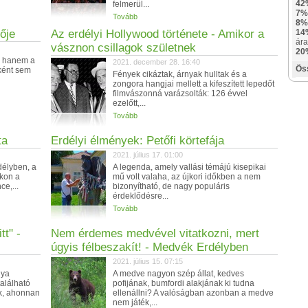
42
felmerül...
7%
Tovább
8%
ője
Az erdélyi Hollywood története - Amikor a
14
ára
vásznon csillagok születnek
20
n, hanem a
2021. december 28. 16:40
Ös
ként sem
Fények cikáztak, árnyak hulltak és a
zongora hangjai mellett a kifeszített lepedőt
filmvászonná varázsolták: 126 évvel
ezelőtt,...
Tovább
ta
Erdélyi élmények: Petőfi körtefája
2021. július 17. 01:00
délyben, a
A legenda, amely vallási témájú kisepikai
akon a
mű volt valaha, az újkori időkben a nem
ce,...
bizonyítható, de nagy populáris
érdeklődésre...
Tovább
tt" -
Nem érdemes medvével vitatkozni, mert
úgyis félbeszakít! - Medvék Erdélyben
2021. július 15. 07:15
gya
A medve nagyon szép állat, kedves
alálható
pofijának, bumfordi alakjának ki tudna
ik, ahonnan
ellenállni? A valóságban azonban a medve
nem játék,...