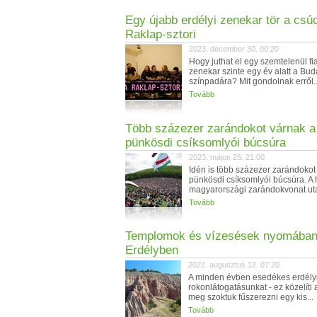
Egy újabb erdélyi zenekar tör a csú
Raklap-sztori
2023. december 30. 00:20
Hogy juthat el egy szemtelenül fia
zenekar szinte egy év alatt a Bu
színpadára? Mit gondolnak erről..
Tovább
Több százezer zarándokot várnak a
pünkösdi csíksomlyói búcsúra
2023. május 25. 21:00
Idén is több százezer zarándokot
pünkösdi csíksomlyói búcsúra. A
magyarországi zarándokvonat utas
Tovább
Templomok és vízesések nyomában
Erdélyben
2022. augusztus 12. 07:20
A minden évben esedékes erdély
rokonlátogatásunkat - ez közelíti 
meg szoktuk fűszerezni egy kis...
Tovább