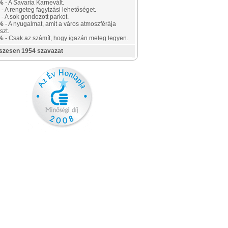
%
- A Savaria Karnevált.
- A rengeteg fagyizási lehetőséget.
- A sok gondozott parkot.
%
- A nyugalmat, amit a város atmoszférája
szt.
%
- Csak az számít, hogy igazán meleg legyen.
szesen 1954 szavazat