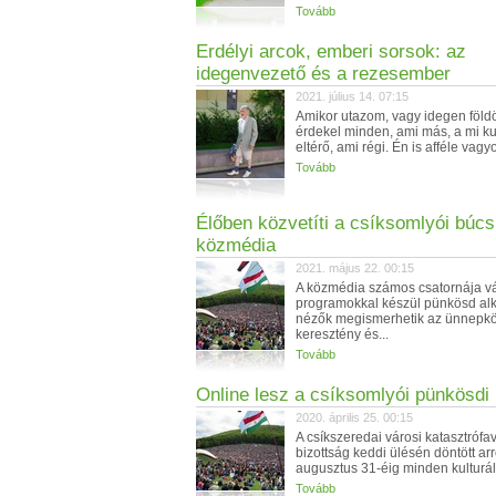
Tovább
Erdélyi arcok, emberi sorsok: az
idegenvezető és a rezesember
2021. július 14. 07:15
Amikor utazom, vagy idegen földö
érdekel minden, ami más, a mi ku
eltérő, ami régi. Én is afféle vagyok
Tovább
Élőben közvetíti a csíksomlyói búcs
közmédia
2021. május 22. 00:15
A közmédia számos csatornája vá
programokkal készül pünkösd alk
nézők megismerhetik az ünnepkö
keresztény és...
Tovább
Online lesz a csíksomlyói pünkösdi
2020. április 25. 00:15
A csíkszeredai városi katasztrófa
bizottság keddi ülésén döntött arr
augusztus 31-éig minden kulturáli
Tovább