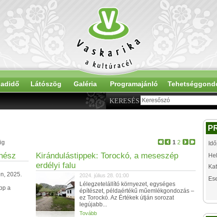
adidő
Látószög
Galéria
Programajánló
Tehetséggond
KERESÉS
P
ig
1
2
Idő
énész
Kirándulástippek: Torockó, a meseszép
Hel
erdélyi falu
Kat
n, 2025.
2024. július 28. 01:00
Es
Lélegzetelállító környezet, egységes
pp a
építészet, példaértékű műemlékgondozás –
ez Torockó. Az Értékek útján sorozat
legújabb...
Tovább