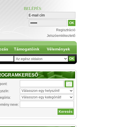
BELÉPÉS
:
Regisztráció
Jelszóemlékeztető
ozás
Támogatóink
Vélemények
ROGRAMKERESŐ
pont:
yszín:
egória:
emény neve: