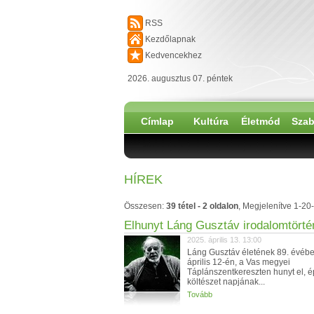
RSS
Kezdőlapnak
Kedvencekhez
2026. augusztus 07. péntek
Címlap
Kultúra
Életmód
Szab
HÍREK
Összesen:
39 tétel - 2 oldalon
, Megjelenítve 1-20-
Elhunyt Láng Gusztáv irodalomtört
2025. április 13. 13:00
Láng Gusztáv életének 89. évébe
április 12-én, a Vas megyei
Táplánszentkereszten hunyt el, é
költészet napjának...
Tovább