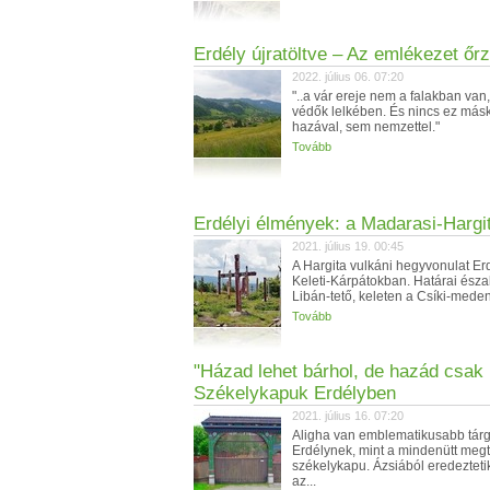
Erdély újratöltve – Az emlékezet őrz
2022. július 06. 07:20
"..a vár ereje nem a falakban va
védők lelkében. És nincs ez más
hazával, sem nemzettel."
Tovább
Erdélyi élmények: a Madarasi-Hargi
2021. július 19. 00:45
A Hargita vulkáni hegyvonulat Er
Keleti-Kárpátokban. Határai ész
Libán-tető, keleten a Csíki-meden
Tovább
"Házad lehet bárhol, de hazád csak i
Székelykapuk Erdélyben
2021. július 16. 07:20
Aligha van emblematikusabb tár
Erdélynek, mint a mindenütt megt
székelykapu. Ázsiából eredeztet
az...