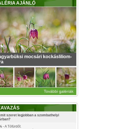
ALÉRIA AJÁNLÓ
gyarbüksi mocsári kockásliliom-
ra
További galériák
ZAVAZÁS
mit szeret legjobban a szombathelyi
árban?
%
- A Tófürdőt.