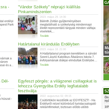
G
csra -
"Vándor Székely" néprajzi kiállítás
Pinkamindszenten
2023. május 29. 14:30
tal erdélyi
Bálinth Zoltán gyűjteményében
dapest Park
megtalálható a székelység mindennapi
.
életét reprezentáló tárgyak minden válfaja:
viseletek,...
Tovább
Határtalanul kirándulás Erdélyben
Ma
2023. május 18. 21:00
tú
A Határtalanul program keretében a sárvári
Szent László Katolikus Általános Iskola 7.
 várnak a
évfolyamának diákjai elindultak Erdélybe....
 három
Tovább
ai és a...
 Dél-
Egyfeszt pörgés: a világzenei csillagokat is
lehozza Gyergyóba Erdély legfiatalabb
fesztiválja
S
i
2022. augusztus 02. 09:15
Ön 
a húszat -
Csütörtökön kezdődik az EGYFESZT! - Ha
ny
Erdélyről nézel különböző turistacsalogató
10
reklámfilmeket, biztosan előbb-utóbb