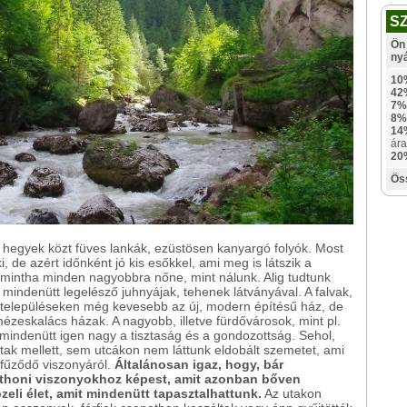
S
Ön 
ny
10
42
7%
8%
14
ára
20
Ös
 hegyek közt füves lankák, ezüstösen kanyargó folyók. Most
, de azért időnként jó kis esőkkel, ami meg is látszik a
s mintha minden nagyobbra nőne, mint nálunk. Alig tudtunk
a mindenütt legelésző juhnyájak, tehenek látványával. A falvak,
 településeken még kevesebb az új, modern építésű ház, de
eskalács házak. A nagyobb, illetve fürdővárosok, mint pl.
s mindenütt igen nagy a tisztaság és a gondozottság. Sehol,
ak mellett, sem utcákon nem láttunk eldobált szemetet, ami
z fűződő viszonyáról.
Általánosan igaz, hogy, bár
itthoni viszonyokhoz képest, amit azonban bőven
zeli élet, amit mindenütt tapasztalhattunk.
Az utakon