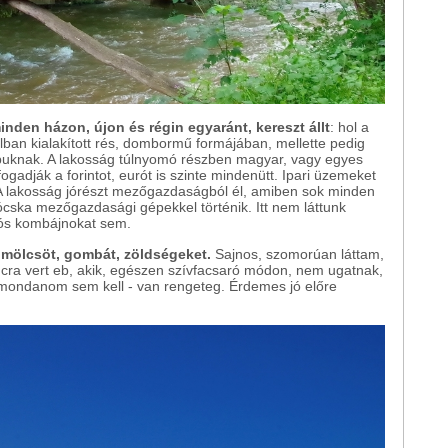
inden házon, újon és régin egyaránt, kereszt állt
: hol a
alban kialakított rés, dombormű formájában, mellette pedig
apuknak. A lakosság túlnyomó részben magyar, vagy egyes
ogadják a forintot, eurót is szinte mindenütt. Ipari üzemeket
t. A lakosság jórészt mezőgazdaságból él, amiben sok minden
ócska mezőgazdasági gépekkel történik. Itt nem láttunk
liós kombájnokat sem.
yümölcsöt, gombát, zöldségeket.
Sajnos, szomorúan láttam,
ncra vert eb, akik, egészen szívfacsaró módon, nem ugatnak,
 -mondanom sem kell - van rengeteg. Érdemes jó előre