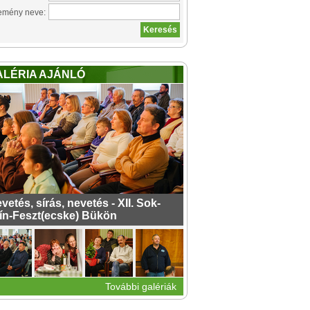
emény neve:
ALÉRIA AJÁNLÓ
vetés, sírás, nevetés - XII. Sok-
ín-Feszt(ecske) Bükön
További galériák