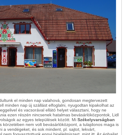
indultunk el minden nap valahová, gondosan megtervezett
ll minden nap új szállást elfoglalni, nyugodtan kipakolhat az
ggelivel és vacsorával ellátó helyet választani, hogy ne
ánia ezen részén nincsenek hatalmas bevásárlóközpontok, Lidl
olságok az egyes települések között. Mi
Székelyvarságban
es körzetében nem volt bevásárlóközpont, a tulajdonos maga is
ni a vendégeket, és sok mindent, pl. sajtot, lekvárt,
l nem fogyasztottunk ennyi bioélelmiszert, mint itt. Az éghajlat