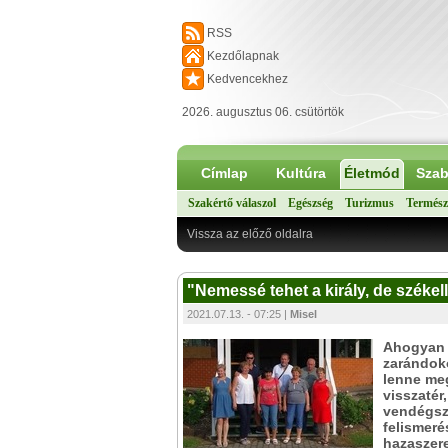
RSS
Kezdőlapnak
Kedvencekhez
2026. augusztus 06. csütörtök
Címlap
Kultúra
Életmód
Szab
Szakértő válaszol
Egészség
Turizmus
Termész
Vissza az előző oldalra
"Nemessé tehet a király, de székel
2021.07.13. - 07:25 |
Misel
Ahogyan 
zarándok
lenne meg
visszatér
vendégsze
felismeré
hazaszere