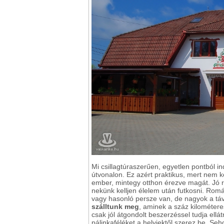
Mi csillagtúraszerűen, egyetlen pontból 
útvonalon. Ez azért praktikus, mert nem ke
ember, mintegy otthon érezve magát. Jó re
nekünk kelljen élelem után futkosni. Rom
vagy hasonló persze van, de nagyok a táv
szálltunk meg
, aminek a száz kilométer
csak jól átgondolt beszerzéssel tudja ellát
pálinkaféléket a helyiektől szerez be. Seho