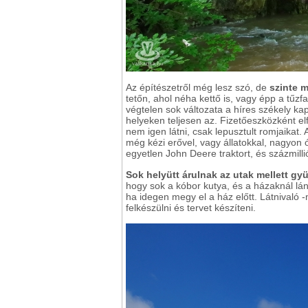
Az építészetről még lesz szó, de
szinte m
tetőn, ahol néha kettő is, vagy épp a tűzf
végtelen sok változata a híres székely k
helyeken teljesen az. Fizetőeszközként elf
nem igen látni, csak lepusztult romjaika
még kézi erővel, vagy állatokkal, nagyon 
egyetlen John Deere traktort, és százmil
Sok helyütt árulnak az utak mellett g
hogy sok a kóbor kutya, és a házaknál lá
ha idegen megy el a ház előtt. Látnivaló
felkészülni és tervet készíteni.