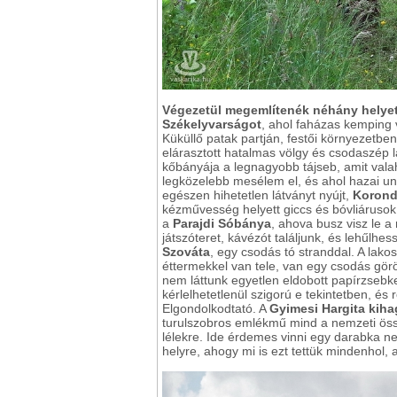
Végezetül megemlítenék néhány helyet,
Székelyvarságot
, ahol faházas kemping
Küküllő patak partján, festői környezetbe
elárasztott hatalmas völgy és csodaszép 
kőbányája a legnagyobb tájseb, amit vala
legközelebb mesélem el, és ahol hazai un
egészen hihetetlen látványt nyújt,
Korond
kézművesség helyett giccs és bóvliárusok
a
Parajdi Sóbánya
, ahova busz visz le 
játszóteret, kávézót találjunk, és lehűlhes
Szováta
, egy csodás tó stranddal. A lako
éttermekkel van tele, van egy csodás gö
nem láttunk egyetlen eldobott papírzsebke
kérlelhetetlenül szigorú e tekintetben, és 
Elgondolkodtató. A
Gyimesi Hargita kiha
turulszobros emlékmű mind a nemzeti öss
lélekre. Ide érdemes vinni egy darabka ne
helyre, ahogy mi is ezt tettük mindenhol, a