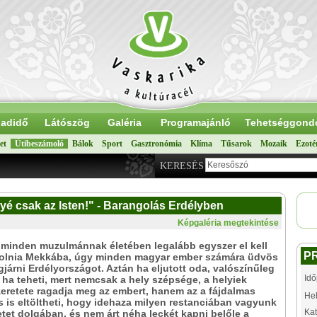
adidő
Látószög
Galéria
Programajánló
Tehetséggond
et
Útibeszámoló
Bálok
Sport
Gasztronómia
Klíma
Tűsarok
Mozaik
Ezoté
KERESÉS
lyé csak az Isten!" - Barangolás Erdélyben
Képgaléria megtekintése
minden muzulmánnak életében legalább egyszer el kell
P
olnia Mekkába, úgy minden magyar ember számára üdvös
járni Erdélyországot. Aztán ha eljutott oda, valószínűleg
Idő
, ha teheti, mert nemcsak a hely szépsége, a helyiek
retete ragadja meg az embert, hanem az a fájdalmas
Hel
s is eltöltheti, hogy idehaza milyen restanciában vagyunk
Kat
tet dolgában, és nem árt néha leckét kapni belőle a