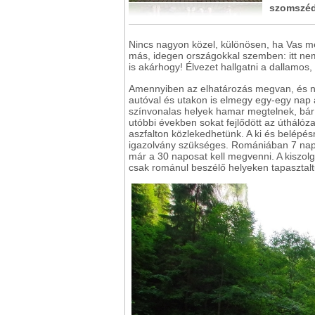
szomszé
Nincs nagyon közel, különösen, ha Vas me
más, idegen országokkal szemben: itt nem
is akárhogy! Élvezet hallgatni a dallamos,
Amennyiben az elhatározás megvan, és n
autóval és utakon is elmegy egy-egy nap 
színvonalas helyek hamar megtelnek, bár 
utóbbi években sokat fejlődött az úthálóza
aszfalton közlekedhetünk. A ki és belépésr
igazolvány szükséges. Romániában 7 napo
már a 30 naposat kell megvenni. A kiszo
csak románul beszélő helyeken tapasztalt