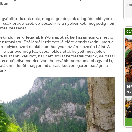
dban.
Es
gyéből indulunk neki, mégis, gondoljunk a legfőbb előnyére
 csak értik a szót, de beszélik is a nyelvünket, mégpedig nem
 ízes beszédet.
G
ekiindulnánk,
legalább 7-8 napot rá kell szánnunk
, mert jó
az utazásra. Szállásról érdemes jó előre gondoskodni, mert a
a helyiek azért senkit nem hagynak az árok szélén hálni. Az
t, a pár éve még kavicsos, földes utak helyett most jóféle
e is szánni kell időt, bár nem sokat kérdeztek tőlünk, de oltási
s autópálya matrica van, ha tovább maradunk, ahogy mi is,
lgálás mindenütt nagyon udvarias, kedves, gorombaságot a
unk.
Ne
sz