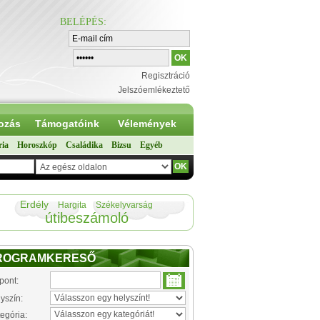
BELÉPÉS
:
Regisztráció
Jelszóemlékeztető
ozás
Támogatóink
Vélemények
ria
Horoszkóp
Családika
Bizsu
Egyéb
Erdély
Hargita
Székelyvarság
útibeszámoló
ROGRAMKERESŐ
pont:
yszín:
egória: