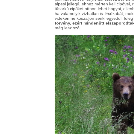
alpesi jellegű, ehhez mérten kell cipővel
tűsarkú cipőket otthon lehet hagyni, ellen
ha valamelyik vízhatlan is. Esőkabát, mel
vidéken ne kószáljon senki egyedül, főle
törvény, ezért mindenütt elszaporodta
még lesz szó.