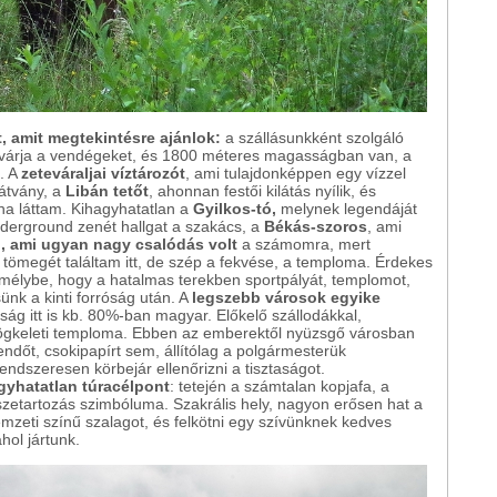
 amit megtekintésre ajánlok:
a szállásunkként szolgáló
 várja a vendégeket, és 1800 méteres magasságban van, a
n. A
zeteváraljai víztározót
, ami tulajdonképpen egy vízzel
látvány, a
Libán tetőt
, ahonnan festői kilátás nyílik, és
ha láttam. Kihagyhatatlan a
Gyilkos-tó,
melynek legendáját
derground zenét hallgat a szakács, a
Békás-szoros
, ami
, ami ugyan nagy csalódás volt
a számomra, mert
 tömegét találtam itt, de szép a fekvése, a temploma. Érdekes
a mélybe, hogy a hatalmas terekben sportpályát, templomot,
sünk a kinti forróság után. A
legszebb városok egyike
sság itt is kb. 80%-ban magyar. Előkelő szállodákkal,
rögkeleti temploma. Ebben az emberektől nyüzsgő városban
ndőt, csokipapírt sem, állítólag a polgármesterük
rendszeresen körbejár ellenőrizni a tisztaságot.
gyhatatlan túracélpont
: tetején a számtalan kopjafa, a
zetartozás szimbóluma. Szakrális hely, nagyon erősen hat a
mzeti színű szalagot, és felkötni egy szívünknek kedves
hol jártunk.