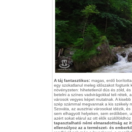
A táj fantasztikus:
magas, erdő borította
egy szokatlanul meleg időszakot fogtunk ki
növényzeten: hihetetlenül dús és zöld, é
betelni a színes vadvirágokkal teli rétek, 
városok vegyes képet mutatnak. A kisebb
szép számmal megvannak a kis székely méz
Szováta, az ausztriai városokat idézik, é
sem elhagyott helyeken, sem erdőkben, ut
azért sokat elárul az ott élők szülőföldhö
tapasztalható némi elmaradottság az 
ellensúlyoz az a természet- és emberkö