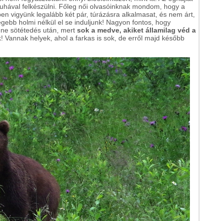
, ruhával felkészülni. Főleg női olvasóinknak mondom, hogy a
ben vigyünk legalább két pár, túrázásra alkalmasat, és nem árt,
egebb holmi nélkül el se induljunk! Nagyon fontos, hogy
g ne sötétedés után, mert
sok a medve, akiket államilag véd a
k
! Vannak helyek, ahol a farkas is sok, de erről majd később