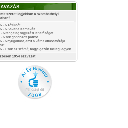
ZAVAZÁS
mit szeret legjobban a szombathelyi
árban?
%
- A Tófürdőt.
%
- A Savaria Karnevált.
- A rengeteg fagyizási lehetőséget.
- A sok gondozott parkot.
%
- A nyugalmat, amit a város atmoszférája
szt.
%
- Csak az számít, hogy igazán meleg legyen.
szesen 1954 szavazat