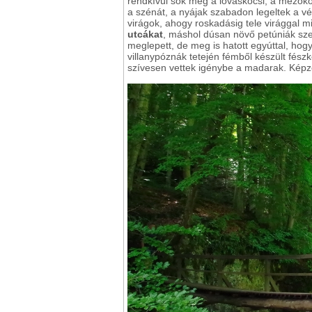
rendkívül sok még a lovaskocsi, a mezőkö
a szénát, a nyájak szabadon legeltek a vé
virágok, ahogy roskadásig tele virággal m
utcákat
, máshol dúsan növő petúniák sze
meglepett, de meg is hatott egyúttal, hogy
villanypóznák tetején fémből készült fészk
szívesen vettek igénybe a madarak. Képzel