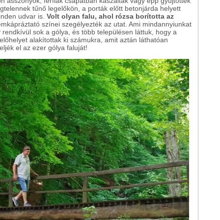
n asszonyok, férfiak csapatban kaszáltak vagy épp gyűjtötték
gtelennek tűnő legelőkön, a porták előtt betonjárda helyett
inden udvar is.
Volt olyan falu, ahol rózsa borította az
mkápráztató színei szegélyezték az utat. Ami mindannyiunkat
 rendkívül sok a gólya, és több településen láttuk, hogy a
előhelyet alakítottak ki számukra, amit aztán láthatóan
jék el az ezer gólya faluját!