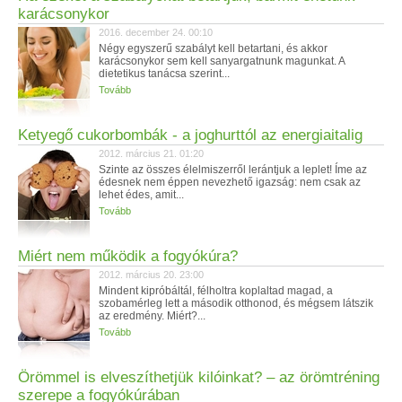
karácsonykor
2016. december 24. 00:10
Négy egyszerű szabályt kell betartani, és akkor
karácsonykor sem kell sanyargatnunk magunkat. A
dietetikus tanácsa szerint...
Tovább
Ketyegő cukorbombák - a joghurttól az energiaitalig
2012. március 21. 01:20
Szinte az összes élelmiszerről lerántjuk a leplet! Íme az
édesnek nem éppen nevezhető igazság: nem csak az
lehet édes, amit...
Tovább
Miért nem működik a fogyókúra?
2012. március 20. 23:00
Mindent kipróbáltál, félholtra koplaltad magad, a
szobamérleg lett a második otthonod, és mégsem látszik
az eredmény. Miért?...
Tovább
Örömmel is elveszíthetjük kilóinkat? – az örömtréning
szerepe a fogyókúrában