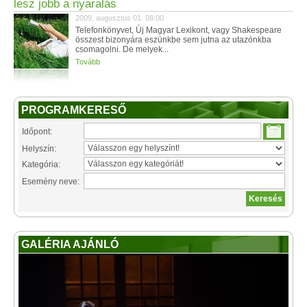
lesz jobb a nyaralás
2009. augusztus 01. 08:00
Telefonkönyvet, Új Magyar Lexikont, vagy Shakespeare
összest bizonyára eszünkbe sem jutna az utazónkba
csomagolni. De melyek...
Tovább
PROGRAMKERESŐ
Időpont:
Helyszín:
Kategória:
Esemény neve:
GALÉRIA AJÁNLÓ