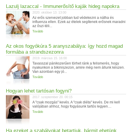
Lazulj lazaccal - Immunerősítő kaják hideg napokra
2020. október 13. 13:00
Az erős szervezet jobban tud védekezni a nátha és
influenza ellen. Ezek az ételek segítenek erősnek maradni
az őszi-téli...
Tovább
Az okos fogyókúra 5 aranyszabálya: így hozd magad
formába a strandszezonra
2019. március 15. 16:00
Tavasszal pánikszerűen törhet ránk a felismerés, hogy
nyakunkon a bikiniszezon, amire még nem állunk készen.
Van azonban egy jó...
Tovább
Hogyan lehet tartósan fogyni?
2017. szeptember 20. 00:15
A "csak mozgás" kevés. A "csak diéta" kevés. De mi kell
valójában ahhoz, hogy fogyásunk tartós legyen....
Tovább
Ha ezeket a szabályokat betartjuk, bármit ehetünk