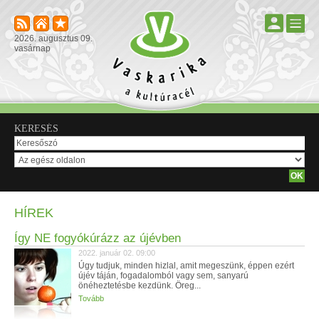
2026. augusztus 09.
vasárnap
KERESÉS
HÍREK
Így NE fogyókúrázz az újévben
2022. január 02. 09:00
Úgy tudjuk, minden hizlal, amit megeszünk, éppen ezért
újév táján, fogadalomból vagy sem, sanyarú
önéheztetésbe kezdünk. Öreg...
Tovább