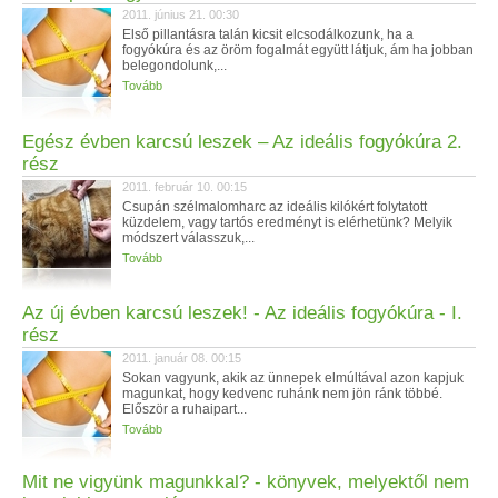
2011. június 21. 00:30
Első pillantásra talán kicsit elcsodálkozunk, ha a
fogyókúra és az öröm fogalmát együtt látjuk, ám ha jobban
belegondolunk,...
Tovább
Egész évben karcsú leszek – Az ideális fogyókúra 2.
rész
2011. február 10. 00:15
Csupán szélmalomharc az ideális kilókért folytatott
küzdelem, vagy tartós eredményt is elérhetünk? Melyik
módszert válasszuk,...
Tovább
Az új évben karcsú leszek! - Az ideális fogyókúra - I.
rész
2011. január 08. 00:15
Sokan vagyunk, akik az ünnepek elmúltával azon kapjuk
magunkat, hogy kedvenc ruhánk nem jön ránk többé.
Először a ruhaipart...
Tovább
Mit ne vigyünk magunkkal? - könyvek, melyektől nem