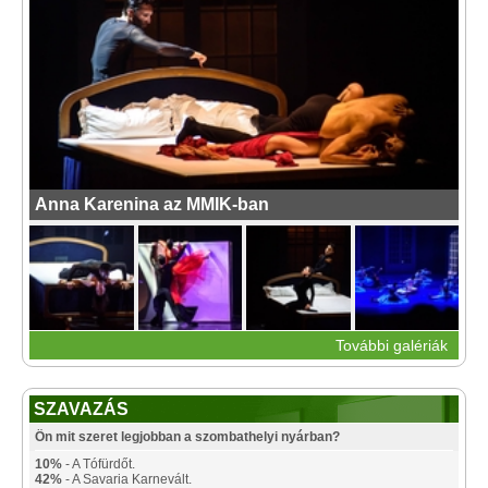
Anna Karenina az MMIK-ban
További galériák
SZAVAZÁS
Ön mit szeret legjobban a szombathelyi nyárban?
10%
- A Tófürdőt.
42%
- A Savaria Karnevált.