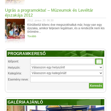
Ugrás a programokba! – Múzeumok és Levéltár
éjszakája 2012
2012. június 20. 06:30
Körülbelül kilenc éve megszokhattuk már, hogy van egy
éjszaka, amikor teljesen legálisan, és a rendezők nem kis
örömére...
Tovább
PROGRAMKERESŐ
Időpont:
Helyszín:
Kategória:
Esemény neve:
GALÉRIA AJÁNLÓ