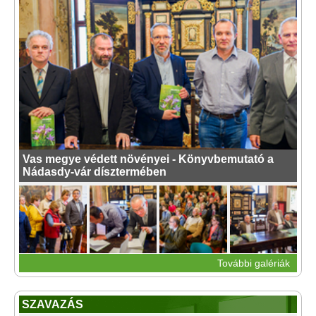
Vas megye védett növényei - Könyvbemutató a
Nádasdy-vár dísztermében
További galériák
SZAVAZÁS