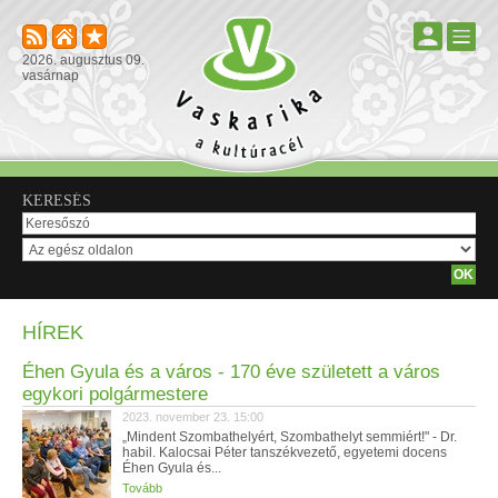
2026. augusztus 09.
vasárnap
KERESÉS
HÍREK
Éhen Gyula és a város - 170 éve született a város
egykori polgármestere
2023. november 23. 15:00
„Mindent Szombathelyért, Szombathelyt semmiért!" - Dr.
habil. Kalocsai Péter tanszékvezető, egyetemi docens
Éhen Gyula és...
Tovább