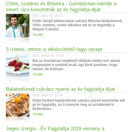
Chilis, szedres és Bíborka - Gombócban mérték a
sikert, újra kiosztották az év fagylaltja dijat
2021. július 06. 00:15
Fehér Gergő békéscsabai cukrász Bíborka fantázianevű,
chilis, szedres, csokis alkotása lett az év fagylaltja a
Magyar Cukrász...
Tovább
3 ízletes, otthon is elkészíthető fagyi recept
2021. június 05. 08:00
Bár az évszaknak megfelelő időjárás eddig nem akarta
megmutatni a szebbik arcát, úgy tűnik azonban, hogy
lassan, de biztosan...
Tovább
Balatonfüredi cukrász nyerte az év fagylaltja díjat
2020. július 07. 17:30
Dobó Norbert balatonfüredi cukrász passió-karamellje lett
az év fagylaltja, és ő szerezte meg az ezüstérmet is
törökmézes...
Tovább
Jeges ízorgia - Év Fagylaltja 2019 verseny a