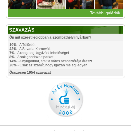
További galériák
SZAVAZÁS
Ön mit szeret legjobban a szombathelyi nyárban?
10%
- A Tófürdőt.
42%
- A Savaria Karnevált.
7%
- A rengeteg fagyizási lehetőséget.
8%
- A sok gondozott parkot.
14%
- A nyugalmat, amit a város atmoszférája áraszt.
20%
- Csak az számít, hogy igazán meleg legyen.
Összesen 1954 szavazat