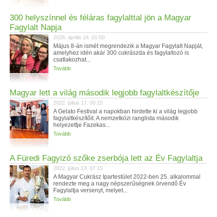
300 helyszínnel és féláras fagylalttal jön a Magyar
Fagylalt Napja
2026. április 24. 01:00
Május 8-án ismét megrendezik a Magyar Fagylalt Napját,
amelyhez idén akár 300 cukrászda és fagylaltozó is
csatlakozhat...
Tovább
Magyar lett a világ második legjobb fagylaltkészítője
2022. július 17. 00:15
A Gelato Festival a napokban hirdette ki a világ legjobb
fagylaltkészítőit. A nemzetközi ranglista második
helyezettje Fazekas...
Tovább
A Füredi Fagyizó szőke zserbója lett az Év Fagylaltja
2022. július 13. 07:15
A Magyar Cukrász Ipartestület 2022-ben 25. alkalommal
rendezte meg a nagy népszerűségnek örvendő Év
Fagylaltja versenyt, melyet...
Tovább