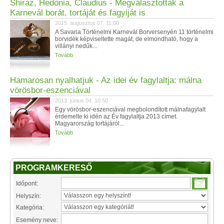
Shiraz, Hedónia, Claudius - Megválasztották a
Karnevál borát, tortáját és fagyiját is
2015. augusztus 07. 11:00
A Savaria Történelmi Karnevál Borversenyén 11 történelmi
borvidék képviseltette magát, de elmondható, hogy a
villányi nedűk...
Tovább
Hamarosan nyalhatjuk - Az idei év fagylaltja: málna
vörösbor-eszenciával
2013. június 04. 10:50
Egy vörösbor-eszenciával megbolondított málnafagylalt
érdemelte ki idén az Év fagylaltja 2013 címet.
Magyarország tortájáról...
Tovább
PROGRAMKERESŐ
Időpont:
Helyszín:
Kategória:
Esemény neve: