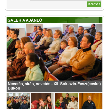
GALÉRIA AJÁNLÓ
Nevetés, sírás, nevetés - XII. Sok-szín-Feszt(ecske)
Bükön