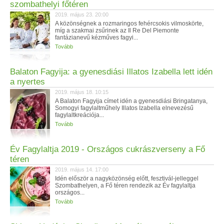
szombathelyi főtéren
2019. május 23. 20:00
A közönségnek a rozmaringos fehércsokis vilmoskörte,
míg a szakmai zsűrinek az Il Re Del Piemonte
fantázianevű kézműves fagyi...
Tovább
Balaton Fagyija: a gyenesdiási Illatos Izabella lett idén
a nyertes
2019. május 18. 10:15
A Balaton Fagyija címet idén a gyenesdiási Bringatanya,
Somogyi fagylaltműhely Illatos Izabella elnevezésű
fagylaltkreációja...
Tovább
Év Fagylaltja 2019 - Országos cukrászverseny a Fő
téren
2019. május 14. 17:00
Idén először a nagyközönség előtt, fesztivál-jelleggel
Szombathelyen, a Fő téren rendezik az Év fagylaltja
országos...
Tovább