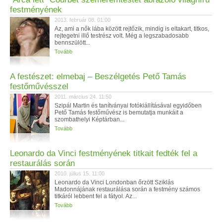
festményének
2013. február 08. 01:00
Az, ami a nők lába között rejtőzik, mindig is eltakart, titkos,
rejtegetni illő testrész volt. Még a legszabadosabb
bennszülött...
Tovább
A festészet: elmebaj – Beszélgetés Pető Tamás
festőművésszel
2011. március 24. 11:50
Szipál Martin és tanítványai fotókiállításával egyidőben
Pető Tamás festőművész is bemutatja munkáit a
szombathelyi Képtárban...
Tovább
Leonardo da Vinci festményének titkait fedték fel a
restaurálás során
2010. július 15. 11:00
Leonardo da Vinci Londonban őrzött Sziklás
Madonnájának restaurálása során a festmény számos
titkáról lebbent fel a fátyol. Az...
Tovább