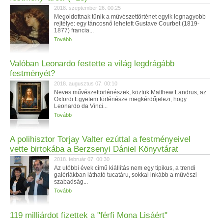
2018. szeptember 26. 00:25
Megoldottnak tűnik a művészettörténet egyik legnagyobb
rejtélye: egy táncosnő lehetett Gustave Courbet (1819-
1877) francia...
Tovább
Valóban Leonardo festette a világ legdrágább
festményét?
2018. augusztus 07. 00:10
Neves művészettörténészek, köztük Matthew Landrus, az
Oxfordi Egyetem történésze megkérdőjelezi, hogy
Leonardo da Vinci...
Tovább
A polihisztor Torjay Valter ezúttal a festményeivel
vette birtokába a Berzsenyi Dániel Könyvtárat
2018. február 07. 00:30
Az utóbbi évek című kiállítás nem egy tipikus, a trendi
galériákban látható tucatáru, sokkal inkább a művészi
szabadság...
Tovább
119 milliárdot fizettek a "férfi Mona Lisáért"