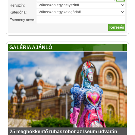
Helyszín:
Kategória:
Esemény neve:
GALÉRIA AJÁNLÓ
25 meghökkentő ruhaszobor az Iseum udvarán