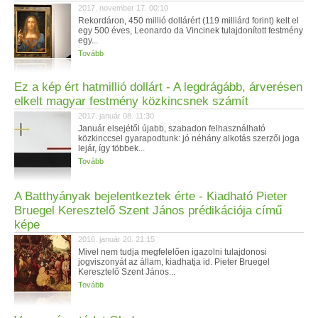
2017. november 17. 00:10
Rekordáron, 450 millió dollárért (119 milliárd forint) kelt el
egy 500 éves, Leonardo da Vincinek tulajdonított festmény
egy...
Tovább
Ez a kép ért hatmillió dollárt - A legdrágább, árverésen
elkelt magyar festmény közkincsnek számít
2017. január 08. 11:30
Január elsejétől újabb, szabadon felhasználható
közkinccsel gyarapodtunk: jó néhány alkotás szerzői joga
lejár, így többek...
Tovább
A Batthyányak bejelentkeztek érte - Kiadható Pieter
Bruegel Keresztelő Szent János prédikációja című
képe
2016. január 20. 21:15
Mivel nem tudja megfelelően igazolni tulajdonosi
jogviszonyát az állam, kiadhatja id. Pieter Bruegel
Keresztelő Szent János...
Tovább