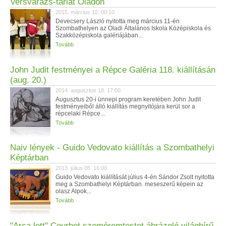
Versvarázs-tárlat Oladon
2015. március 12. 00:10
Devecsery László nyitotta meg március 11-én
Szombathelyen az Oladi Általános Iskola Középiskola és
Szakközépiskola galériájában...
Tovább
John Judit festményei a Répce Galéria 118. kiállításán‏
(aug. 20.)
2014. augusztus 18. 17:00
Augusztus 20-i ünnepi program keretében John Judit
festményeiből álló kiállítás megnyitójára kerül sor a
répcelaki Répce...
Tovább
Naiv lények - Guido Vedovato kiállítás a Szombathelyi
Képtárban
2013. július 05. 16:00
Guido Vedovato kiállítását július 4-én Sándor Zsolt nyitotta
meg a Szombathelyi Képtárban. meseszerű képein az
olasz Alpok...
Tovább
"Arca lett" Courbet szeméremtestet ábrázoló világhírű