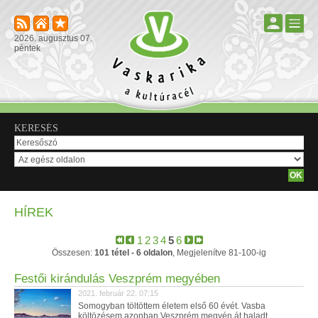
2026. augusztus 07.
péntek
KERESÉS
HÍREK
1
2
3
4
5
6
Összesen:
101 tétel - 6 oldalon
, Megjelenítve 81-100-ig
Festői kirándulás Veszprém megyében
2021. február 22. 07:15
Somogyban töltöttem életem első 60 évét. Vasba
költözésem azonban Veszprém megyén át haladt.