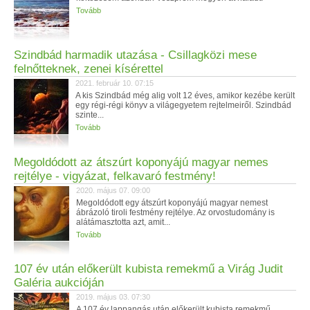
Tovább
Szindbád harmadik utazása - Csillagközi mese
felnőtteknek, zenei kísérettel
2021. február 10. 07:15
A kis Szindbád még alig volt 12 éves, amikor kezébe került
egy régi-régi könyv a világegyetem rejtelmeiről. Szindbád
szinte...
Tovább
Megoldódott az átszúrt koponyájú magyar nemes
rejtélye - vigyázat, felkavaró festmény!
2020. május 07. 09:00
Megoldódott egy átszúrt koponyájú magyar nemest
ábrázoló tiroli festmény rejtélye. Az orvostudomány is
alátámasztotta azt, amit...
Tovább
107 év után előkerült kubista remekmű a Virág Judit
Galéria aukcióján
2019. május 03. 07:30
A 107 év lappangás után előkerült kubista remekmű,