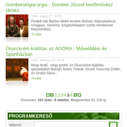
Gomborológia-orgia - Gombor József festőművész
tárlata
2009. május 07. 02:45
Festett már Barbie-lábtól kezdve fésűvel, fülpiszkálóval,
ronggyal, zsinórral, tulajdonképpen szinte mindennel.
Képzeletbeli,...
Tovább
Önarckrém kiállítás az AGORA - Művelődési és
Sportházban
2009. március 14. 18:00
Négy festő - négy portré. Az Önarckrém kiállítás
apropójából Balogh Ádám, Fekete József, Kalocsai Zoltán,
és Szabó Sipos...
Tovább
1
2
3
4
5
6
Összesen:
101 tétel - 6 oldalon
, Megjelenítve 81-100-ig
PROGRAMKERESŐ
Időpont: