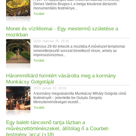
Dénes Valéria Bruges-t, a belga kisvárost ábrázoló
monumentális festménye...
Tovább
Monet és vízililiomai - Egy mestermű születése a
mozikban
2019. március 25. 10:35
Március 28-tól érkezik a mozikba A művészet templomai
ismeretterjesztő sorozat következő része, amely az
impresszionizmus...
Tovább
Hárommilliárd forintért vásárolta meg a kormány
Munkácsy Golgotáját
2019. január 10. 18:30
A kormány megvásárolta Munkácsy Mihály Golgota című
festményét – jelentette be Gulyás Gergely
Miniszterelnökséget vezető...
Tovább
Egy balett-táncosnő tartja lázban a
művészettörténészeket, állítólag ő a Courbet-
festmény 'arca' (+18)