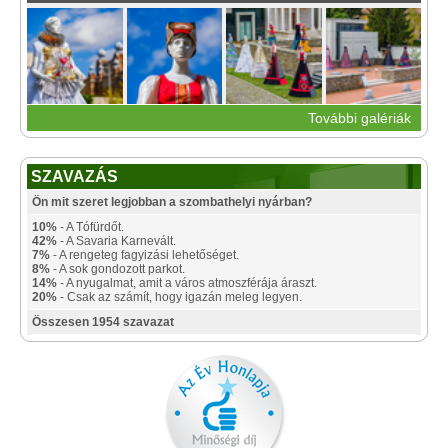
További galériák
SZAVAZÁS
Ön mit szeret legjobban a szombathelyi nyárban?
10%
- A Tófürdőt.
42%
- A Savaria Karnevált.
7%
- A rengeteg fagyizási lehetőséget.
8%
- A sok gondozott parkot.
14%
- A nyugalmat, amit a város atmoszférája áraszt.
20%
- Csak az számít, hogy igazán meleg legyen.
Összesen 1954 szavazat