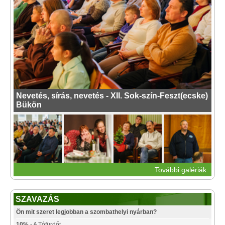
Nevetés, sírás, nevetés - XII. Sok-szín-Feszt(ecske)
Bükön
További galériák
SZAVAZÁS
Ön mit szeret legjobban a szombathelyi nyárban?
10%
- A Tófürdőt.