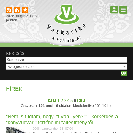
2026. augusztus 07.
péntek
KERESÉS
HÍREK
1
2
3
4
5
6
Összesen:
101 tétel - 6 oldalon
, Megjelenítve 101-101-ig
"Nem is tudtam, hogy itt van ilyen?!" - körkérdés a
"könyvudvari" történelmi falfestményről
2008. szeptember 13. 07:00