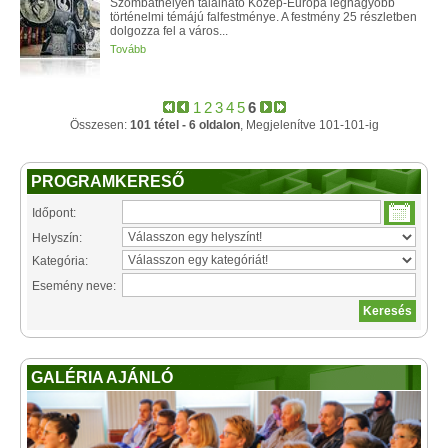
Szombathelyen található Közép-Európa legnagyobb
történelmi témájú falfestménye. A festmény 25 részletben
dolgozza fel a város...
Tovább
1
2
3
4
5
6
Összesen:
101 tétel - 6 oldalon
, Megjelenítve 101-101-ig
PROGRAMKERESŐ
Időpont:
Helyszín:
Kategória:
Esemény neve:
GALÉRIA AJÁNLÓ