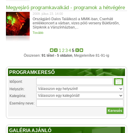
Megyejáró programkavalkád - programok a hétvégére
2009. július 23. 14:00
Országjáró Dalos Találkozó a MMIK-ban, Cserháti
emlékkoncert a várban, vizes póló verseny Bükfürdőn,
Sírpiknik a Várszínházban,...
Tovább
1
2
3
4
5
Összesen:
91 tétel - 5 oldalon
, Megjelenítve 81-91-ig
PROGRAMKERESŐ
Időpont:
Helyszín:
Kategória:
Esemény neve:
GALÉRIA AJÁNLÓ