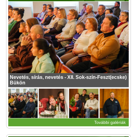
Nevetés, sírás, nevetés - XII. Sok-szín-Feszt(ecske)
Bükön
További galériák