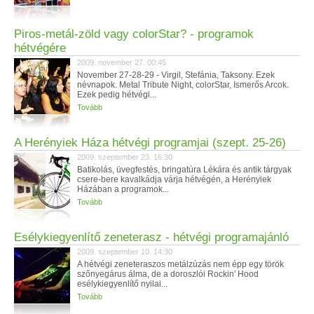
Piros-metál-zöld vagy colorStar? - programok
hétvégére
2009. november 27. 00:45
November 27-28-29 - Virgil, Stefánia, Taksony. Ezek
névnapok. Metal Tribute Night, colorStar, Ismerős Arcok.
Ezek pedig hétvégi...
Tovább
A Herényiek Háza hétvégi programjai (szept. 25-26)
2009. szeptember 23. 16:30
Batikolás, üvegfestés, bringatúra Lékára és antik tárgyak
csere-bere kavalkádja várja hétvégén, a Herényiek
Házában a programok...
Tovább
Esélykiegyenlítő zeneterasz - hétvégi programajánló
2009. szeptember 10. 14:30
A hétvégi zeneteraszos metálzúzás nem épp egy török
szőnyegárus álma, de a doroszlói Rockin' Hood
esélykiegyenlítő nyilai...
Tovább