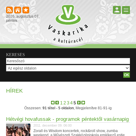
2026. augusztus 07.
péntek
KERESÉS
HÍREK
1
2
3
4
5
Összesen:
91 tétel - 5 oldalon
, Megjelenítve 81-91-ig
Hétvégi hovafussak - programok péntektől vasárnapig
2011. december 09. 06:00
Zorall és Wisdom koncertek, rock&roll show, zumba
weekend, a Művészeti Szakközépiskola emlékező estje