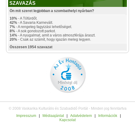
SZAVAZÁS
Ön mit szeret legjobban a szombathelyi nyárban?
10%
- A Tófürdőt.
42%
- A Savaria Karnevált.
7%
- A rengeteg fagyizási lehetőséget.
8%
- A sok gondozott parkot.
14%
- A nyugalmat, amit a város atmoszférája áraszt.
20%
- Csak az számít, hogy igazán meleg legyen.
Összesen 1954 szavazat
© 2008 Vaskarika Kulturális és Szabadidő Portál - Minden jog fenntartva
Impresszum
|
Médiaajánlat
|
Adatvédelem
|
Információk
|
Kapcsolat