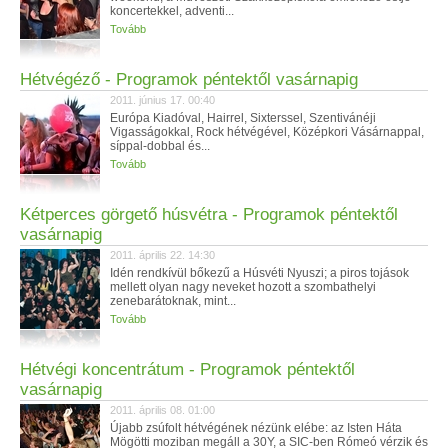
koncertekkel, adventi...
Tovább
Hétvégéző - Programok péntektől vasárnapig
2011. június 17. 00:40
Európa Kiadóval, Hairrel, Sixterssel, Szentivánéji
Vigasságokkal, Rock hétvégével, Középkori Vásárnappal,
síppal-dobbal és...
Tovább
Kétperces görgető húsvétra - Programok péntektől
vasárnapig
2011. április 22. 14:30
Idén rendkívül bőkezű a Húsvéti Nyuszi; a piros tojások
mellett olyan nagy neveket hozott a szombathelyi
zenebarátoknak, mint...
Tovább
Hétvégi koncentrátum - Programok péntektől
vasárnapig
2011. április 08. 01:00
Újabb zsúfolt hétvégének nézünk elébe: az Isten Háta
Mögötti moziban megáll a 30Y, a SIC-ben Rómeó vérzik és