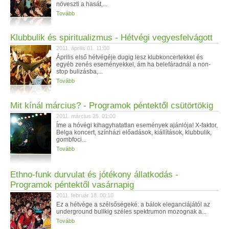
növeszti a hasát,...
Tovább
Klubbulik és spiritualizmus - Hétvégi vegyesfelvágott
2011. április 01. 11:00
Április első hétvégéje dugig lesz klubkoncertekkel és
egyéb zenés eseményekkel, ám ha belefáradnál a non-
stop bulizásba,...
Tovább
Mit kínál március? - Programok péntektől csütörtökig
2011. március 25. 01:00
Íme a hóvégi kihagyhatatlan események ajánlója! X-faktor,
Belga koncert, színházi előadások, kiállítások, klubbulik,
gombfoci...
Tovább
Ethno-funk durvulat és jótékony állatkodás -
Programok péntektől vasárnapig
2011. február 18. 00:10
Ez a hétvége a szélsőségeké: a bálok eleganciájától az
underground bulikig széles spektrumon mozognak a...
Tovább