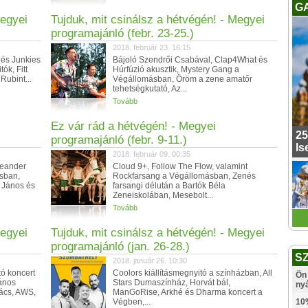
G
Megyei
Tujduk, mit csinálsz a hétvégén! - Megyei
programajánló (febr. 23-25.)
2018. február 23. 16:15
 és Junkies
Bájoló Szendrői Csabával, Clap4What és
ók, Fitt
Húrfúzió akusztik, Mystery Gang a
Rubint...
Végállomásban, Öröm a zene amatőr
tehetségkutató, Az...
Tovább
Ez vár rád a hétvégén! - Megyei
25
programajánló (febr. 9-11.)
Is
2018. február 09. 00:35
Leander
Cloud 9+, Follow The Flow, valamint
sban,
Rockfarsang a Végállomásban, Zenés
 János és
farsangi délután a Bartók Béla
Zeneiskolában, Mesebolt...
Tovább
Megyei
Tujduk, mit csinálsz a hétvégén! - Megyei
programajánló (jan. 26-28.)
S
2018. január 26. 10:30
ó koncert
Coolors kiállításmegnyitó a színházban, All
Ön 
ános
Stars Dumaszínház, Horvát bál,
ny
ács, AWS,
ManGoRise, Arkhé és Dharma koncert a
Végben,...
10