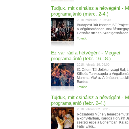
Tudjuk, mit csinálsz a hétvégén! - 
programajánló (márc. 2-4.)
2018. március 02. 07:30
Budapest Bár koncert, SF Project
a Végállomásban, kiállításmegnyit
Gotthárd fitt nap Szentgotthárdon 
Tovább
Ez vár rád a hétvégén! - Megyei
programajánló (febr. 16-18.)
2018. február 16. 08:00
IX. Orient-Tál Jótékonysági Bál, 
Kills és Tankcsapda a Végállomá
Mamma Mia! az Arénában, Lackfi
Bárdos...
Tovább
Tujduk, mit csinálsz a hétvégén! - 
programajánló (febr. 2-4.)
2018. február 02. 00:25
Rózsabors Műhely lemezbemutat
a könyvtárban, Kardos Horváth J
szerzői estje a Bohémban, Kalap
Fatal Error...