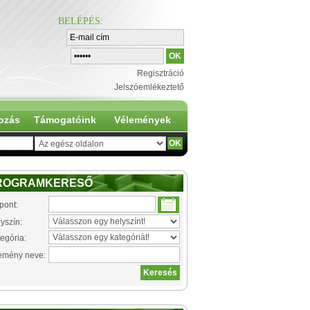
BELÉPÉS
:
Regisztráció
Jelszóemlékeztető
ozás
Támogatóink
Vélemények
ROGRAMKERESŐ
pont:
yszín:
egória:
emény neve: