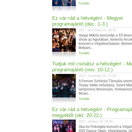
Tovább
Ez vár rád a hétvégén! - Megyei
programajánló (dec. 1-3.)
2017. december 01. 00:35
Varga Miklós koncertje a Fő téren,
show az Agorában, Ismerős Arcok
koncert a Végállomásban, Bohe
Betyars...
Tovább
Tudjuk mit csinálsz a hétvégén! - M
programajánló (nov. 10-12.)
2017. november 10. 07:00
A Ferrum Színházi Társulás premi
Torjay Valter előadása, Szent Má
lampionos felvonulás, Hollywood
Music...
Tovább
Ez vár rád a hétvégén! - Programajá
megyéből (okt. 20-22.)
2017. október 20. 00:30
Ska és Pokolgép koncert a Végá
ISIS Dance Open, Hiperkarma, A