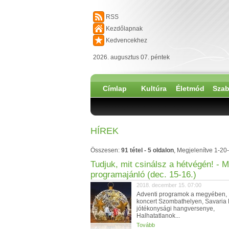
RSS
Kezdőlapnak
Kedvencekhez
2026. augusztus 07. péntek
Címlap
Kultúra
Életmód
Szab
HÍREK
Összesen:
91 tétel - 5 oldalon
, Megjelenítve 1-20-
Tudjuk, mit csinálsz a hétvégén! - 
programajánló (dec. 15-16.)
2018. december 15. 07:00
Adventi programok a megyében, 
koncert Szombathelyen, Savaria 
jótékonysági hangversenye,
Halhatatlanok...
Tovább