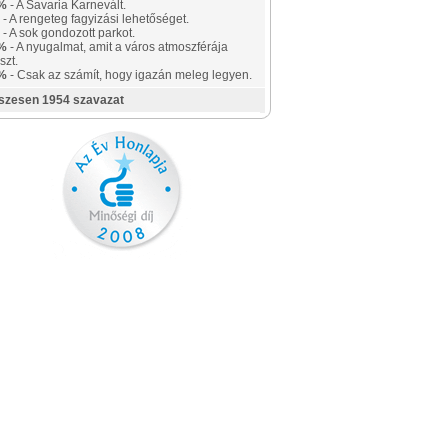
%
- A Savaria Karnevált.
- A rengeteg fagyizási lehetőséget.
- A sok gondozott parkot.
%
- A nyugalmat, amit a város atmoszférája
szt.
%
- Csak az számít, hogy igazán meleg legyen.
szesen 1954 szavazat