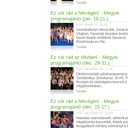
Tovább
Ez vár rád a hétvégén! - Megyei
programajánló (jan. 19-21.)
2018. január 19. 00:45
Szombathelyi Városi Bál, Zorall k
Végben, Farsangi éjszakai fürdő
David Bowie emlékest Sárváron,
Rönkhúzás és Pál...
Tovább
Ez vár rád az óévben! - Megyei
programajánló (dec. 29-31.)
2017. december 29. 12:30
Óévbúcsúztató gálahangverseny 
Szimfonikus Zenekarral, SCHC F
Rockets és Vadvágány koncert a
Végállomásban,...
Tovább
Ez vár rád a hétvégén! - Megyei
programajánló (dec. 15-17.)
2017. december 15. 15:00
Haladás csarnokavató, adventi p
Végállomás-koncertek, folklór pr
kiragadtunk néhány eseményt a h