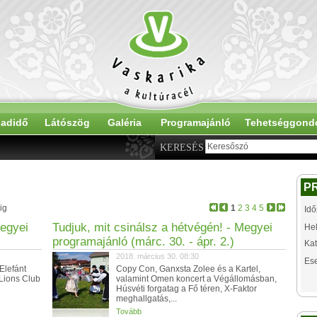
adidő
Látószög
Galéria
Programajánló
Tehetséggond
KERESÉS
P
ig
1
2
3
4
5
Idő
Megyei
Tudjuk, mit csinálsz a hétvégén! - Megyei
Hel
programajánló (márc. 30. - ápr. 2.)
Kat
2018. március 30. 08:30
Es
Elefánt
Copy Con, Ganxsta Zolee és a Kartel,
Lions Club
valamint Omen koncert a Végállomásban,
Húsvéti forgatag a Fő téren, X-Faktor
meghallgatás,...
Tovább