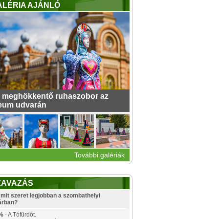
ALÉRIA AJÁNLÓ
 meghökkentő ruhaszobor az
eum udvarán
További galériák
ZAVAZÁS
mit szeret legjobban a szombathelyi
árban?
%
- A Tófürdőt.