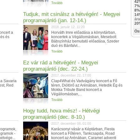
42
Tovább
7%
8%
Tudjuk, mit csinálsz a hétvégén! - Megyei
14
ára
programajánló (jan. 12-14.)
20
2018. január 12. 11:20
Ös
oncert a
Horváth Imre előadása a könyvtárban,
zés és
koncertek a Végállomásban, Mesebolt
Bábszínház bemutató előadása, Szeder
duó és Bánfalvi...
Tovább
Ez vár rád a hétvégén! - Megyei
programajánló (dec. 22-24.)
2017. december 22. 17:00
a Savaria
Clap4What és Vadvágány koncert a Fő
est, Red
téren, Diótörő az Arénában, Hetedik Ég és
Mokka Tribute Band koncert a
Végállomásban,...
Tovább
Hogy tudd, hova mész! - Hétvégi
programajánló (dec. 8-10.)
2017. december 08. 01:00
rogramok,
Karácsonyi vásár a Képtárban, Fiesta
ogramok -
koncert a Főtéren, Tankcsapda, Road
étvége...
koncert az Arénában, Caramel adventi