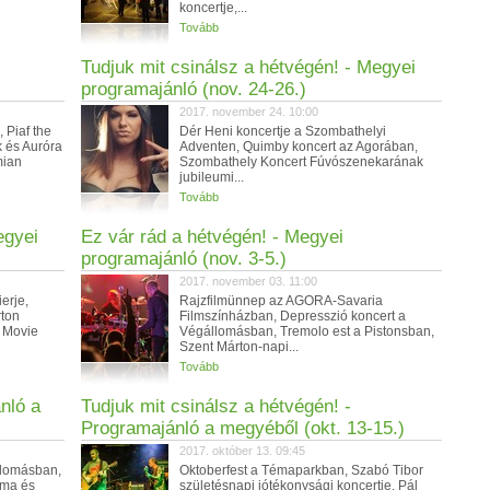
koncertje,...
Tovább
Tudjuk mit csinálsz a hétvégén! - Megyei
programajánló (nov. 24-26.)
2017. november 24. 10:00
 Piaf the
Dér Heni koncertje a Szombathelyi
 és Auróra
Adventen, Quimby koncert az Agorában,
mian
Szombathely Koncert Fúvószenekarának
jubileumi...
Tovább
egyei
Ez vár rád a hétvégén! - Megyei
programajánló (nov. 3-5.)
2017. november 03. 11:00
erje,
Rajzfilmünnep az AGORA-Savaria
rton
Filmszínházban, Depresszió koncert a
 Movie
Végállomásban, Tremolo est a Pistonsban,
Szent Márton-napi...
Tovább
nló a
Tudjuk mit csinálsz a hétvégén! -
Programajánló a megyéből (okt. 13-15.)
2017. október 13. 09:45
llomásban,
Oktoberfest a Témaparkban, Szabó Tibor
lma és
születésnapi jótékonysági koncertje, Pál