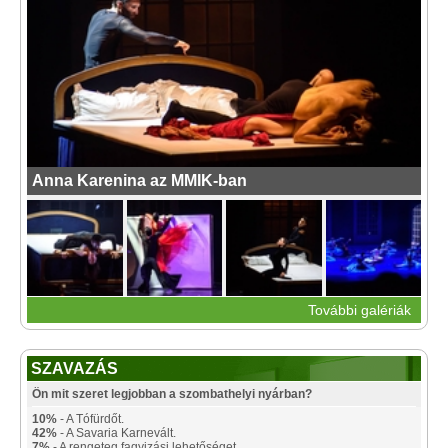
Anna Karenina az MMIK-ban
További galériák
SZAVAZÁS
Ön mit szeret legjobban a szombathelyi nyárban?
10%
- A Tófürdőt.
42%
- A Savaria Karnevált.
7%
- A rengeteg fagyizási lehetőséget.