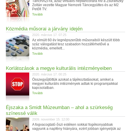
TáncHÁZI-ra, azaz virtuális néptáncórára hív a Zsuráfszky
Zoltán vezette Magyar Nemzeti Táncegyüttes és az M2
Petőfi TV.
Tovább
Közmédia műsorai a járvány idején
2020. március 17. 07:25
Az elmúlt 60 év legnépszerűbb műsoraiból készült több
száz válogatást tesz szabadon hozzáférhetővé a
közmédia, emellett...
Tovább
Korlátozások a megye kulturális intézményeiben
2020. március 17. 00:25
Összegyűjtöttük azokat a tájékoztatásokat, amiket a
megyei kulturális intézmények adtak ki programjaikkal
kapcsolatban.
Tovább
Éjszaka a Smidt Múzeumban – ahol a szürkeség
színessé válik
2009. november 15. 12:00
A fogvacogtató őszi estéken sokkal fogékonyabbak
vagyunk a napfény hiányára, ezért jobban igényeljük az