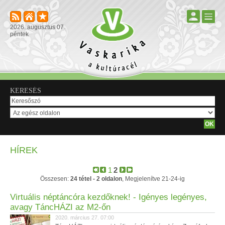
2026. augusztus 07.
péntek
KERESÉS
HÍREK
1
2
Összesen:
24 tétel - 2 oldalon
, Megjelenítve 21-24-ig
Virtuális néptáncóra kezdőknek! - Igényes legényes,
avagy TáncHÁZI az M2-őn
2020. március 27. 07:00