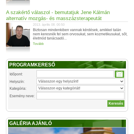
A szakértő válaszol - bemutatjuk Jene Kálmán
alternatív mozgás- és masszázsterapeutát
2013. április 08. 00:50
Biztosan mindenkiben vannak kérdések, amikkel talán
nem keresnék fel sem orvosukat, sem kozmetikusukat, sőt,
életmód tanácsadó...
Tovább
PROGRAMKERESŐ
Időpont:
Helyszín:
Kategória:
Esemény neve:
GALÉRIA AJÁNLÓ