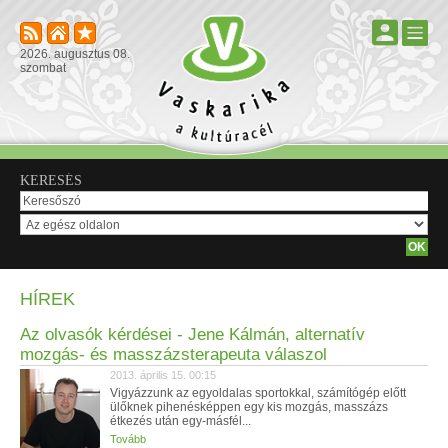
2026. augusztus 08.
szombat
KERESÉS
HÍREK
Az olvasók kérdései - Jene Kálmán, alternatív
mozgás- és masszázsterapeuta válaszol
2013. április 15. 00:15
Vigyázzunk az egyoldalas sportokkal, számítógép előtt
ülőknek pihenésképpen egy kis mozgás, masszázs
étkezés után egy-másfél...
Tovább