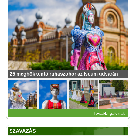
25 meghökkentő ruhaszobor az Iseum udvarán
További galériák
SZAVAZÁS