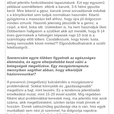
idővel jelentős funkciókiesést tapasztalunk. Ezt egy egyszerű
példával szemléltetem: eltörik a karunk, 3-6 hétre gipszbe
kerül. Mire lekerül a gipsz, karunk izmai sorvadásnak indultak
s a könyökünket sem tudjuk normálisan használni. Kitartó
gyógytorna s masszázs kell ahhoz, hogy újra jól dolgozzon
minden izmunk. Hasonló jelenség játszódik le a gerinc, a
csípő, a térd, boka stb. ízületeiben is, ha nem használjuk őket.
Döbbentem hallgatom a szülőket akik azt mesélik, hogy 8-14
éves gyermekeik a hétvégén képesek napi 10 órát is a
számítógép előtt tölteni. Csodálkozunk, hogy kövér, lusta,
beteg nemzedék követ minket?! Elgondolkodhatnánk a szülői
felelősségről...
Szerencsére egyre többen figyelnek az egészséges
életmódra, és egyre elterjedtebbé kezd válni a
betegségek megelőzése. Egy mozgásterapeuta
mennyiben segíthet abban, hogy elkerüljük
háziorvosunkat?
A prevenció
(megelőzés)
kulcskérdés a mozgásszervi
problémáknál. Sokkal könnyebb és „gazdaságosabb"
megelőzni a bajt, mint kezelni. Ez a tendencia jelentősebb
emelkedést mutat, mint 15-20 évvel ezelőtt. Míg régebben
főként akut problémákkal kerestek meg, ma jelentős már azok
száma, akik megelőzésként, szinten tartás miatt jönnek el
hozzám. Ennek valószínűleg gazdasági oka is van, hisz egyik
munkáltató sem nézi jó szemmel, ha dolgozója napokra-