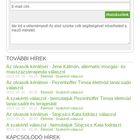
TOVÁBBI HÍREK
Az olvasók kérdései - Jene Kálmán, alternatív mozgás- és
masszázsterapeuta válaszol
2013. 04. 15. - 00:15 -
Életmód
/
Szakértő válaszol
Az olvasók kérdései - Pezenhoffer Tímea életmód tanácsadó
válaszol
2013. 04. 02. - 00:25 -
Életmód
/
Szakértő válaszol
A szakértő válaszol - bemutatjuk Pezenhoffer Tímea életmód
tanácsadót és terapeutát
2013. 03. 26. - 00:15 -
Életmód
/
Szakértő válaszol
Az olvasók kérdései - Stojcsics Kata fodrász válaszol
2013. 03. 25. - 00:30 -
Életmód
/
Szakértő válaszol
A szakértő válaszol - bemutatjuk Stojcsics Kata fodrászt
2013. 03. 19. - 01:00 -
Életmód
/
Szakértő válaszol
KAPCSOLÓDÓ HÍREK