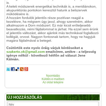
is.
A keleti módszerek energetikai technikák is, a meridiánokon,
akupunktúrás pontokon keresztül hatunk a belszervek
működésére is.
A hozzám fordulók jelentős része pozitívan reagál a
kezelésre, ha mégsem úgy javul, ahogy szeretném, akkor
alkalmazom a Dorn módszert. Ez már kicsit erőteljesebb
beavatkozás, némi fájdalommal is járhat. Ha ezzel sem érünk
el jelentős változást, akkor ajánlok más technikával foglalkozó
kollégát, orvost. Nagyon fontosnak tartom, hogy ne hagyjuk
magára fájdalmával a beteget.
Csütörtök este nyolc óráig várjuk kérdéseiket a
szakerto.vk@gmail.com
emailcímre, amikre - a teljesség
igénye nélkül - következő hétfőn ad választ Jene
Kálmán.
Nyomtatás
Küldés e-mailben
Az oldal tetejére
ÚJ HOZZÁSZÓLÁS