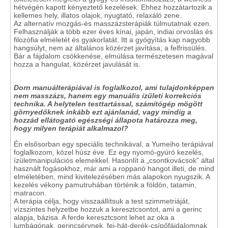
hétvégén kapott kényeztető kezelések. Ehhez hozzátartozik a
kellemes hely, illatos olajok, nyugtató, relaxáló zene.
Az alternatív mozgás-és masszázsterápiák túlmutatnak ezen.
Felhasználják a több ezer éves kínai, japán, indiai orvoslás és
filozófia elméletét és gyakorlatát. Itt a gyógyítás kap nagyobb
hangsúlyt, nem az általános közérzet javítása, a felfrissülés.
Bár a fájdalom csökkenése, elmúlása természetesen magával
hozza a hangulat, közérzet javulását is.
Dorn manuálterápiával is foglalkozol, ami tulajdonképpen
nem masszázs, hanem egy manuális ízületi korrekciós
technika. A helytelen testtartással, számítógép mögött
görnyedőknek inkább ezt ajánlanád, vagy mindig a
hozzád ellátogató egészségi állapota határozza meg,
hogy milyen terápiát alkalmazol?
Én elsősorban egy speciális technikával, a Yumeiho terápiával
foglalkozom, közel húsz éve. Ez egy nyomó-gyúró kezelés,
ízületmanipulációs elemekkel. Hasonlít a „csontkovácsok" által
használt fogásokhoz, már ami a roppanó hangot illeti, de mind
elméletében, mind kivitelezésében más alapokon nyugszik. A
kezelés vékony pamutruhában történik a földön, tatamin,
matracon.
A terápia célja, hogy visszaállítsuk a test szimmetriáját,
vízszintes helyzetbe hozzuk a keresztcsontot, ami a gerinc
alapja, bázisa. A ferde keresztcsont lehet az oka a
lumbágónak, gerincsérvnek, fej-hát-derék-csípőfájdalomnak