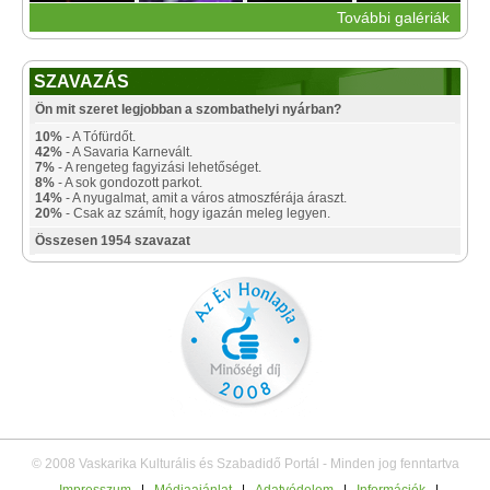
További galériák
SZAVAZÁS
Ön mit szeret legjobban a szombathelyi nyárban?
10%
- A Tófürdőt.
42%
- A Savaria Karnevált.
7%
- A rengeteg fagyizási lehetőséget.
8%
- A sok gondozott parkot.
14%
- A nyugalmat, amit a város atmoszférája áraszt.
20%
- Csak az számít, hogy igazán meleg legyen.
Összesen 1954 szavazat
© 2008 Vaskarika Kulturális és Szabadidő Portál - Minden jog fenntartva
Impresszum
|
Médiaajánlat
|
Adatvédelem
|
Információk
|