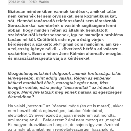
2013.04.08. - 00:50 |
Waldo
Biztosan mindenkiben vannak kérdések, amikkel talán
nem keresnék fel sem orvosukat, sem kozmetikusukat,
sőt, életmód tanácsadó telefonszámát sem tárcsáznák.
Sorozatunkkal szeretnénk olvasóink segítségére lenni
abban, hogy minden héten az általunk bemutatott
szakértőnktől kérdezhessenek, így ne maradjon probléma
tanács nélkül. Csütörtök este nyolc óráig várjuk
kérdéseiket a szakerto.vk@gmail.com mailcímre, amikre -
a teljesség igénye nélkül - következő hétfőn ad választ
szakértőnk. Ezen a héten Jene Kálmán alternatív mozgás-
és masszázsterapeuta várja a kérdéseket.
Mozgásterapeutaként dolgozol, aminek fontossága talán
lényegesebb, mint eddig valaha. Régen az emberek
kétkezi munkából éltek, mozogtak egész nap, friss
levegőn voltak, mára pedig "beszorultak" az íróasztal
mögé. Mennyire látszik meg ennek hatása az egészséges
életmódban?
Ha valaki „beszorul" az íróasztal mögé (és ott is marad), akkor
nem beszélhetünk egészséges, tudatos életmódról,
életvitelről. 19 évvel ezelőtt a japán mesterem azt mondta,
ami mozog az él... Befejezzem? Ami nem mozog az „meghal".
Ez nagyon drasztikusan hangzik, de sajnos így van. Azoknál
az izmoknál, amiket nem rendeltetésszerűen használunk,