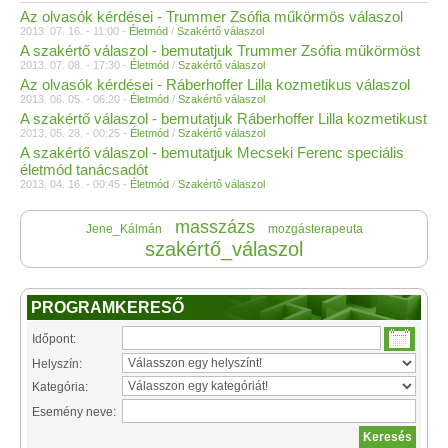
Az olvasók kérdései - Trummer Zsófia műkörmös válaszol
2013. 07. 16. - 11:00 -
Életmód
/
Szakértő válaszol
A szakértő válaszol - bemutatjuk Trummer Zsófia műkörmöst
2013. 07. 08. - 17:30 -
Életmód
/
Szakértő válaszol
Az olvasók kérdései - Ráberhoffer Lilla kozmetikus válaszol
2013. 06. 05. - 06:20 -
Életmód
/
Szakértő válaszol
A szakértő válaszol - bemutatjuk Ráberhoffer Lilla kozmetikust
2013. 05. 28. - 00:25 -
Életmód
/
Szakértő válaszol
A szakértő válaszol - bemutatjuk Mecseki Ferenc speciális
életmód tanácsadót
2013. 04. 16. - 00:45 -
Életmód
/
Szakértő válaszol
masszázs
Jene_Kálmán
mozgásterapeuta
szakértő_válaszol
PROGRAMKERESŐ
Időpont:
Helyszín:
Kategória:
Esemény neve: