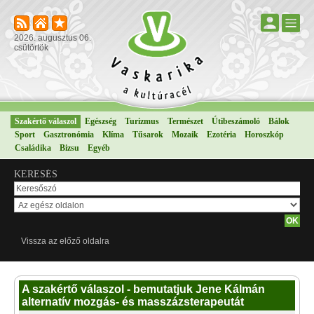
2026. augusztus 06.
csütörtök
Szakértő válaszol
Egészség
Turizmus
Természet
Útibeszámoló
Bálok
Sport
Gasztronómia
Klíma
Tűsarok
Mozaik
Ezotéria
Horoszkóp
Családika
Bizsu
Egyéb
KERESÉS
Vissza az előző oldalra
A szakértő válaszol - bemutatjuk Jene Kálmán
alternatív mozgás- és masszázsterapeutát