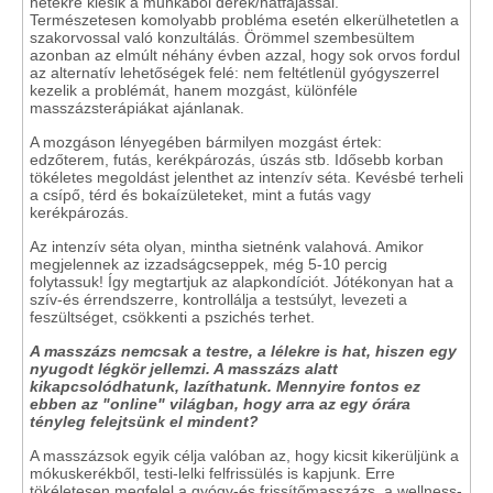
hetekre kiesik a munkából derék/hátfájással.
Természetesen komolyabb probléma esetén elkerülhetetlen a
szakorvossal való konzultálás. Örömmel szembesültem
azonban az elmúlt néhány évben azzal, hogy sok orvos fordul
az alternatív lehetőségek felé: nem feltétlenül gyógyszerrel
kezelik a problémát, hanem mozgást, különféle
masszázsterápiákat ajánlanak.
A mozgáson lényegében bármilyen mozgást értek:
edzőterem, futás, kerékpározás, úszás stb. Idősebb korban
tökéletes megoldást jelenthet az intenzív séta. Kevésbé terheli
a csípő, térd és bokaízületeket, mint a futás vagy
kerékpározás.
Az intenzív séta olyan, mintha sietnénk valahová. Amikor
megjelennek az izzadságcseppek, még 5-10 percig
folytassuk! Így megtartjuk az alapkondíciót. Jótékonyan hat a
szív-és érrendszerre, kontrollálja a testsúlyt, levezeti a
feszültséget, csökkenti a pszichés terhet.
A masszázs nemcsak a testre, a lélekre is hat, hiszen egy
nyugodt légkör jellemzi. A masszázs alatt
kikapcsolódhatunk, lazíthatunk. Mennyire fontos ez
ebben az "online" világban, hogy arra az egy órára
tényleg felejtsünk el mindent?
A masszázsok egyik célja valóban az, hogy kicsit kikerüljünk a
mókuskerékből, testi-lelki felfrissülés is kapjunk. Erre
tökéletesen megfelel a gyógy-és frissítőmasszázs, a wellness-