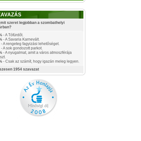
ZAVAZÁS
mit szeret legjobban a szombathelyi
árban?
%
- A Tófürdőt.
%
- A Savaria Karnevált.
- A rengeteg fagyizási lehetőséget.
- A sok gondozott parkot.
%
- A nyugalmat, amit a város atmoszférája
szt.
%
- Csak az számít, hogy igazán meleg legyen.
szesen 1954 szavazat