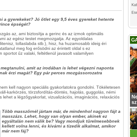
Kat
Es
i a gyerekeket? Jó ötlet egy 9,5 éves gyereket hetente
rince épségét?
ás az, ami biztosítja a gerinc és az izmok optimális
ami az egész testet megmozgatja. Az egyoldalas
G
litenisz, tollaslabda stb.), hisz, ha huzamosabb ideig éri
atlanul meg fog erősödni az érintett oldal s ez
sportot űz valaki, feltétlenül javasolt valamilyen
megtanulni, amit az irodában is lehet végezni naponta
dtnak érzi magát? Egy pár perces mozgássorozatra
em kell nagyon speciális gyakorlatokra gondolni. Tökéletesen
áll-karkörzés, törzsfordítás-döntés, hajolás, guggolás, némi
Ne
s lehet a légzőgyakorlat, vizualizációs, imaginációs, relaxációs
sz
Több masszőrnél jártam már, de mindenhol nagyon fájt a
masszázs. Lehet, hogy van olyan ember, akinek ez
egyáltalán nem válik be? Vagy mondjuk türelmesebbnek
kellett volna lenni, és kivárni a tizedik alkalmat, amikor
már nem fáj?