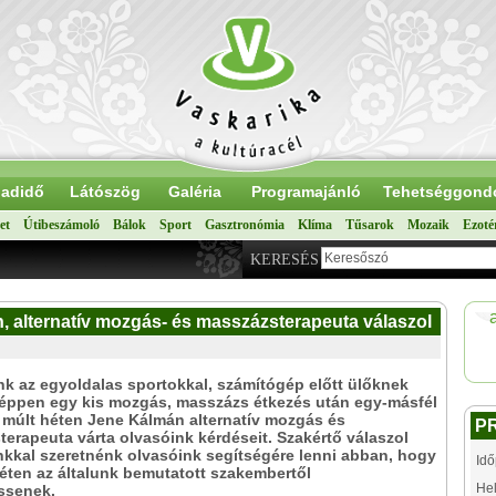
adidő
Látószög
Galéria
Programajánló
Tehetséggond
et
Útibeszámoló
Bálok
Sport
Gasztronómia
Klíma
Tűsarok
Mozaik
Ezoté
KERESÉS
, alternatív mozgás- és masszázsterapeuta válaszol
k az egyoldalas sportokkal, számítógép előtt ülőknek
éppen egy kis mozgás, masszázs étkezés után egy-másfél
a múlt héten Jene Kálmán alternatív mozgás és
P
erapeuta várta olvasóink kérdéseit. Szakértő válaszol
kkal szeretnénk olvasóink segítségére lenni abban, hogy
Idő
ten az általunk bemutatott szakembertől
Hel
ssenek.