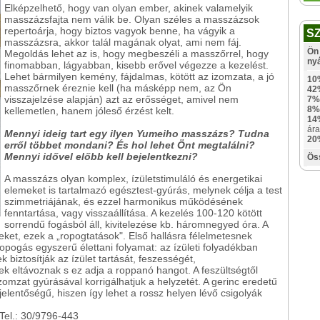
Elképzelhető, hogy van olyan ember, akinek valamelyik
masszázsfajta nem válik be. Olyan széles a masszázsok
repertoárja, hogy biztos vagyok benne, ha vágyik a
S
masszázsra, akkor talál magának olyat, ami nem fáj.
Ön 
Megoldás lehet az is, hogy megbeszéli a masszőrrel, hogy
ny
finomabban, lágyabban, kisebb erővel végezze a kezelést.
Lehet bármilyen kemény, fájdalmas, kötött az izomzata, a jó
10
masszőrnek éreznie kell (ha másképp nem, az Ön
42
visszajelzése alapján) azt az erősséget, amivel nem
7%
8%
kellemetlen, hanem jóleső érzést kelt.
14
ára
Mennyi ideig tart egy ilyen Yumeiho masszázs? Tudna
20
erről többet mondani? És hol lehet Önt megtalálni?
Mennyi idővel előbb kell bejelentkezni?
Ös
A masszázs olyan komplex, ízületstimuláló és energetikai
elemeket is tartalmazó egésztest-gyúrás, melynek célja a test
szimmetriájának, és ezzel harmonikus működésének
fenntartása, vagy visszaállítása. A kezelés 100-120 kötött
sorrendű fogásból áll, kivitelezése kb. háromnegyed óra. A
eket, ezek a „ropogtatások". Első hallásra félelmetesnek
opogás egyszerű élettani folyamat: az ízületi folyadékban
biztosítják az ízület tartását, feszességét,
k eltávoznak s ez adja a roppanó hangot. A feszültségtől
izomzat gyúrásával korrigálhatjuk a helyzetét. A gerinc eredetű
elentőségű, hiszen így lehet a rossz helyen lévő csigolyák
 Tel.: 30/9796-443