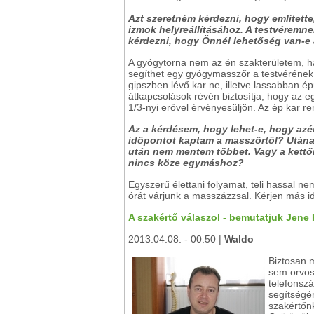
Azt szeretném kérdezni, hogy említett
izmok helyreállításához. A testvéremne
kérdezni, hogy Önnél lehetőség van-e 
A gyógytorna nem az én szakterületem, h
segíthet egy gyógymasszőr a testvérének.
gipszben lévő kar ne, illetve lassabban ép
átkapcsolások révén biztosítja, hogy az 
1/3-nyi erővel érvényesüljön. Az ép kar r
Az a kérdésem, hogy lehet-e, hogy azé
időpontot kaptam a masszőrtől? Utána
után nem mentem többet. Vagy a kett
nincs köze egymáshoz?
Egyszerű élettani folyamat, teli hassal 
órát várjunk a masszázzsal. Kérjen más i
A szakértő válaszol - bemutatjuk Jene
2013.04.08. - 00:50 |
Waldo
Biztosan 
sem orvos
telefonsz
segítségé
szakértőn