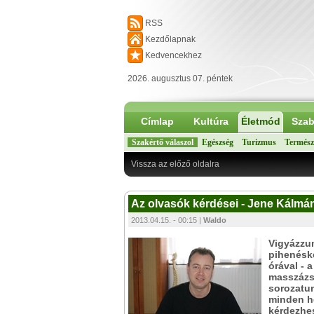
RSS
Kezdőlapnak
Kedvencekhez
2026. augusztus 07. péntek
Címlap
Kultúra
Életmód
Szab
Szakértő válaszol
Egészség
Turizmus
Termész
Vissza az előző oldalra
Az olvasók kérdései - Jene Kálmán
2013.04.15. - 00:15 |
Waldo
Vigyázzun
pihenésk
órával - 
masszázst
sorozatun
minden hé
kérdezhe