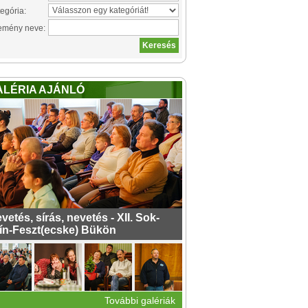
egória:
emény neve:
ALÉRIA AJÁNLÓ
vetés, sírás, nevetés - XII. Sok-
ín-Feszt(ecske) Bükön
További galériák