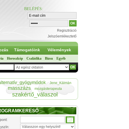
BELÉPÉS
:
Regisztráció
Jelszóemlékeztető
ozás
Támogatóink
Vélemények
ria
Horoszkóp
Családika
Bizsu
Egyéb
alternatív_gyógymódok
Jene_Kálmán
masszázs
mozgásterapeuta
szakértő_válaszol
ROGRAMKERESŐ
pont:
yszín: