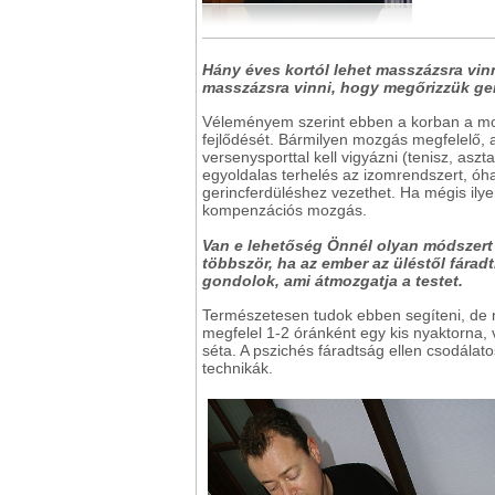
Hány éves kortól lehet masszázsra vinn
masszázsra vinni, hogy megőrizzük ge
Véleményem szerint ebben a korban a mozg
fejlődését. Bármilyen mozgás megfelelő, 
versenysporttal kell vigyázni (tenisz, aszta
egyoldalas terhelés az izomrendszert, óhat
gerincferdüléshez vezethet. Ha mégis ilyen 
kompenzációs mozgás.
Van e lehetőség Önnél olyan módszert 
többször, ha az ember az üléstől fára
gondolok, ami átmozgatja a testet.
Természetesen tudok ebben segíteni, de n
megfelel 1-2 óránként egy kis nyaktorna, v
séta. A pszichés fáradtság ellen csodálato
technikák.