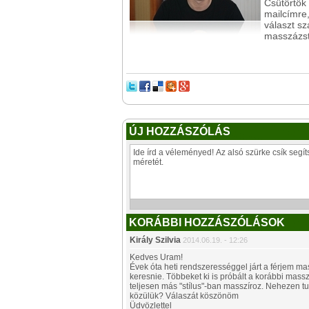
Csütörtök
mailcímre,
választ s
masszázst
ÚJ HOZZÁSZÓLÁS
KORÁBBI HOZZÁSZÓLÁSOK
Király Szilvia
2014.06.19. - 12:26
Kedves Uram!
Évek óta heti rendszerességgel járt a férjem mass
keresnie. Többeket ki is próbált a korábbi massző
teljesen más "stílus"-ban masszíroz. Nehezen tud
közülük? Válaszát köszönöm
Üdvözlettel