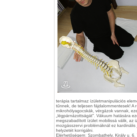
terápia tartalmaz ízületmanipulációs elem
tűnnek, de teljesen fájdalommentesek! A r
mikrohólyagocskák, vérgázok vannak, ezek 
„légpárnázottságát". Vákuum hatására eze
megszabadított ízület mobilissá válik, az 
mozgásszervi problémáknál ez kardinális j
helyzetét korrigálni.
Elérhetőségem: Szombathely, Király u. 6.