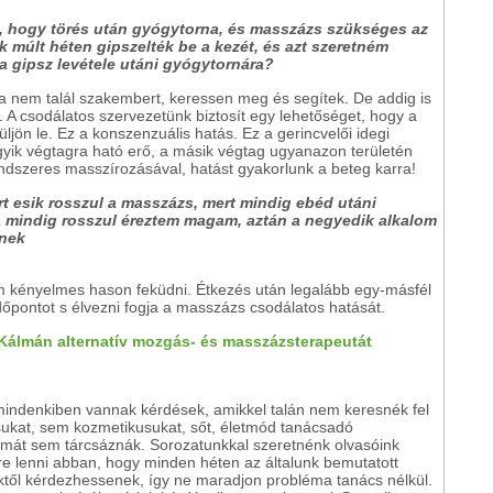
e, hogy törés után gyógytorna, és masszázs szükséges az
k múlt héten gipszelték be a kezét, és azt szeretném
a gipsz levétele utáni gyógytornára?
a nem talál szakembert, keressen meg és segítek. De addig is
 A csodálatos szervezetünk biztosít egy lehetőséget, hogy a
üljön le. Ez a konszenzuális hatás. Ez a gerincvelői idegi
egyik végtagra ható erő, a másik végtag ugyanazon területén
endszeres masszírozásával, hatást gyakorlunk a beteg karra!
rt esik rosszul a masszázs, mert mindig ebéd utáni
 mindig rosszul éreztem magam, aztán a negyedik alkalom
őnek
nem kényelmes hason feküdni. Étkezés után legalább egy-másfél
dőpontot s élvezni fogja a masszázs csodálatos hatását.
 Kálmán alternatív mozgás- és masszázsterapeutát
mindenkiben vannak kérdések, amikkel talán nem keresnék fel
ukat, sem kozmetikusukat, sőt, életmód tanácsadó
ámát sem tárcsáznák. Sorozatunkkal szeretnénk olvasóink
re lenni abban, hogy minden héten az általunk bemutatott
ktől kérdezhessenek, így ne maradjon probléma tanács nélkül.