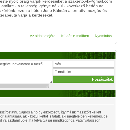
 este nyolc óráig várjuk kérdéseiket a szakerto.vk@gmail.com
 amikre - a teljesség igénye nélkül - következő hétfőn ad
zakértőnk. Ezen a héten Jene Kálmán alternatív mozgás-és
erapeuta várja a kérdéseket.
Az oldal tetejére
Küldés e-mailben
Nyomtatás
zíroztatni. Sajnos a hölgy elköltözött, így másik masszőrt kellett
r ajánlására, akik közül kettőt is talált, aki megfelelően kellemes, de
 választani! Jó-e, ha felváltva jár mindkettőhöz, vagy válasszon