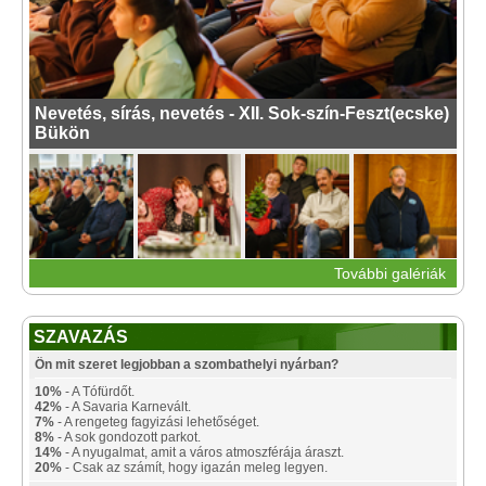
Nevetés, sírás, nevetés - XII. Sok-szín-Feszt(ecske)
Bükön
További galériák
SZAVAZÁS
Ön mit szeret legjobban a szombathelyi nyárban?
10%
- A Tófürdőt.
42%
- A Savaria Karnevált.
7%
- A rengeteg fagyizási lehetőséget.
8%
- A sok gondozott parkot.
14%
- A nyugalmat, amit a város atmoszférája áraszt.
20%
- Csak az számít, hogy igazán meleg legyen.