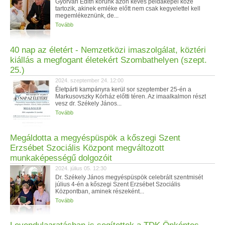
Győrvári Edith korunk azon kevés példaképei közé
tartozik, akinek emléke előtt nem csak kegyelettel kell
megemlékeznünk, de...
Tovább
40 nap az életért - Nemzetközi imaszolgálat, köztéri
kiállás a megfogant életekért Szombathelyen (szept.
25.)
2024. szeptember 24. 12:00
Életpárti kampányra kerül sor szeptember 25-én a
Markusovszky Kórház előtti téren. Az imaalkalmon részt
vesz dr. Székely János...
Tovább
Megáldotta a megyéspüspök a kőszegi Szent
Erzsébet Szociális Központ megváltozott
munkaképességű dolgozóit
2024. július 05. 12:30
Dr. Székely János megyéspüspök celebrált szentmisét
július 4-én a kőszegi Szent Erzsébet Szociális
Központban, aminek részeként...
Tovább