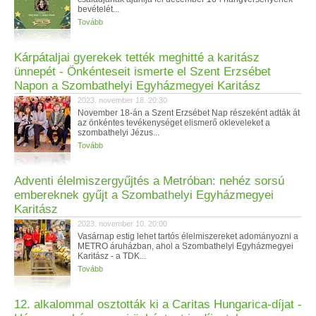
bevételét...
Tovább
Kárpátaljai gyerekek tették meghitté a karitász
ünnepét - Önkénteseit ismerte el Szent Erzsébet
Napon a Szombathelyi Egyházmegyei Karitász
2023. november 18. 20:30
November 18-án a Szent Erzsébet Nap részeként adták át
az önkéntes tevékenységet elismerő okleveleket a
szombathelyi Jézus...
Tovább
Adventi élelmiszergyűjtés a Metróban: nehéz sorsú
embereknek gyűjt a Szombathelyi Egyházmegyei
Karitász
2023. november 10. 20:00
Vasárnap estig lehet tartós élelmiszereket adományozni a
METRO áruházban, ahol a Szombathelyi Egyházmegyei
Karitász - a TDK...
Tovább
12. alkalommal osztották ki a Caritas Hungarica-díjat -