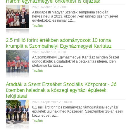
Három egyházmegyei önkéntest is díjaztak
2023. október 08. 12:00
A budapesti Magyar Szentek Temploma szolgált
helyszínéül a 2023. október 7-én ünnepi szentmisével
egybekötött, és immár 12....
Tovább
2.5 millió forint értékben adományozott 10 tonna
krumplit a Szombathelyi Egyházmegyei Karitász
2023. október 03. 00:10
A Szombathelyi Egyházmegyei Karitász minden ősszel
gondoskodik a családokról a betakarítás idején. Idén
plébániai karitász...
Tovább
Átadták a Szent Erzsébet Szociális Központot - Jó
ütemben haladnak a kőszegi egyházi épületek
felújításai
2023. szeptember 29. 04:00
6,1 milliárd forintos kormányzati támogatással egyházi
épületek újulnak meg Kőszegen. Szeptember 28-án ezek
közül egyet, az...
Tovább