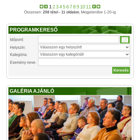
1
2
3
4
5
6
7
8
9
10
11
Összesen:
208 tétel - 11 oldalon
, Megjelenítve 1-20-ig
PROGRAMKERESŐ
Időpont:
Helyszín:
Kategória:
Esemény neve:
GALÉRIA AJÁNLÓ