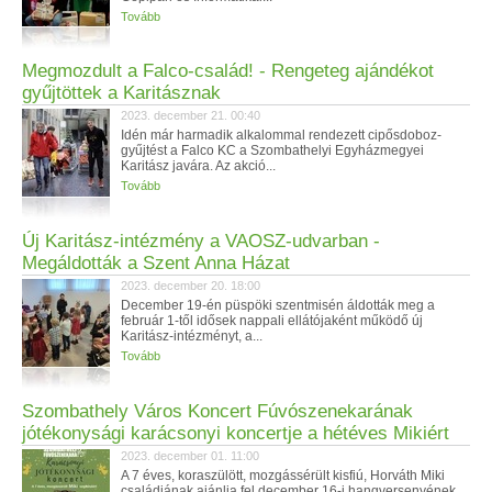
Tovább
Megmozdult a Falco-család! - Rengeteg ajándékot
gyűjtöttek a Karitásznak
2023. december 21. 00:40
Idén már harmadik alkalommal rendezett cipősdoboz-
gyűjtést a Falco KC a Szombathelyi Egyházmegyei
Karitász javára. Az akció...
Tovább
Új Karitász-intézmény a VAOSZ-udvarban -
Megáldották a Szent Anna Házat
2023. december 20. 18:00
December 19-én püspöki szentmisén áldották meg a
február 1-től idősek nappali ellátójaként működő új
Karitász-intézményt, a...
Tovább
Szombathely Város Koncert Fúvószenekarának
jótékonysági karácsonyi koncertje a hétéves Mikiért
2023. december 01. 11:00
A 7 éves, koraszülött, mozgássérült kisfiú, Horváth Miki
családjának ajánlja fel december 16-i hangversenyének