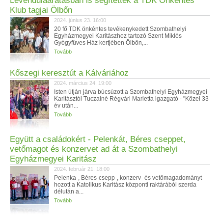
Levendulaaratásban is segítettek a TDK Önkéntes
Klub tagjai Ölbőn
2024. június 23. 16:00
20 fő TDK önkéntes tevékenykedett Szombathelyi
Egyházmegyei Karitászhoz tartozó Szent Miklós
Gyógyfüves Ház kertjében Ölbőn,...
Tovább
Kőszegi keresztút a Kálváriához
2024. március 24. 19:00
Isten útján járva búcsúzott a Szombathelyi Egyházmegyei
Karitásztól Tuczainé Régvári Marietta igazgató - "Közel 33
év után...
Tovább
Együtt a családokért - Pelenkát, Béres cseppet,
vetőmagot és konzervet ad át a Szombathelyi
Egyházmegyei Karitász
2024. február 21. 18:00
Pelenka-, Béres-csepp-, konzerv- és vetőmagadományt
hozott a Katolikus Karitász központi raktárából szerda
délután a...
Tovább