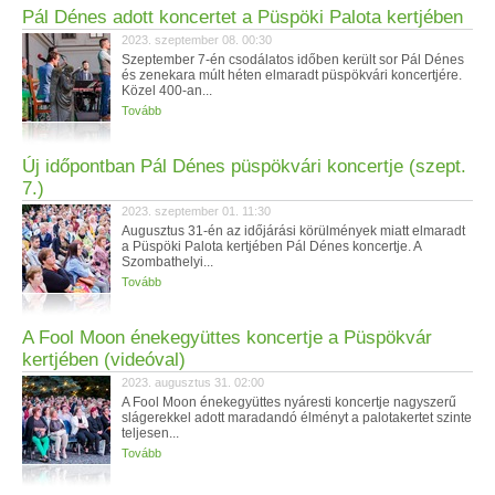
Pál Dénes adott koncertet a Püspöki Palota kertjében
2023. szeptember 08. 00:30
Szeptember 7-én csodálatos időben került sor Pál Dénes
és zenekara múlt héten elmaradt püspökvári koncertjére.
Közel 400-an...
Tovább
Új időpontban Pál Dénes püspökvári koncertje (szept.
7.)
2023. szeptember 01. 11:30
Augusztus 31-én az időjárási körülmények miatt elmaradt
a Püspöki Palota kertjében Pál Dénes koncertje. A
Szombathelyi...
Tovább
A Fool Moon énekegyüttes koncertje a Püspökvár
kertjében (videóval)
2023. augusztus 31. 02:00
A Fool Moon énekegyüttes nyáresti koncertje nagyszerű
slágerekkel adott maradandó élményt a palotakertet szinte
teljesen...
Tovább