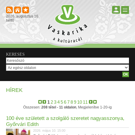
2026. augusztus 10.
hétfő
KERESÉS
HÍREK
1
2
3
4
5
6
7
8
9
10
11
Összesen:
208 tétel - 11 oldalon
, Megjelenítve 1-20-ig
100 éve született a szolgáló szeretet nagyasszonya,
Győrvári Edith
2026. május 10. 15:00