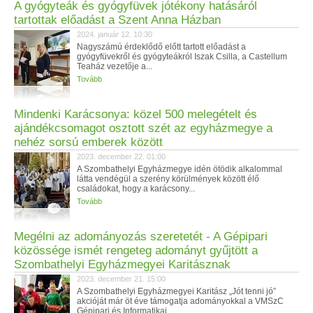
A gyógyteák és gyógyfüvek jótékony hatásáról
tartottak előadást a Szent Anna Házban
2024. január 12. 10:30
Nagyszámú érdeklődő előtt tartott előadást a
gyógyfüvekről és gyógyteákról Iszak Csilla, a Castellum
Teaház vezetője a...
Tovább
Mindenki Karácsonya: közel 500 melegételt és
ajándékcsomagot osztott szét az egyházmegye a
nehéz sorsú emberek között
2023. december 22. 01:00
A Szombathelyi Egyházmegye idén ötödik alkalommal
látta vendégül a szerény körülmények között élő
családokat, hogy a karácsony...
Tovább
Megélni az adományozás szeretetét - A Gépipari
közössége ismét rengeteg adományt gyűjtött a
Szombathelyi Egyházmegyei Karitásznak
2023. december 21. 15:00
A Szombathelyi Egyházmegyei Karitász „Jót tenni jó”
akcióját már öt éve támogatja adományokkal a VMSzC
Gépipari és Informatikai...