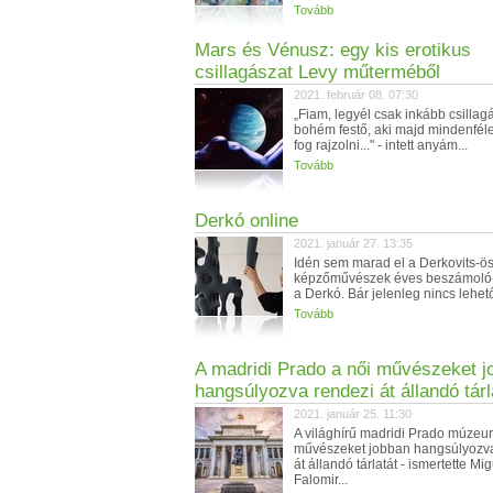
Tovább
Mars és Vénusz: egy kis erotikus
csillagászat Levy műterméből
2021. február 08. 07:30
„Fiam, legyél csak inkább csillag
bohém festő, aki majd mindenféle
fog rajzolni..." - intett anyám...
Tovább
Derkó online
2021. január 27. 13:35
Idén sem marad el a Derkovits-ös
képzőművészek éves beszámoló-k
a Derkó. Bár jelenleg nincs lehet
Tovább
A madridi Prado a női művészeket j
hangsúlyozva rendezi át állandó tárl
2021. január 25. 11:30
A világhírű madridi Prado múzeu
művészeket jobban hangsúlyozva
át állandó tárlatát - ismertette Mi
Falomir...