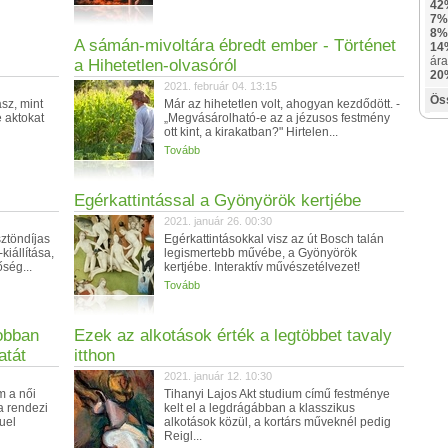
42
7%
8%
A sámán-mivoltára ébredt ember - Történet
14
ára
a Hihetetlen-olvasóról
20
2021. február 04. 13:15
Ös
ász, mint
Már az hihetetlen volt, ahogyan kezdődött. -
 aktokat
„Megvásárolható-e az a jézusos festmény
ott kint, a kirakatban?" Hirtelen...
Tovább
Egérkattintással a Gyönyörök kertjébe
2021. január 26. 00:30
ztöndíjas
Egérkattintásokkal visz az út Bosch talán
iállítása,
legismertebb művébe, a Gyönyörök
őség...
kertjébe. Interaktív művészetélvezet!
Tovább
obban
Ezek az alkotások érték a legtöbbet tavaly
atát
itthon
2021. január 12. 10:30
m a női
Tihanyi Lajos Akt studium című festménye
 rendezi
kelt el a legdrágábban a klasszikus
guel
alkotások közül, a kortárs műveknél pedig
Reigl...