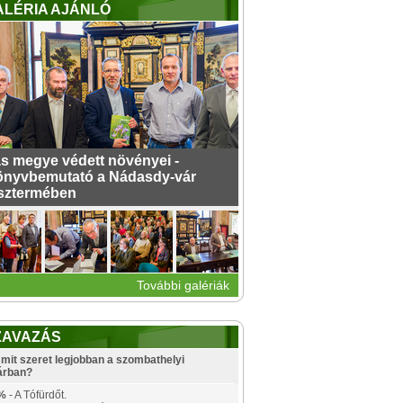
ALÉRIA AJÁNLÓ
s megye védett növényei -
nyvbemutató a Nádasdy-vár
sztermében
További galériák
ZAVAZÁS
mit szeret legjobban a szombathelyi
árban?
%
- A Tófürdőt.