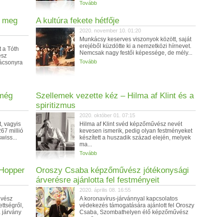
Tovább
k meg
A kultúra fekete hétfője
2020. november 10. 01:20
Munkácsy keserves viszonyok között, saját
erejéből küzdötte ki a nemzetközi hírnevet.
 a Tóth
Nemcsak nagy festői képessége, de mély...
ész
Tovább
rácsonyra
 még
Szellemek vezette kéz – Hilma af Klint és a
spiritizmus
2020. október 01. 07:15
t, vagyis
Hilma af Klint svéd képzőművész nevét
67 millió
kevesen ismerik, pedig olyan festményeket
swiss...
készített a huszadik század elején, melyek
ma...
Tovább
 Hopper
Oroszy Csaba képzőművész jótékonysági
árverésre ajánlotta fel festményeit
2020. április 08. 16:55
űvész
A koronavírus-járvánnyal kapcsolatos
ttségről,
védekezés támogatására ajánlott fel Oroszy
a járvány
Csaba, Szombathelyen élő képzőművész