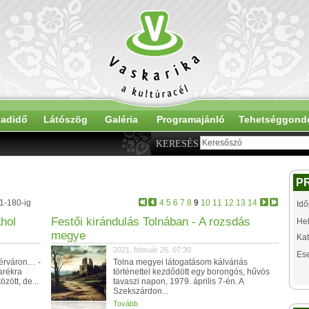
adidő
Látószög
Galéria
Programajánló
Tehetséggond
KERESÉS
P
61-180-ig
4
5
6
7
8
9
10
11
12
13
14
Idő
hol
Festői kirándulás Tolnában - A rozsdás
Hel
megye
Kat
2021. február 26. 07:30
Es
hérváron… -
Tolna megyei látogatásom kálváriás
arékra
történettel kezdődött egy borongós, hűvös
zött, de...
tavaszi napon, 1979. április 7-én. A
Szekszárdon...
Tovább