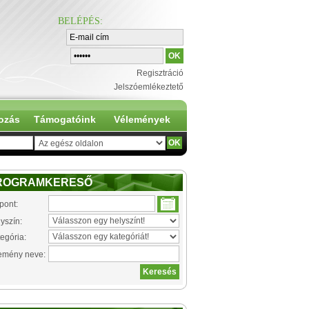
BELÉPÉS
:
Regisztráció
Jelszóemlékeztető
ozás
Támogatóink
Vélemények
ROGRAMKERESŐ
pont:
yszín:
egória:
emény neve: