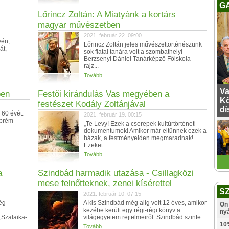
G
Lőrincz Zoltán: A Miatyánk a kortárs
magyar művészetben
2021. február 22. 09:00
yén,
Lőrincz Zoltán jeles művészettörténészünk
át,
sok fiatal tanára volt a szombathelyi
Berzsenyi Dániel Tanárképző Főiskola
rajz...
Tovább
Va
ben
Festői kirándulás Vas megyében a
Kö
festészet Kodály Zoltánjával
dí
 60 évét.
2021. február 19. 00:15
zprém
„Te Levy! Ezek a cserepek kultúrtörténeti
dokumentumok! Amikor már eltűnnek ezek a
házak, a festményeiden megmaradnak!
Ezeket...
Tovább
a
Szindbád harmadik utazása - Csillagközi
mese felnőtteknek, zenei kísérettel
S
2021. február 10. 07:15
ég
A kis Szindbád még alig volt 12 éves, amikor
Ön 
kezébe került egy régi-régi könyv a
ny
„Szalaika-
világegyetem rejtelmeiről. Szindbád szinte...
10
Tovább