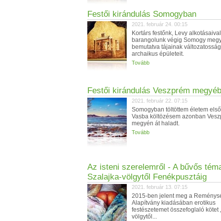
Festői kirándulás Somogyban
2021. február 24. 00:15
Kortárs festőnk, Levy alkotásaival
barangolunk végig Somogy meg
bemutatva tájainak változatosság
archaikus épületeit.
Tovább
Festői kirándulás Veszprém megyé
2021. február 22. 07:15
Somogyban töltöttem életem első
Vasba költözésem azonban Ves
megyén át haladt.
Tovább
Az isteni szerelemről - A bűvős tém
Szalajka-völgytől Fenékpusztáig
2021. február 13. 07:15
2015-ben jelent meg a Reménys
Alapítvány kiadásában erotikus
festészetemet összefoglaló kötet 
völgytől...