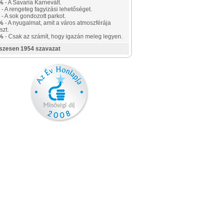
%
- A Savaria Karnevált.
- A rengeteg fagyizási lehetőséget.
- A sok gondozott parkot.
%
- A nyugalmat, amit a város atmoszférája
szt.
%
- Csak az számít, hogy igazán meleg legyen.
szesen 1954 szavazat