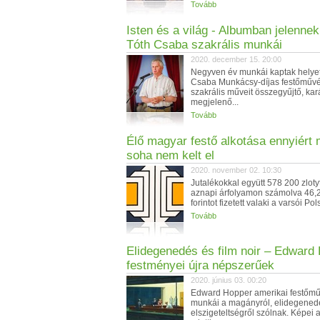
Tovább
Isten és a világ - Albumban jelenne
Tóth Csaba szakrális munkái
2020. december 15. 20:00
Negyven év munkái kaptak helyet
Csaba Munkácsy-díjas festőműv
szakrális műveit összegyűjtő, ka
megjelenő...
Tovább
Élő magyar festő alkotása ennyiért
soha nem kelt el
2020. november 02. 10:30
Jutalékokkal együtt 578 200 zloty
aznapi árfolyamon számolva 46,2
forintot fizetett valaki a varsói Pol
Tovább
Elidegenedés és film noir – Edward
festményei újra népszerűek
2020. június 03. 00:20
Edward Hopper amerikai festőm
munkái a magányról, elidegenede
elszigeteltségről szólnak. Képei 