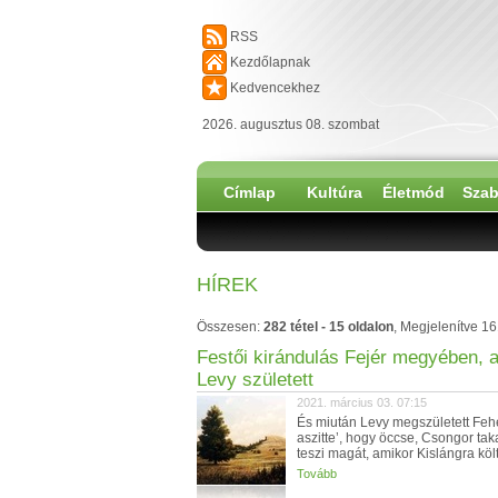
RSS
Kezdőlapnak
Kedvencekhez
2026. augusztus 08. szombat
Címlap
Kultúra
Életmód
Szab
HÍREK
Összesen:
282 tétel - 15 oldalon
, Megjelenítve 1
Festői kirándulás Fejér megyében, a
Levy született
2021. március 03. 07:15
És miután Levy megszületett Fe
aszitte’, hogy öccse, Csongor tak
teszi magát, amikor Kislángra költö
Tovább