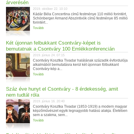
árverésén
2019. október 22. 10:10
Kádár Béla Concertina című festménye 110 millió forintért,
Schönberger Armand Abszintivók című festménye 85 millió
forintért...
Tovább
Két újonnan felbukkant Csontváry-képet is
bemutatnak a Csontváry 100 Emlékkonferencián
2019. június 24. 07:15
Csontváry Kosztka Tivadar halálának századik évfordulója
alkalmából bemutatásra kerül két újonnan fölbukkant
Csontváry-kép a...
Tovább
Száz éve hunyt el Csontváry - 8 érdekesség, amit
nem tudtál róla
2019. június 16. 20:40
Csontváry Kosztka Tivadar (1853-1919) a modern magyar
képzőművészet egyik legnagyobb hatású alakja. Életében
sem a szakma, sem...
Tovább