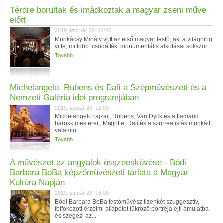
Térdre borultak és imádkoztak a magyar zseni műve
előtt
2019. február 20. 12:00
Munkácsy Mihály volt az első magyar festő, aki a világhírig
vitte, mi több: csodálták, monumentális alkotásai sokszor...
Tovább
Michelangelo, Rubens és Dalí a Szépművészeti és a
Nemzeti Galéria idei programjában
2019. január 26. 12:00
Michelangelo rajzait; Rubens, Van Dyck és a flamand
barokk mestereit; Magritte, Dalí és a szürrealisták munkáit,
valamint...
Tovább
A művészet az angyalok összeesküvése - Bódi
Barbara BoBa képzőművészeti tárlata a Magyar
Kultúra Napján
2019. január 23. 16:00
Bódi Barbara BoBa festőművész tizenkét szuggesztív,
felfokozott érzelmi állapotot tükröző portréja ejti ámulatba
és szegezi az...