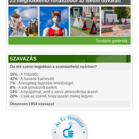
25 meghökkentő ruhaszobor az Iseum udvarán
További galériák
SZAVAZÁS
Ön mit szeret legjobban a szombathelyi nyárban?
10%
- A Tófürdőt.
42%
- A Savaria Karnevált.
7%
- A rengeteg fagyizási lehetőséget.
8%
- A sok gondozott parkot.
14%
- A nyugalmat, amit a város atmoszférája áraszt.
20%
- Csak az számít, hogy igazán meleg legyen.
Összesen 1954 szavazat