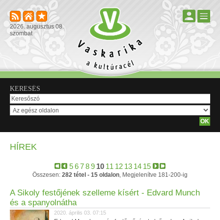
2026. augusztus 08.
szombat
KERESÉS
HÍREK
5
6
7
8
9
10
11
12
13
14
15
Összesen:
282 tétel - 15 oldalon
, Megjelenítve 181-200-ig
A Sikoly festőjének szelleme kísért - Edvard Munch
és a spanyolnátha
2020. április 03. 07:15