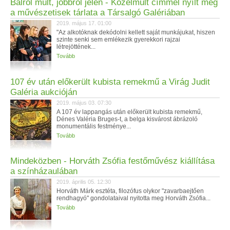
Balról múlt, jobbról jelen - Közelmúlt címmel nyílt meg
a művészetisek tárlata a Társalgó Galériában
2019. május 17. 01:00
"Az alkotóknak dekódolni kellett saját munkájukat, hiszen
szinte senki sem emlékezik gyerekkori rajzai
létrejöttének...
Tovább
107 év után előkerült kubista remekmű a Virág Judit
Galéria aukcióján
2019. május 03. 07:30
A 107 év lappangás után előkerült kubista remekmű,
Dénes Valéria Bruges-t, a belga kisvárost ábrázoló
monumentális festménye...
Tovább
Mindeközben - Horváth Zsófia festőművész kiállítása
a színházaulában
2019. április 05. 12:30
Horváth Márk esztéta, filozófus olykor "zavarbaejtően
rendhagyó" gondolataival nyitotta meg Horváth Zsófia...
Tovább