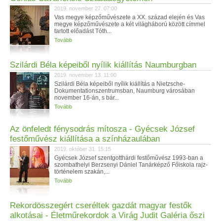
2019. november 27. 07:00
Vas megye képzőművészete a XX. század elején és Vas
megye képzőművészete a két világháború között címmel
tartott előadást Tóth...
Tovább
Szilárdi Béla képeiből nyílik kiállítás Naumburgban
2019. november 13. 11:00
Szilárdi Béla képeiből nyílik kiállítás a Nietzsche-
Dokumentationszentrumsban, Naumburg városában
november 16-án, s bár...
Tovább
Az önfeledt fénysodrás mítosza - Gyécsek József
festőművész kiállítása a színházaulában
2019. október 31. 15:15
Gyécsek József szentgotthárdi festőművész 1993-ban a
szombathelyi Berzsenyi Dániel Tanárképző Főiskola rajz-
történelem szakán,...
Tovább
Rekordösszegért cseréltek gazdát magyar festők
alkotásai - Életműrekordok a Virág Judit Galéria őszi