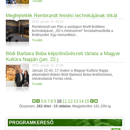
Tovább
Megfejtették Rembrandt festési technikájának titkát
2019. január 16. 00:10
Rembrandt van Rijn a vastagon felvitt festékes
technikájával, „3D-s módszerrel” forradalmasította a
festészetet. Egy nemzetközi...
Tovább
Bódi Barbara Boba képzőművészeti tárlata a Magyar
Kultúra Napján (jan. 22.)
2019. január 15. 15:30
Január 22-én, 17 órakor a Magyar Kultúra Napja
alkalmából Bükön Bódi Barbara Boba festőművész,
művésztanár Forrás című...
Tovább
5
6
7
8
9
10
11
12
13
14
15
Összesen:
282 tétel - 15 oldalon
, Megjelenítve 181-200-ig
PROGRAMKERESŐ