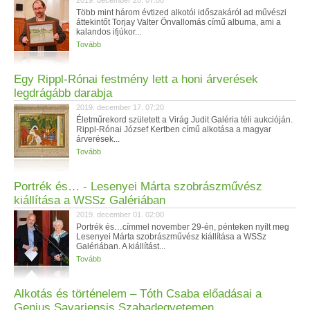
2019. december 20. 07:00
Több mint három évtized alkotói időszakáról ad művészi
áttekintőt Torjay Valter Önvallomás című albuma, ami a
kalandos ifjúkor...
Tovább
Egy Rippl-Rónai festmény lett a honi árverések
legdrágább darabja
2019. december 17. 07:20
Életműrekord született a Virág Judit Galéria téli aukcióján.
Rippl-Rónai József Kertben című alkotása a magyar
árverések...
Tovább
Portrék és… - Lesenyei Márta szobrászművész
kiállítása a WSSz Galériában
2019. december 01. 02:00
Portrék és…címmel november 29-én, pénteken nyílt meg
Lesenyei Márta szobrászművész kiállítása a WSSz
Galériában. A kiállítást...
Tovább
Alkotás és történelem – Tóth Csaba előadásai a
Genius Savariensis Szabadegyetemen