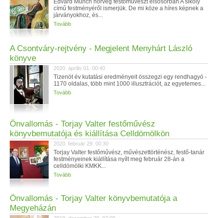
Edvard Munch norvég festőművészt elsősorban A sikoly
című festményéről ismerjük. De mi köze a híres képnek a
járványokhoz, és...
Tovább
A Csontváry-rejtvény - Megjelent Menyhárt László
könyve
2020. április 01. 00:40
Tizenöt év kutatási eredményeit összegzi egy rendhagyó -
1170 oldalas, több mint 1000 illusztrációt, az egyetemes...
Tovább
Önvallomás - Torjay Valter festőművész
könyvbemutatója és kiállítása Celldömölkön
2020. február 29. 00:30
Torjay Valter festőművész, művészettörténész, festő-tanár
festményeinek kiállítása nyílt meg február 28-án a
celldömölki KMKK...
Tovább
Önvallomás - Torjay Valter könyvbemutatója a
Megyeházán