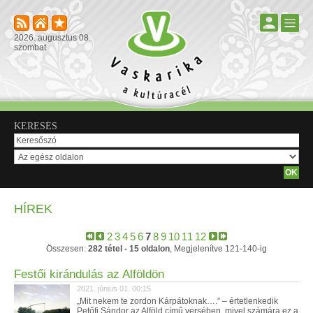
2026. augusztus 08.
szombat
KERESÉS
HÍREK
2
3
4
5
6
7
8
9
10
11
12
Összesen:
282 tétel - 15 oldalon
, Megjelenítve 121-140-ig
Festői kirándulás az Alföldön
2021. június 01. 00:15
„Mit nekem te zordon Kárpátoknak….” – értetlenkedik
Petőfi Sándor az Alföld című versében, mivel számára ez a