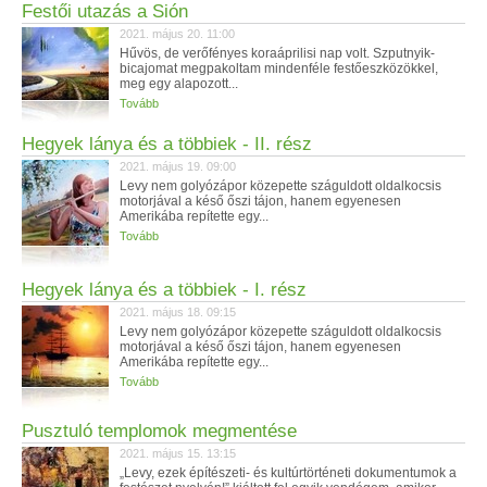
Festői utazás a Sión
2021. május 20. 11:00
Hűvös, de verőfényes koraáprilisi nap volt. Szputnyik-
bicajomat megpakoltam mindenféle festőeszközökkel,
meg egy alapozott...
Tovább
Hegyek lánya és a többiek - II. rész
2021. május 19. 09:00
Levy nem golyózápor közepette száguldott oldalkocsis
motorjával a késő őszi tájon, hanem egyenesen
Amerikába repítette egy...
Tovább
Hegyek lánya és a többiek - I. rész
2021. május 18. 09:15
Levy nem golyózápor közepette száguldott oldalkocsis
motorjával a késő őszi tájon, hanem egyenesen
Amerikába repítette egy...
Tovább
Pusztuló templomok megmentése
2021. május 15. 13:15
„Levy, ezek építészeti- és kultúrtörténeti dokumentumok a