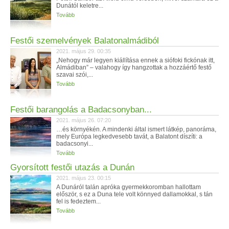
Dunától keletre...
Tovább
Festői szemelvények Balatonalmádiból
2021. május 29. 00:35
„Nehogy már legyen kiállítása ennek a siófoki fickónak itt,
Almádiban” – valahogy így hangzottak a hozzáértő festő
szavai szói,...
Tovább
Festői barangolás a Badacsonyban...
2021. május 26. 07:20
…és környékén. A mindenki által ismert látkép, panoráma,
mely Európa legkedvesebb tavát, a Balatont díszíti: a
badacsonyi...
Tovább
Gyorsított festői utazás a Dunán
2021. május 23. 00:15
A Dunáról talán apróka gyermekkoromban hallottam
először, s ez a Duna tele volt könnyed dallamokkal, s tán
fel is fedeztem...
Tovább