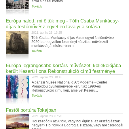
erről a hazai kortárs...
Tovább
Európa halott, mi öltük meg - Tóth Csaba Munkácsy-
díjas festőművész egyetlen tavalyi alkotása
2021. április 23. 13:25
Tóth Csaba Munkácsy-díjas Vas megyei festőművész
2020-ban egyetlen festményt készített, művészeti
munkásságát elsősorban a...
Tovább
Európa legrangosabb kortárs művészeti kollekciójába
került Keserü Ilona Rekonstrukció című festménye
2021. április 23. 10:45
A párizsi Musée National d’Art Moderne - Center
Pompidou gyűjteményébe került az 1990-es
Rekonstrukció című kép, amelyet Keserü...
Tovább
Festői bortúra Tokajban
2021. április 23. 07:20
Hol kezdődik az Alföld, vagy hol érjük el az ország északi
hegyeit? Hol folyik a Bodrog a Tiszába, vagy hol csordogál