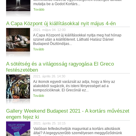
mutatja be a Godot Kortárs...
Tovább
A Capa Központ új kiállításokkal nyit május 4-én
2021. május 04. 12:00
A Capa Központ új kiállításokkal nyitja meg hat hónap
szünet után a kiállítótereit. Látható Halász Dániel
Budapest Ösztöndíjas...
Tovább
A sötétség és a világosság ragyogása El Greco
festészetében
2021. április 26. 14:30
Az ikonok egyedi varázsát az adja, hogy a fény az
alakokból sugárzik, és isteni fényességet ad a
kompozícióknak. El Grecónál ez...
Tovább
Gallery Weekend Budapest 2021 - A kortárs művészet
engem fejez ki
2021. április 25. 10:15
Valóban felfedezhetjük magunkat a kortárs alkotások
által? A legegyszerűbb személyesen meggyőződnünk