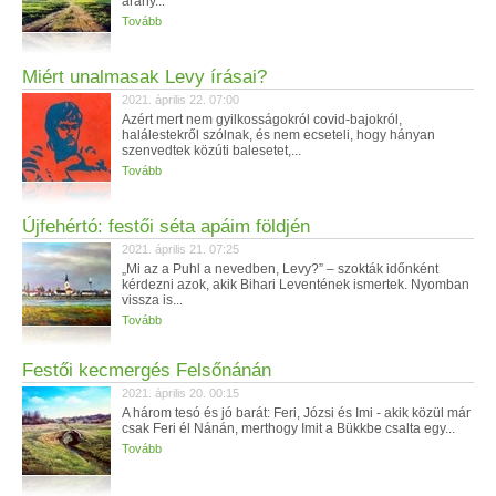
arany...
Tovább
Miért unalmasak Levy írásai?
2021. április 22. 07:00
Azért mert nem gyilkosságokról covid-bajokról,
halálestekről szólnak, és nem ecseteli, hogy hányan
szenvedtek közúti balesetet,...
Tovább
Újfehértó: festői séta apáim földjén
2021. április 21. 07:25
„Mi az a Puhl a nevedben, Levy?” – szokták időnként
kérdezni azok, akik Bihari Leventének ismertek. Nyomban
vissza is...
Tovább
Festői kecmergés Felsőnánán
2021. április 20. 00:15
A három tesó és jó barát: Feri, Józsi és Imi - akik közül már
csak Feri él Nánán, merthogy Imit a Bükkbe csalta egy...
Tovább