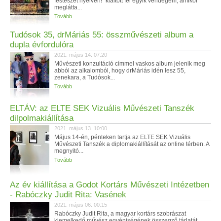
festészet nyelvén!” kiáltott fel egyik vendégem, amikor
meglátta...
Tovább
Tudósok 35, drMáriás 55: összművészeti album a
dupla évfordulóra
2021. május 14. 07:20
Művészeti konzultáció címmel vaskos album jelenik meg
abból az alkalomból, hogy drMáriás idén lesz 55,
zenekara, a Tudósok...
Tovább
ELTÁV: az ELTE SEK Vizuális Művészeti Tanszék
dilpolmakiállítása
2021. május 13. 10:00
Május 14-én, pénteken tartja az ELTE SEK Vizuális
Művészeti Tanszék a diplomakiállítását az online térben. A
megnyitó...
Tovább
Az év kiállítása a Godot Kortárs Művészeti Intézetben
- Rabóczky Judit Rita: Vasének
2021. május 06. 00:15
Rabóczky Judit Rita, a magyar kortárs szobrászat
kiemelkedő művész egyéniségének összegző tárlatát