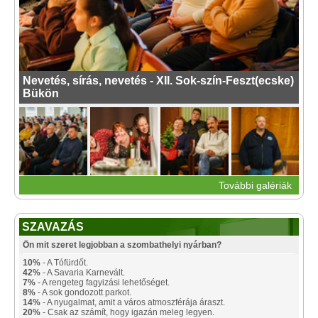
Nevetés, sírás, nevetés - XII. Sok-szín-Feszt(ecske)
Bükön
További galériák
SZAVAZÁS
Ön mit szeret legjobban a szombathelyi nyárban?
10%
- A Tófürdőt.
42%
- A Savaria Karnevált.
7%
- A rengeteg fagyizási lehetőséget.
8%
- A sok gondozott parkot.
14%
- A nyugalmat, amit a város atmoszférája áraszt.
20%
- Csak az számít, hogy igazán meleg legyen.