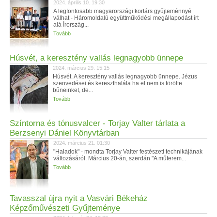
2024. április 10. 19:30
A legfontosabb magyarországi kortárs gyűjteménnyé
válhat - Háromoldalú együttműködési megállapodást írt
alá Írország...
Tovább
Húsvét, a keresztény vallás legnagyobb ünnepe
2024. március 29. 15:15
Húsvét. A keresztény vallás legnagyobb ünnepe. Jézus
szenvedései és kereszthalála ha el nem is törölte
bűneinket, de...
Tovább
Színtorna és tónusvalcer - Torjay Valter tárlata a
Berzsenyi Dániel Könyvtárban
2024. március 21. 01:30
"Haladok" - mondta Torjay Valter festészeti technikájának
változásáról. Március 20-án, szerdán "A műterem...
Tovább
Tavasszal újra nyit a Vasvári Békeház
Képzőművészeti Gyűjteménye