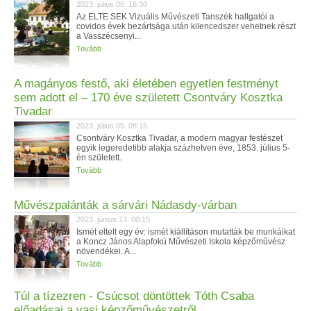
2023. július 06. 16:30
Az ELTE SEK Vizuális Művészeti Tanszék hallgatói a
covidos évek bezártsága után kilencedszer vehetnek részt
a Vasszécsenyi...
Tovább
A magányos festő, aki életében egyetlen festményt
sem adott el – 170 éve született Csontváry Kosztka
Tivadar
2023. július 05. 08:15
Csontváry Kosztka Tivadar, a modern magyar festészet
egyik legeredetibb alakja százhetven éve, 1853. július 5-
én született.
Tovább
Művészpalánták a sárvári Nádasdy-várban
2023. június 13. 00:15
Ismét eltelt egy év: ismét kiállításon mutatták be munkáikat
a Koncz János Alapfokú Művészeti Iskola képzőművész
növendékei. A...
Tovább
Túl a tízezren - Csúcsot döntöttek Tóth Csaba
előadásai a vasi képzőművészetről