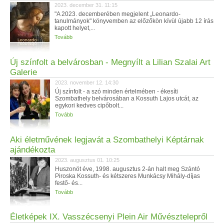
2023. december 31. 11:15
"A 2023. decemberében megjelent „Leonardo-
tanulmányok" könyvemben az előzőkön kívül újabb 12 írás
kapott helyet,...
Tovább
Új színfolt a belvárosban - Megnyílt a Lilian Szalai Art
Galerie
2023. november 12. 14:30
Új színfolt - a szó minden értelmében - ékesíti
Szombathely belvárosában a Kossuth Lajos utcát, az
egykori kedves cipőbolt...
Tovább
Aki életművének legjavát a Szombathelyi Képtárnak
ajándékozta
2023. augusztus 01. 10:25
Huszonöt éve, 1998. augusztus 2-án halt meg Szántó
Piroska Kossuth- és kétszeres Munkácsy Mihály-díjas
festő- és...
Tovább
Életképek IX. Vasszécsenyi Plein Air Művésztelepről