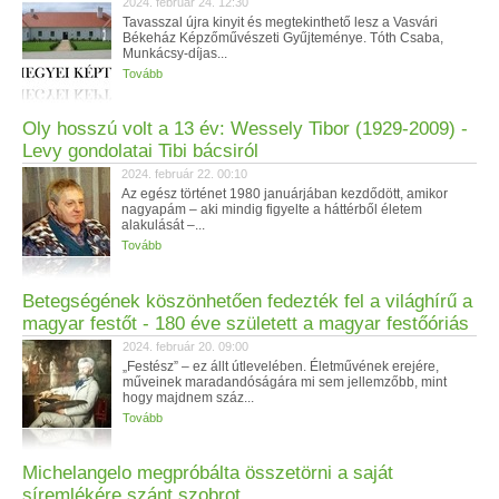
2024. február 24. 12:30
Tavasszal újra kinyit és megtekinthető lesz a Vasvári
Békeház Képzőművészeti Gyűjteménye. Tóth Csaba,
Munkácsy-díjas...
Tovább
Oly hosszú volt a 13 év: Wessely Tibor (1929-2009) -
Levy gondolatai Tibi bácsiról
2024. február 22. 00:10
Az egész történet 1980 januárjában kezdődött, amikor
nagyapám – aki mindig figyelte a háttérből életem
alakulását –...
Tovább
Betegségének köszönhetően fedezték fel a világhírű a
magyar festőt - 180 éve született a magyar festőóriás
2024. február 20. 09:00
„Festész” – ez állt útlevelében. Életművének erejére,
műveinek maradandóságára mi sem jellemzőbb, mint
hogy majdnem száz...
Tovább
Michelangelo megpróbálta összetörni a saját
síremlékére szánt szobrot