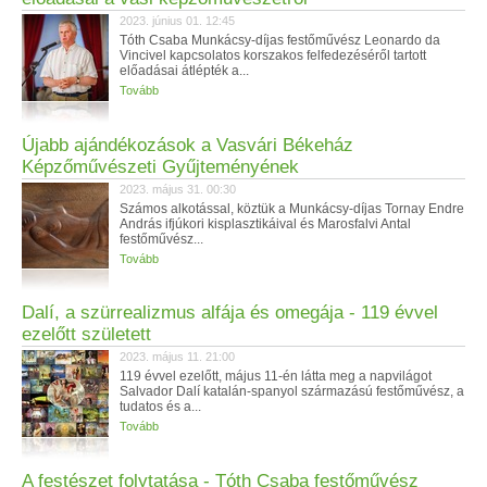
2023. június 01. 12:45
Tóth Csaba Munkácsy-díjas festőművész Leonardo da
Vincivel kapcsolatos korszakos felfedezéséről tartott
előadásai átlépték a...
Tovább
Újabb ajándékozások a Vasvári Békeház
Képzőművészeti Gyűjteményének
2023. május 31. 00:30
Számos alkotással, köztük a Munkácsy-díjas Tornay Endre
András ifjúkori kisplasztikáival és Marosfalvi Antal
festőművész...
Tovább
Dalí, a szürrealizmus alfája és omegája - 119 évvel
ezelőtt született
2023. május 11. 21:00
119 évvel ezelőtt, május 11-én látta meg a napvilágot
Salvador Dalí katalán-spanyol származású festőművész, a
tudatos és a...
Tovább
A festészet folytatása - Tóth Csaba festőművész