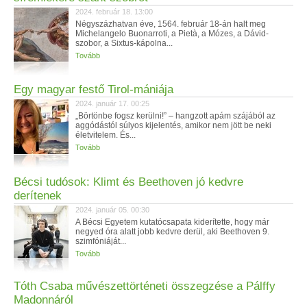
2024. február 18. 13:00
Négyszázhatvan éve, 1564. február 18-án halt meg
Michelangelo Buonarroti, a Pietà, a Mózes, a Dávid-
szobor, a Sixtus-kápolna...
Tovább
Egy magyar festő Tirol-mániája
2024. január 17. 00:25
„Börtönbe fogsz kerülni!” – hangzott apám szájából az
aggódástól súlyos kijelentés, amikor nem jött be neki
életvitelem. És...
Tovább
Bécsi tudósok: Klimt és Beethoven jó kedvre
derítenek
2024. január 05. 00:30
A Bécsi Egyetem kutatócsapata kiderítette, hogy már
negyed óra alatt jobb kedvre derül, aki Beethoven 9.
szimfóniáját...
Tovább
Tóth Csaba művészettörténeti összegzése a Pálffy
Madonnáról