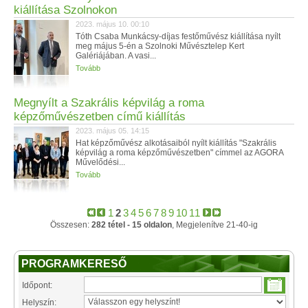
kiállítása Szolnokon
2023. május 10. 00:10
Tóth Csaba Munkácsy-díjas festőművész kiállítása nyílt
meg május 5-én a Szolnoki Művésztelep Kert
Galériájában. A vasi...
Tovább
Megnyílt a Szakrális képvilág a roma
képzőművészetben című kiállítás
2023. május 05. 14:15
Hat képzőművész alkotásaiból nyílt kiállítás "Szakrális
képvilág a roma képzőművészetben" címmel az AGORA
Művelődési...
Tovább
1
2
3
4
5
6
7
8
9
10
11
Összesen:
282 tétel - 15 oldalon
, Megjelenítve 21-40-ig
PROGRAMKERESŐ
Időpont:
Helyszín: