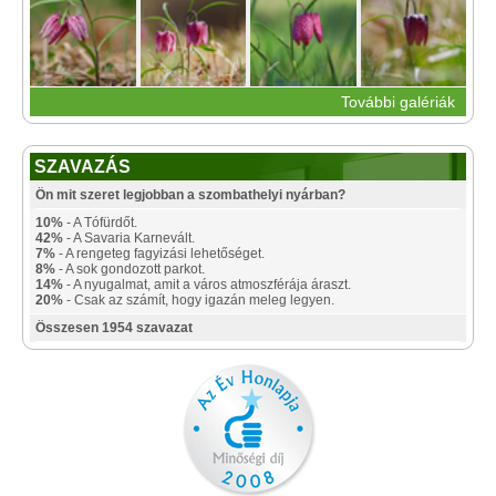
További galériák
SZAVAZÁS
Ön mit szeret legjobban a szombathelyi nyárban?
10%
- A Tófürdőt.
42%
- A Savaria Karnevált.
7%
- A rengeteg fagyizási lehetőséget.
8%
- A sok gondozott parkot.
14%
- A nyugalmat, amit a város atmoszférája áraszt.
20%
- Csak az számít, hogy igazán meleg legyen.
Összesen 1954 szavazat