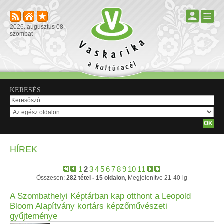
2026. augusztus 08.
szombat
KERESÉS
HÍREK
1
2
3
4
5
6
7
8
9
10
11
Összesen:
282 tétel - 15 oldalon
, Megjelenítve 21-40-ig
A Szombathelyi Képtárban kap otthont a Leopold
Bloom Alapítvány kortárs képzőművészeti
gyűjteménye