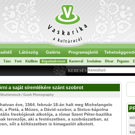
adidő
Látószög
Galéria
Programajánló
Tehetséggond
Tánc
Fotó
Kiállítás
Képzőművészet
Karnevál
Irodalom
Divat
Pegazus
E
KERESÉS
ni a saját síremlékére szánt szobrot
: Shutterstock / Gush Photography
atvan éve, 1564. február 18-án halt meg Michelangelo
P
i, a Pietà, a Mózes, a Dávid-szobor, a Sixtus-kápolna
lis freskójának alkotója, a római Szent Péter-bazilika
Idő
ak tervezője, aki a festészetben, a szobrászatban, az
ben, sőt a költészetben is kimagaslót alkotott.
Hel
Kat