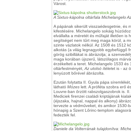
Várost.
A Sixtus-kápolna oltárfala Michelangelo Az
A pápának sikerült visszaédesgetnie, és m
kifestésére. Michelangelo sokáig húzódo
elvállalta a méretét és műfaját illetően i
segítséget nem tűrt meg maga körül, a m
szinte vázlatok nélkül. Az 1508 és 1512 
alkotás (a világ legnagyobb egybefüggő fre
görög szibillákat is ábrázolja; a szenvedél
maga korában újszerű, látszólagos márván
érzékelteti a teret. Michelangelo 1533 é
oltárfestményét,
Az utolsó ítélet
et is - az
lenyúzott bőrével ábrázolta.
Ezután folytatta II. Gyula pápa síremléké
látható
Mózes
lett. A próféta szobra erő 
Louvre-ban őrzött rabszolgaszobrok is. I
Mediciek firenzei családi kriptájának kial
(éjszaka, hajnal, nappal és alkony) ábrázo
tervezte a védműveket, és amikor 1530-ba
hónapig a Szent Lőrinc-templom alagsoráb
fedezték fel.
Daniele da Volterrának tulajdonítva: Miche