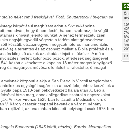
S
Ön 
 utolsó ítélet című freskójával. Fotó: Shutterstock / byggarn.se
ny
10
integy kárpótlásul megbízást adott a Sixtus-kápolna
42
zott, mondván, hogy ő nem festő, hanem szobrász, de végül
7%
s hatalmas kihívást jelentő munkát. A nehéz természetű zseni
8%
unka nagyját egyedül végezte a födém alatt görnyedezve,
14
között készült, ötszáznegyven négyzetméteres monumentális
ára
skója) a teremtés és az özönvíz mellett a Biblia prófétáit és a
20
yes és kifejező alakok az alkotás kínjait is tükrözik. A mű a
Ös
ydíszítés mellett különböző pózok, átfedések segítségével
s 1541 között elkészítette a kápolna 13 méter magas lenyűgöző
 öreg és magányos művész ellenfeleit is ráfestette, önmagát
t, amelynek központi alakja a San Pietro in Vincoli templomban
és intellektus egységét sugározza a néző felé, ehhez készültek a
I. Gyula pápa 1513-ban bekövetkezett halála után X. Leó a
akításával bízta meg, ennek allegorikus szobrai a napszakokat
lják. Amikor Firenze 1528-ban fellázadt a Mediciek ellen, ő
n V. Károly császár csapatai bevették a várost, néhány
an rejtőzött; az unalmában kifestett helyiséget csak 1975-ben
langelo Buonarroti (1545 körül, részlet). Forrás: Metropolitan