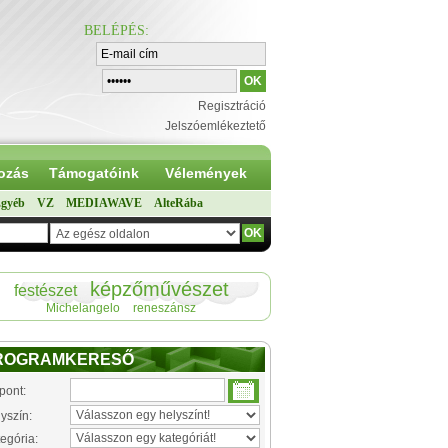
BELÉPÉS
:
Regisztráció
Jelszóemlékeztető
ozás
Támogatóink
Vélemények
gyéb
VZ
MEDIAWAVE
AlteRába
képzőművészet
festészet
Michelangelo
reneszánsz
ROGRAMKERESŐ
pont:
yszín:
egória: