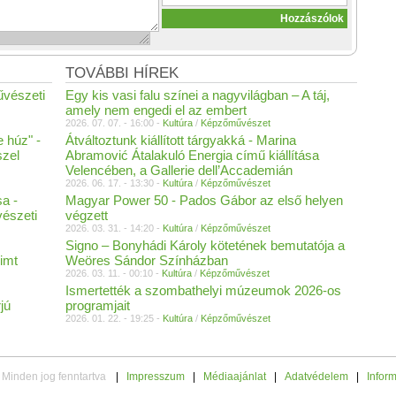
TOVÁBBI HÍREK
űvészeti
Egy kis vasi falu színei a nagyvilágban – A táj,
amely nem engedi el az embert
2026. 07. 07. - 16:00 -
Kultúra
/
Képzőművészet
e húz" -
Átváltoztunk kiállított tárgyakká - Marina
szel
Abramović Átalakuló Energia című kiállítása
Velencében, a Gallerie dell’Accademián
2026. 06. 17. - 13:30 -
Kultúra
/
Képzőművészet
a -
Magyar Power 50 - Pados Gábor az első helyen
vészeti
végzett
2026. 03. 31. - 14:20 -
Kultúra
/
Képzőművészet
Signo – Bonyhádi Károly kötetének bemutatója a
imt
Weöres Sándor Színházban
2026. 03. 11. - 00:10 -
Kultúra
/
Képzőművészet
Ismertették a szombathelyi múzeumok 2026-os
jú
programjait
2026. 01. 22. - 19:25 -
Kultúra
/
Képzőművészet
 Minden jog fenntartva
|
Impresszum
|
Médiaajánlat
|
Adatvédelem
|
Infor