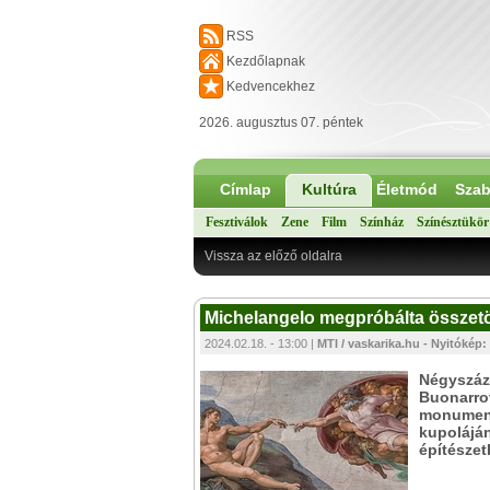
RSS
Kezdőlapnak
Kedvencekhez
2026. augusztus 07. péntek
Címlap
Kultúra
Életmód
Szab
Fesztiválok
Zene
Film
Színház
Színésztükör
Vissza az előző oldalra
Michelangelo megpróbálta összetör
2024.02.18. - 13:00 |
MTI / vaskarika.hu - Nyitókép
Négyszázh
Buonarrot
monumentá
kupoláján
építészet