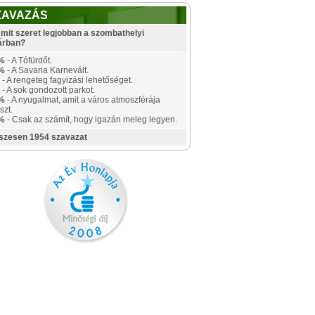
ZAVAZÁS
mit szeret legjobban a szombathelyi
árban?
%
- A Tófürdőt.
%
- A Savaria Karnevált.
- A rengeteg fagyizási lehetőséget.
- A sok gondozott parkot.
%
- A nyugalmat, amit a város atmoszférája
szt.
%
- Csak az számít, hogy igazán meleg legyen.
szesen 1954 szavazat