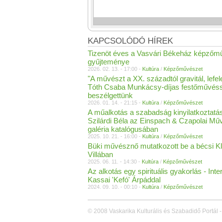
KAPCSOLÓDÓ HÍREK
Tizenöt éves a Vasvári Békeház képzőm
gyűjteménye
2026. 02. 13. - 17:00 -
Kultúra
/
Képzőművészet
"A művészt a XX. századtól gravitál, lefel
Tóth Csaba Munkácsy-díjas festőművés
beszélgettünk
2026. 01. 14. - 21:15 -
Kultúra
/
Képzőművészet
A műalkotás a szabadság kinyilatkoztatás
Szilárdi Béla az Einspach & Czapolai Mű
galéria katalógusában
2025. 10. 21. - 16:00 -
Kultúra
/
Képzőművészet
Büki művésznő mutatkozott be a bécsi Kl
Villában
2025. 06. 11. - 14:30 -
Kultúra
/
Képzőművészet
Az alkotás egy spirituális gyakorlás - Inter
Kassai 'Kefó' Árpáddal
2024. 09. 10. - 00:10 -
Kultúra
/
Képzőművészet
© 2008 Vaskarika Kulturális és Szabadidő Portál -