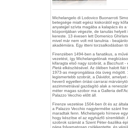
Michelangelo di Lodovico Buonarroti Simo
betegsége miatt egész kiskorától egy kőf
anyatejjel szívta magába a kalapács és a vé
központjában végezte, de tanulás helyett
kereste. 13 évesen lett Domenico Ghirlan
mivel már nem volt mit tanulnia - beaján
akadémiára. Egy itteni torzsalkodásban tör
Firenzében 1494-ben a fanatikus, a művés
vezetést, így Michelangelónak megbízások
kifaragta első nagy szobrát, a
Bacchus
t 
Piet
à
elkészítésével. Az ölében halott fi
1973-as megrongálása óta üveg mögött. 1
legismertebb szobrát, a
Dávid
ot, amelyet 
heverő egyetlen óriási carrarai márványtö
aszimmetriával gazdagító alak a reneszá
méter magas szobor ma a Galleria dell'Ac
Palazzo Vecchio előtt áll.
Firenze vezetése 1504-ben őt és az által
a Palazzo Vecchio nagytermébe szánt fres
maradtak fenn. Michelangelo hírneve egyr
hogy készítse el az egyházfő síremlékét.
szobrok számát a Szent Péter-bazilika ép
pápa folyamatosan csökkentette, és végül