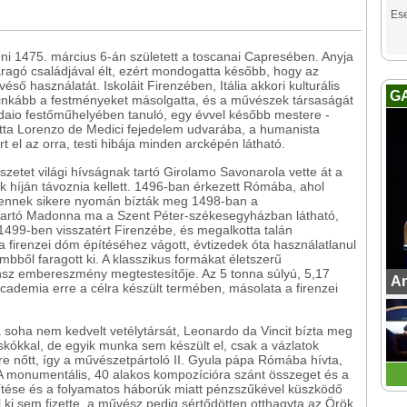
Es
ni 1475. március 6-án született a toscanai Capresében. Anyja
aragó családjával élt, ezért mondogatta később, hogy az
ső használatát. Iskoláit Firenzében, Itália akkori kulturális
G
 inkább a festményeket másolgatta, és a művészek társaságát
daio festőműhelyében tanuló, egy évvel később mestere -
lotta Lorenzo de Medici fejedelem udvarába, a humanista
t el az orra, testi hibája minden arcképén látható.
zetet világi hívságnak tartó Girolamo Savonarola vette át a
 híján távoznia kellett. 1496-ban érkezett Rómába, ahol
- ennek sikere nyomán bízták meg 1498-ban a
át tartó Madonna ma a Szent Péter-székesegyházban látható,
499-ben visszatért Firenzébe, és megalkotta talán
a firenzei dóm építéséhez vágott, évtizedek óta használatlanul
mbből faragott ki. A klasszikus formákat életszerű
nsz embereszmény megtestesítője. Az 5 tonna súlyú, 5,17
An
cademia erre a célra készült termében, másolata a firenzei
a soha nem kedvelt vetélytársát, Leonardo da Vincit bízta meg
kókkal, de egyik munka sem készült el, csak a vázlatok
e nőtt, így a művészetpártoló II. Gyula pápa Rómába hívta,
 A monumentális, 40 alakos kompozícióra szánt összeget és a
ítése és a folyamatos háborúk miatt pénzszűkével küszködő
 ki sem fizette, a művész pedig sértődötten otthagyta az Örök