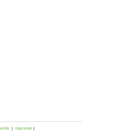
mációk
|
Kapcsolat
|