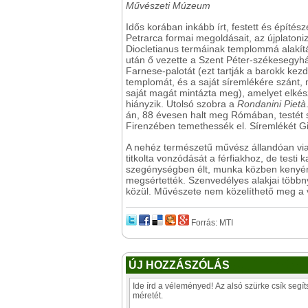
Művészeti Múzeum
Idős korában inkább írt, festett és építésze
Petrarca formai megoldásait, az újplatonizm
Diocletianus termáinak templommá alakítás
után ő vezette a Szent Péter-székesegyhá
Farnese-palotát (ezt tartják a barokk kezd
templomát, és a saját síremlékére szánt
saját magát mintázta meg), amelyet elkész
hiányzik. Utolsó szobra a
Rondanini Piet
à
án, 88 évesen halt meg Rómában, testét s
Firenzében temethessék el. Síremlékét Gio
A nehéz természetű művész állandóan vias
titkolta vonzódását a férfiakhoz, de testi
szegénységben élt, munka közben kenyérrel
megsértették. Szenvedélyes alakjai többnyi
közül. Művészete nem közelíthető meg a
Forrás: MTI
ÚJ HOZZÁSZÓLÁS