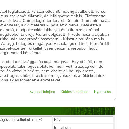
ttel foglalkozott. 75 szonettet, 95 madrigált alkotott, versei
us szellemét tükrözik, de lelki gyötrelmeit is. Elkészítette
a, illetve a Campidoglio tér terveit. Donato Bramante halála
z építését, a 42 méteres kupola az ő műve. Befejezte a
etének), a pápai család lakhelyét és a firenzeiek római
, megdöbbentő erejű
Piet
à
n dolgozott (Nikodémusz alakjában
ülte után megpróbált összetörni - Krisztus bal lába ma is
. Az agg, beteg és magányos Michelangelo 1564. február 18-
zabályszerűen ki kellett csempészni a városból, hogy
rgio Vasari készítette.
kodott a külvilággal és saját magával. Egyedül élt, nem
 kapcsolata talán egész életében nem volt. Gazdag volt, de
 és vízzel is beérte, nem viselte el, ha úgy érezte,
re tragikus hősök, akik kitörni igyekeznek a földi korlátok
 vonalak és tömegek elemzésével.
Az oldal tetejére
Küldés e-mailben
Nyomtatás