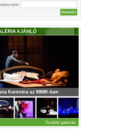
emény neve:
ALÉRIA AJÁNLÓ
na Karenina az MMIK-ban
További galériák