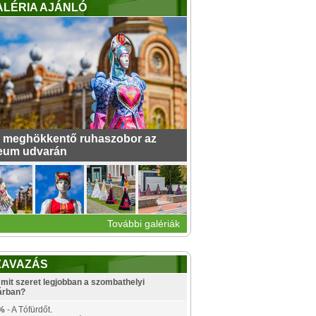
ALÉRIA AJÁNLÓ
 meghökkentő ruhaszobor az
eum udvarán
További galériák
ZAVAZÁS
mit szeret legjobban a szombathelyi
árban?
%
- A Tófürdőt.