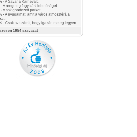
%
- A Savaria Karnevált.
- A rengeteg fagyizási lehetőséget.
- A sok gondozott parkot.
%
- A nyugalmat, amit a város atmoszférája
szt.
%
- Csak az számít, hogy igazán meleg legyen.
szesen 1954 szavazat