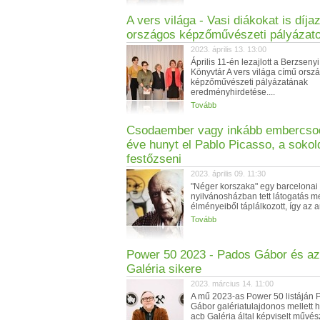
A vers világa - Vasi diákokat is díja
országos képzőművészeti pályázat
2023. április 13. 13:00
Április 11-én lezajlott a Berzseny
Könyvtár A vers világa című orsz
képzőművészeti pályázatának
eredményhirdetése....
Tovább
Csodaember vagy inkább embercsod
éve hunyt el Pablo Picasso, a sokol
festőzseni
2023. április 09. 11:30
"Néger korszaka" egy barcelonai
nyilvánosházban tett látogatás 
élményeiből táplálkozott, így az an
Tovább
Power 50 2023 - Pados Gábor és az
Galéria sikere
2023. március 14. 11:00
A mű 2023-as Power 50 listáján 
Gábor galériatulajdonos mellett 
acb Galéria által képviselt művész