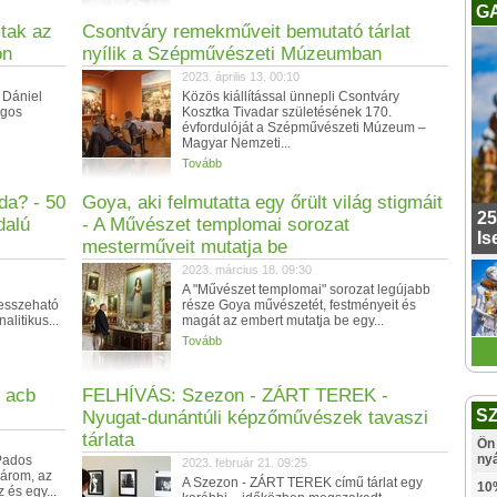
G
ztak az
Csontváry remekműveit bemutató tárlat
on
nyílik a Szépművészeti Múzeumban
2023. április 13. 00:10
i Dániel
Közös kiállítással ünnepli Csontváry
ágos
Kosztka Tivadar születésének 170.
évfordulóját a Szépművészeti Múzeum –
Magyar Nemzeti...
Tovább
a? - 50
Goya, aki felmutatta egy őrült világ stigmáit
25
dalú
- A Művészet templomai sorozat
Is
mesterműveit mutatja be
2023. március 18. 09:30
A "Művészet templomai" sorozat legújabb
messzeható
része Goya művészetét, festményeit és
alitikus...
magát az embert mutatja be egy...
Tovább
 acb
FELHÍVÁS: Szezon - ZÁRT TEREK -
S
Nyugat-dunántúli képzőművészek tavaszi
tárlata
Ön 
ny
Pados
2023. február 21. 09:25
három, az
A Szezon - ZÁRT TEREK című tárlat egy
10
 és egy...