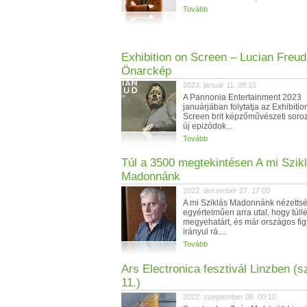
Tovább
Exhibition on Screen – Lucian Freud
Önarckép
2023. január 11. 09:15
A Pannonia Entertainment 2023
januárjában folytatja az Exhibitio
Screen brit képzőművészeti soroz
új epizódok...
Tovább
Túl a 3500 megtekintésen A mi Szik
Madonnánk
2022. december 27. 17:00
A mi Sziklás Madonnánk nézetts
egyértelműen arra utal, hogy túll
megyehatárt, és már országos fi
irányul rá....
Tovább
Ars Electronica fesztivál Linzben (s
11.)
2022. szeptember 08. 00:10