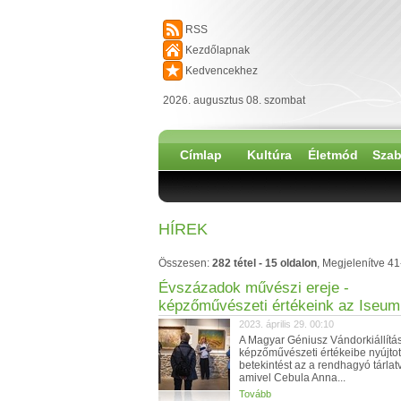
RSS
Kezdőlapnak
Kedvencekhez
2026. augusztus 08. szombat
Címlap
Kultúra
Életmód
Szab
HÍREK
Összesen:
282 tétel - 15 oldalon
, Megjelenítve 41
Évszázadok művészi ereje -
képzőművészeti értékeink az Iseu
2023. április 29. 00:10
A Magyar Géniusz Vándorkiállítá
képzőművészeti értékeibe nyújtot
betekintést az a rendhagyó tárlat
amivel Cebula Anna...
Tovább