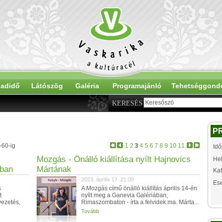
adidő
Látószög
Galéria
Programajánló
Tehetséggond
KERESÉS
P
-60-ig
1
2
3
4
5
6
7
8
9
10
11
Idő
Mozgás - Önálló kiállítása nyílt Hajnovics
Hel
mban
Mártának
Kat
2023. április 17. 21:00
Es
s
A Mozgás című önálló kiállítás április 14-én
t
nyílt meg a Ganevia Galériában,
vezetés,
Rimaszombaton - írta a felvidek.ma. Márta...
Tovább