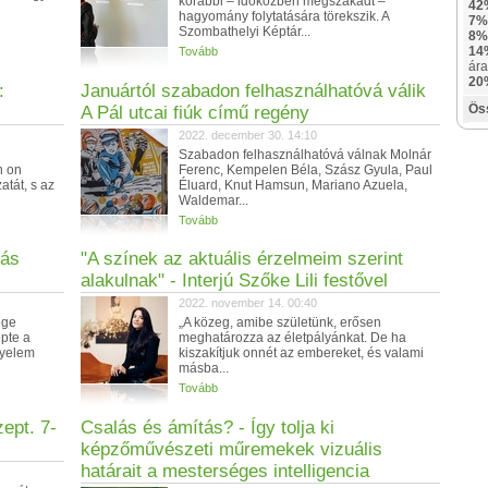
korábbi – időközben megszakadt –
42
hagyomány folytatására törekszik. A
7%
Szombathelyi Képtár...
8%
14
Tovább
ára
20
:
Januártól szabadon felhasználhatóvá válik
Ös
A Pál utcai fiúk című regény
2022. december 30. 14:10
Szabadon felhasználhatóvá válnak Molnár
n on
Ferenc, Kempelen Béla, Szász Gyula, Paul
atát, s az
Éluard, Knut Hamsun, Mariano Azuela,
Waldemar...
Tovább
lás
"A színek az aktuális érzelmeim szerint
alakulnak" - Interjú Szőke Lili festővel
2022. november 14. 00:40
ége
„A közeg, amibe születünk, erősen
épte a
meghatározza az életpályánkat. De ha
gyelem
kiszakítjuk onnét az embereket, és valami
másba...
Tovább
zept. 7-
Csalás és ámítás? - Így tolja ki
képzőművészeti műremekek vizuális
határait a mesterséges intelligencia