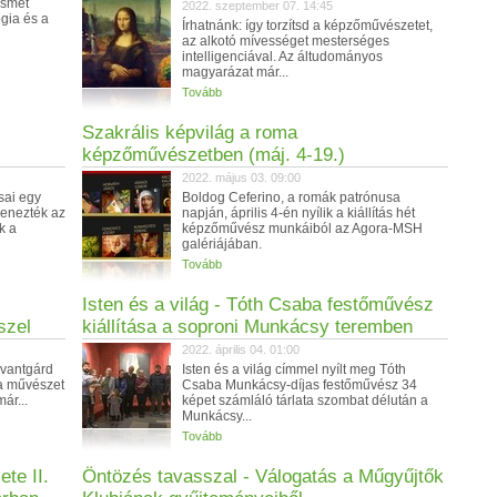
ismét
2022. szeptember 07. 14:45
ógia és a
Írhatnánk: így torzítsd a képzőművészetet,
az alkotó mívességet mesterséges
intelligenciával. Az áltudományos
magyarázat már...
Tovább
Szakrális képvilág a roma
képzőművészetben (máj. 4-19.)
2022. május 03. 09:00
sai egy
Boldog Ceferino, a romák patrónusa
genezték az
napján, április 4-én nyílik a kiállítás hét
k a
képzőművész munkáiból az Agora-MSH
galériájában.
Tovább
Isten és a világ - Tóth Csaba festőművész
szel
kiállítása a soproni Munkácsy teremben
2022. április 04. 01:00
avantgárd
Isten és a világ címmel nyílt meg Tóth
 a művészet
Csaba Munkácsy-díjas festőművész 34
ár...
képet számláló tárlata szombat délután a
Munkácsy...
Tovább
te II.
Öntözés tavasszal - Válogatás a Műgyűjtők