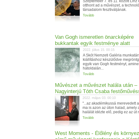
Szeptember 7. és 11. között Linz 
otthont ad a művészet, a technol
társadalom fesztiváljának.
Tovább
Van Gogh ismeretlen önarcképére
bukkantak egyik festménye alatt
2022. július 15. 00:15
A Skót Nemzeti Galéria munkatár
kiállításhoz készülődve megrönt
egyik van Gogh festményt, amine
hátoldalán...
Tovább
Művészet a művészet halála után –
Nagyinterjú Tóth Csaba festőművés
2022. május 03. 00:10
"...az akadémikussá merevedett 
ma is azon az úton halad, amely
halálát idézte elő, pedig ez az út m
Tovább
West Moments - Élőlény és környeze