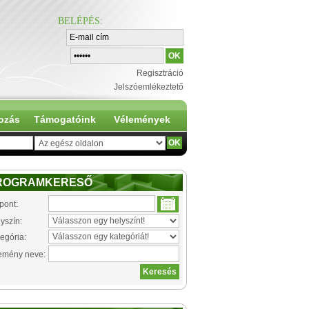
BELÉPÉS
:
Regisztráció
Jelszóemlékeztető
ozás
Támogatóink
Vélemények
ROGRAMKERESŐ
pont:
yszín:
egória:
emény neve: