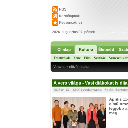
RSS
Kezdőlapnak
Kedvencekhez
2026. augusztus 07. péntek
Címlap
Kultúra
Életmód
Szab
Fesztiválok
Zene
Film
Színház
Színésztükör
Vissza az előző oldalra
A vers világa - Vasi diákokat is d
2023.04.13. - 13:00 |
vaskarika.hu - Fotók: Berzsen
Április 11
című ors
legjobb a
meg.