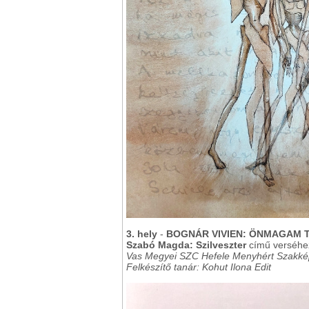
3. hely
-
BOGNÁR VIVIEN: ÖNMAGAM 
Szabó Magda: Szilveszter
című verséhez 
Vas Megyei SZC Hefele Menyhért Szakkép
Felkészítő tanár: Kohut Ilona Edit