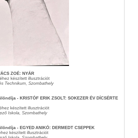
ÁCS ZOÉ: NYÁR
hez készített illusztrációt
és Technikum, Szombathely
különdíja - KRISTÓF ERIK ZSOLT: SOKEZER ÉV DÍCSÉRTE
ez készített illusztrációt
ző Iskola, Szombathely
 különdíja - EGYED ANIKÓ: DERMEDT CSEPPEK
ez készített illusztrációt
ző Iskola, Szombathely