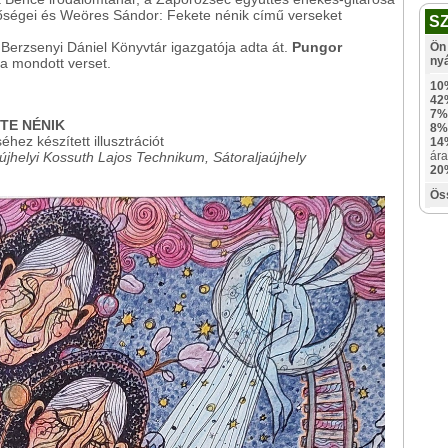
őségei és Weöres Sándor: Fekete nénik című verseket
S
a Berzsenyi Dániel Könyvtár igazgatója adta át.
Pungor
Ön 
ny
a mondott verset.
10
42
7%
TE NÉNIK
8%
hez készített illusztrációt
14
jhelyi Kossuth Lajos Technikum, Sátoraljaújhely
ára
20
Ös