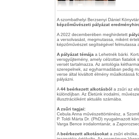
A szombathelyi Berzsenyi Dániel Könyvtá
képzőművészeti pályázat eredményhir
A 2022 decemberében meghirdetett
pályá
a versolvasást, megmutassa, miként értelme
képzőművészet segítségével felmutassa a
A pályázat témája
a Lehetnék bárki. Kort
versgyűjtemény, amely célzottan fiatalok
versét tartalmazza. Az antológia kétharm
szerepelnek, az egyharmadában pedig már 
verse által kiváltott élmény műalkotássá f
pályázni.
A
44 beérkezett alkotásból
a zsűri az el
különdíjban. Az Életünk irodalmi, művészet
illusztrációként aktuális számába.
A zsűri tagjai:
Cebula Anna művészettörténész, a Szomba
P. Toldi Márta Dr. (PhD) nyugalmazott kön
Varga Bence irodalomtanár, a Zaporozsec
A
beérkezett alkotásokat
a zsűri elnöke
igazgatója értékelte. Az eseményen Varg