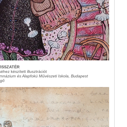
VISSZATÉR
éhez készített illusztrációt
Gimnázium és Alapfokú Művészeti Iskola, Budapest
rgő