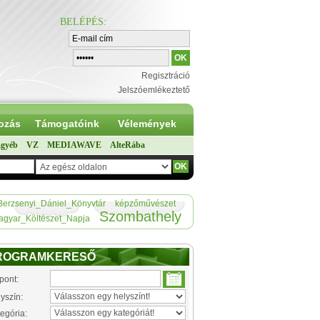
BELÉPÉS
:
Regisztráció
Jelszóemlékeztető
ozás
Támogatóink
Vélemények
gyéb
VZ
MEDIAWAVE
AlteRába
Berzsenyi_Dániel_Könyvtár
képzőművészet
Szombathely
agyar_Költészet_Napja
ROGRAMKERESŐ
pont:
yszín:
egória: