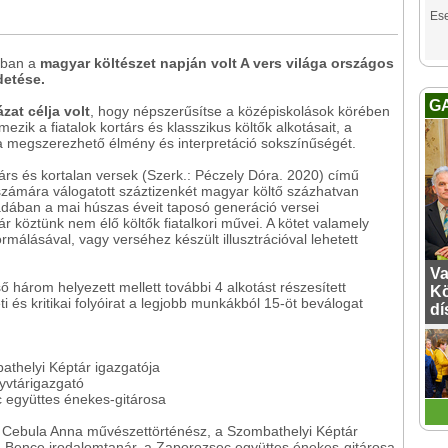
Es
rban a
magyar költészet napján volt A vers világa országos
detése.
G
zat célja volt
, hogy népszerűsítse a középiskolások körében
zik a fiatalok kortárs és klasszikus költők alkotásait, a
 megszerezhető élmény és interpretáció sokszínűségét.
árs és kortalan versek (Szerk.: Péczely Dóra. 2020) című
 számára válogatott száztizenkét magyar költő százhatvan
adában a mai húszas éveit taposó generáció versei
köztünk nem élő költők fiatalkori művei. A kötet valamely
ormálásával, vagy verséhez készült illusztrációval lehetett
Va
ső három helyezett mellett további 4 alkotást részesített
Kö
i és kritikai folyóirat a legjobb munkákból 15-öt beválogat
dí
thelyi Képtár igazgatója
yvtárigazgató
 együttes énekes-gitárosa
, Cebula Anna művészettörténész, a Szombathelyi Képtár
a Bence irodalomtanár, a Zaporozsec együttes énekes-gitárosa