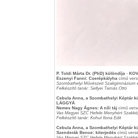
P. Toldi Márta Dr. (PhD) különdíja
-
KOV
Eszenyi Fanni: Cserépkályha
című versé
Szombathelyi Művészeti Szakgimnázium 
Felkészítő tanár: Sellyei Tamás Ottó
Cebula Anna, a Szombathelyi Képtár 
LÁGGYÁ
Nemes Nagy Ágnes: A női táj
című verséh
Vas Megyei SZC Hefele Menyhért Szakkép
Felkészítő tanár: Kohut Ilona Edit
Cebula Anna, a Szombathelyi Képtár
Szenderák Bence: kiterjedés
című verséh
Vas Megyei SZC Hefele Menyhért Szakkép