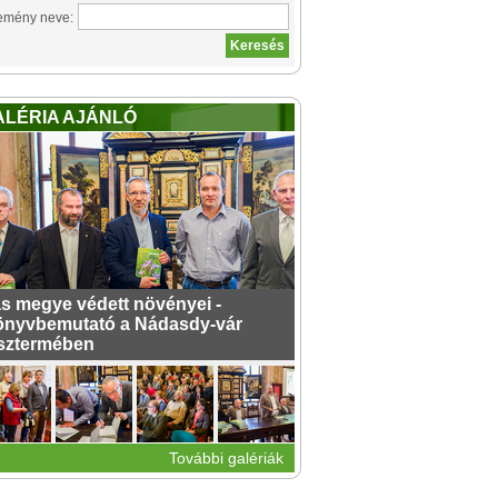
emény neve:
ALÉRIA AJÁNLÓ
s megye védett növényei -
nyvbemutató a Nádasdy-vár
sztermében
További galériák