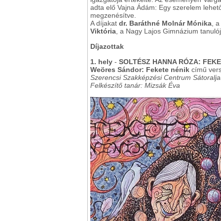
adta elő Vajna Ádám: Egy szerelem lehet
megzenésítve.
A díjakat
dr. Baráthné Molnár Mónika
, 
Viktória
, a Nagy Lajos Gimnázium tanulój
Díjazottak
1. hely
-
SOLTÉSZ HANNA RÓZA: FEKE
Weöres Sándor: Fekete nénik
című versé
Szerencsi Szakképzési Centrum Sátoraljaú
Felkészítő tanár: Mizsák Éva