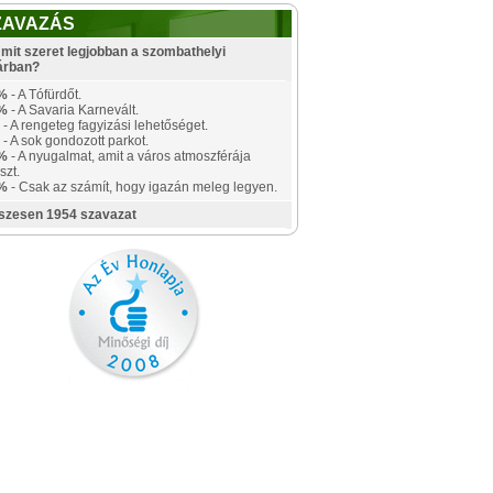
ZAVAZÁS
mit szeret legjobban a szombathelyi
árban?
%
- A Tófürdőt.
%
- A Savaria Karnevált.
- A rengeteg fagyizási lehetőséget.
- A sok gondozott parkot.
%
- A nyugalmat, amit a város atmoszférája
szt.
%
- Csak az számít, hogy igazán meleg legyen.
szesen 1954 szavazat