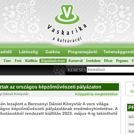
adidő
Látószög
Galéria
Programajánló
Tehetséggond
Tánc
Fotó
Kiállítás
Képzőművészet
Karnevál
Irodalom
Divat
Pegazus
E
KERESÉS
íjaztak az országos képzőművészeti pályázaton
M
yi Dániel Könyvtár
Képgaléria megtekintése
-én lezajlott a Berzsenyi Dániel Könyvtár A vers világa
P
zágos képzőművészeti pályázatának eredményhirdetése. A
lkotásokból rendezett kiállítás 2023. május 4-ig tekinthető
Idő
Hel
Kat