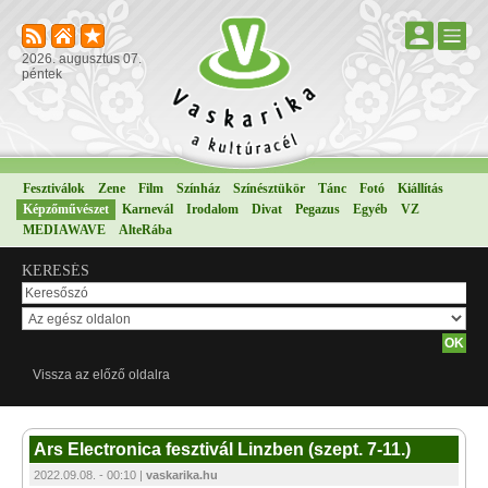
2026. augusztus 07.
péntek
Fesztiválok
Zene
Film
Színház
Színésztükör
Tánc
Fotó
Kiállítás
Képzőművészet
Karnevál
Irodalom
Divat
Pegazus
Egyéb
VZ
MEDIAWAVE
AlteRába
KERESÉS
Vissza az előző oldalra
Ars Electronica fesztivál Linzben (szept. 7-11.)
2022.09.08. - 00:10 |
vaskarika.hu