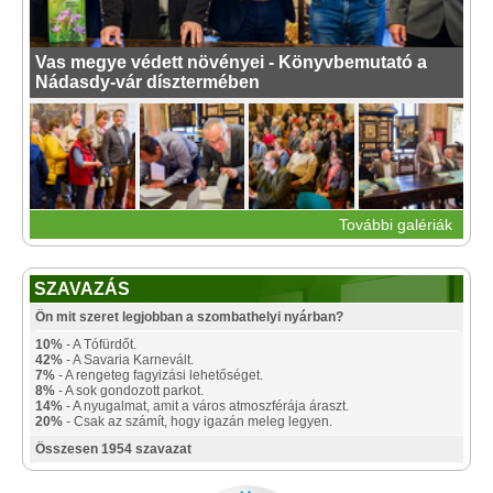
Vas megye védett növényei - Könyvbemutató a
Nádasdy-vár dísztermében
További galériák
SZAVAZÁS
Ön mit szeret legjobban a szombathelyi nyárban?
10%
- A Tófürdőt.
42%
- A Savaria Karnevált.
7%
- A rengeteg fagyizási lehetőséget.
8%
- A sok gondozott parkot.
14%
- A nyugalmat, amit a város atmoszférája áraszt.
20%
- Csak az számít, hogy igazán meleg legyen.
Összesen 1954 szavazat