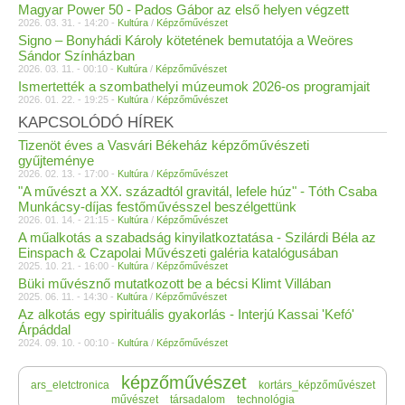
Magyar Power 50 - Pados Gábor az első helyen végzett
2026. 03. 31. - 14:20 -
Kultúra
/
Képzőművészet
Signo – Bonyhádi Károly kötetének bemutatója a Weöres
Sándor Színházban
2026. 03. 11. - 00:10 -
Kultúra
/
Képzőművészet
Ismertették a szombathelyi múzeumok 2026-os programjait
2026. 01. 22. - 19:25 -
Kultúra
/
Képzőművészet
KAPCSOLÓDÓ HÍREK
Tizenöt éves a Vasvári Békeház képzőművészeti
gyűjteménye
2026. 02. 13. - 17:00 -
Kultúra
/
Képzőművészet
"A művészt a XX. századtól gravitál, lefele húz" - Tóth Csaba
Munkácsy-díjas festőművésszel beszélgettünk
2026. 01. 14. - 21:15 -
Kultúra
/
Képzőművészet
A műalkotás a szabadság kinyilatkoztatása - Szilárdi Béla az
Einspach & Czapolai Művészeti galéria katalógusában
2025. 10. 21. - 16:00 -
Kultúra
/
Képzőművészet
Büki művésznő mutatkozott be a bécsi Klimt Villában
2025. 06. 11. - 14:30 -
Kultúra
/
Képzőművészet
Az alkotás egy spirituális gyakorlás - Interjú Kassai 'Kefó'
Árpáddal
2024. 09. 10. - 00:10 -
Kultúra
/
Képzőművészet
képzőművészet
ars_eletctronica
kortárs_képzőművészet
művészet
társadalom
technológia