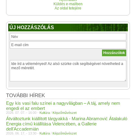
Küldés e-mailben
Az oldal tetejére
ÚJ HOZZÁSZÓLÁS
TOVÁBBI HÍREK
Egy kis vasi falu színei a nagyvilágban – A táj, amely nem
engedi el az embert
2026. 07. 07. - 16:00 -
Kultúra
/
Képzőművészet
Átváltoztunk kiállított tárgyakká - Marina Abramović Átalakuló
Energia című kiállítása Velencében, a Gallerie
dell’Accademián
2026. 06. 17. - 13:30 -
Kultúra
/
Képzőművészet