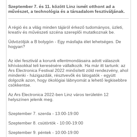
Szeptember 7. és 11. között Linz ismét otthont ad a
művészet, a technológia és a társadalom fesztiváljának.
A régió és a világ minden tájáról érkező tudományos, üzleti,
kreatív és művészeti szcéna szereplői mutatkoznak be.
Üdvözöljük a B bolygón - Egy másfajta élet lehetséges. De
hogyan?
Az idei fesztivál a korunk ellentmondásaira adott válaszok
kihívásokkal teli keresésére vállalkozik. Ha már itt tartunk: az
Ars Electronica Festival 2022 minősített zöld rendezvény, ahol
mindenki - házigazdák, résztvevők és látogatók - együtt
dolgozik azon, hogy ökológiai lábnyomát a lehető legkisebbre
csökkentse.
Az Ars Electronica 2022-ben Linz város területén 12
helyszínen jelenik meg.
Szeptember 7. szerda - 13:00-19:00
Szeptember 8. csütörtök - 10:00-19:00
Szeptember 9. péntek - 10:00-19:00