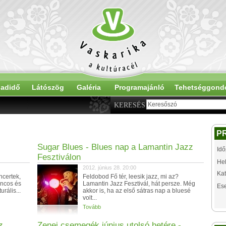
adidő
Látószög
Galéria
Programajánló
Tehetséggond
KERESÉS
P
Sugar Blues - Blues nap a Lamantin Jazz
Idő
Fesztiválon
Hel
2012. június 28. 20:00
Kat
ncertek,
Feldobod Fő tér, leesik jazz, mi az?
áncos és
Lamantin Jazz Fesztivál, hát persze. Még
Es
rális...
akkor is, ha az első sátras nap a bluesé
volt...
Tovább
z
Zenei csemegék június utolsó hetére -