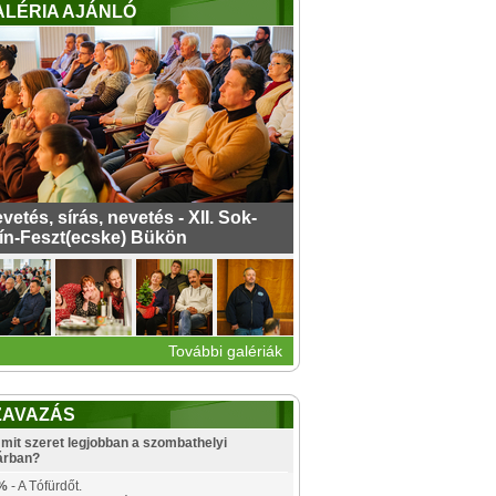
ALÉRIA AJÁNLÓ
vetés, sírás, nevetés - XII. Sok-
ín-Feszt(ecske) Bükön
További galériák
ZAVAZÁS
mit szeret legjobban a szombathelyi
árban?
%
- A Tófürdőt.