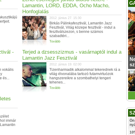
G
Lamantin, LORD, EDDA, Ocho Macho,
Honfoglalás
 akusztikájú
2012. június 27. 15:30
rtjeit.
Birkás Pálinkafesztivál, Lamantin Jazz
Fesztivál, Világ közepe fesztivál - indul a
fesztiválszezon, s benne számos
szabadtéri...
Tovább
ivál -
Terjed a dzsesszizmus - vasárnaptól indul a
Lamantin Jazz Fesztivál
Ne
sz
2012. június 19. 02:00
n vokális
Tizenharmadik alkalommal tekerednek rá a
gy
világ élvonalába tartozó futamvirtuózok
 és...
hangszereikre a szombathelyi tengeri
tehenes...
Tovább
letes
S
szélet
ahol immár
Ön 
 Lamantin
ny
10