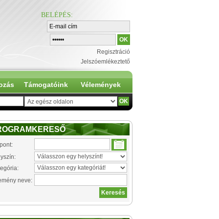
BELÉPÉS
:
Regisztráció
Jelszóemlékeztető
ozás
Támogatóink
Vélemények
ROGRAMKERESŐ
pont:
yszín:
egória:
emény neve: