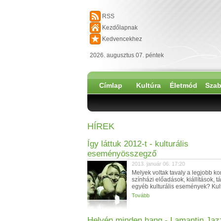
RSS
Kezdőlapnak
Kedvencekhez
2026. augusztus 07. péntek
Címlap
Kultúra
Életmód
Szab
HÍREK
Így láttuk 2012-t - kulturális
eseményösszegző
2013. január 06. 17:20
Melyek voltak tavaly a legjobb ko
színházi előadások, kiállítások, t
egyéb kulturális események? Kultu
Tovább
Helyén minden hang - Lamantin Jaz