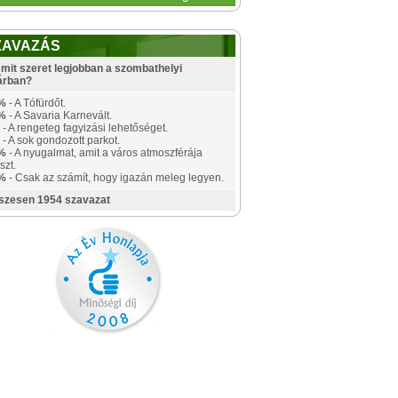
ZAVAZÁS
mit szeret legjobban a szombathelyi
árban?
%
- A Tófürdőt.
%
- A Savaria Karnevált.
- A rengeteg fagyizási lehetőséget.
- A sok gondozott parkot.
%
- A nyugalmat, amit a város atmoszférája
szt.
%
- Csak az számít, hogy igazán meleg legyen.
szesen 1954 szavazat