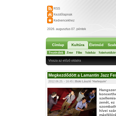
RSS
Kezdőlapnak
Kedvencekhez
2026. augusztus 07. péntek
Címlap
Kultúra
Életmód
Szab
Fesztiválok
Zene
Film
Színház
Színésztükör
Vissza az előző oldalra
Megkezdődött a Lamantin Jazz Fes
2012.06.25. - 16:45 |
Büki László 'Harlequin'
Hangszere
koncerthe
szellemis
zenét, ez
szombath
hívei szá
másfélórá