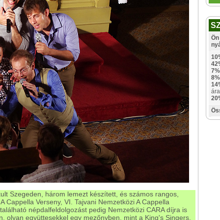
S
Ön 
ny
10
42
7%
8%
14
ára
20
Ös
ult Szegeden, három lemezt készített, és számos rangos,
 A Cappella Verseny, VI. Tajvani Nemzetközi A Cappella
alálható népdalfeldolgozást pedig Nemzetközi CARA díjra is
ban, olyan együttesekkel egy mezőnyben, mint a King's Singers,