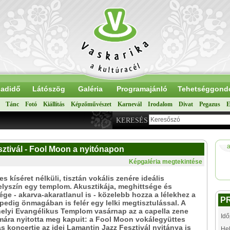
adidő
Látószög
Galéria
Programajánló
Tehetséggond
Tánc
Fotó
Kiállítás
Képzőművészet
Karnevál
Irodalom
Divat
Pegazus
E
KERESÉS
a
ztivál - Fool Moon a nyitónapon
Képgaléria megtekintése
s kíséret nélküli, tisztán vokális zenére ideális
lyszín egy templom. Akusztikája, meghittsége és
ége - akarva-akaratlanul is - közelebb hozza a lélekhez a
P
 pedig önmagában is felér egy lelki megtisztulással. A
elyi Evangélikus Templom vasárnap az a capella zene
Idő
mára nyitotta meg kapuit: a Fool Moon vokálegyüttes
s koncertje az idei Lamantin Jazz Fesztivál nyitánya is
Hel