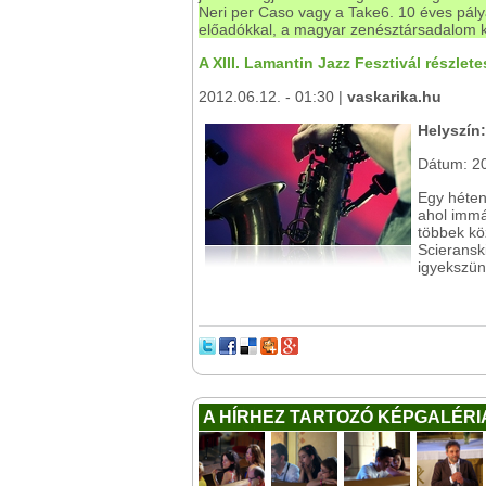
Neri per Caso vagy a Take6. 10 éves pálya
előadókkal, a magyar zenésztársadalom 
A XIII. Lamantin Jazz Fesztivál részlete
2012.06.12. - 01:30 |
vaskarika.hu
Helyszín:
Dátum: 20
Egy héten
ahol immá
többek kö
Scieransk
igyekszün
A HÍRHEZ TARTOZÓ KÉPGALÉRI