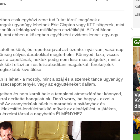
en.
Kat
Es
tben csak egyházi zene tud "utat törni" magának a
 hangok ugyanúgy lehetnek Eric Clapton vagy KFT slágerek, mint
ennük a feldolgozás miliőképes esztétikáját. A Fool Moon
azt, ami ebben a közegben egyébként evidens lenne: egy-egy
G
utatott nekünk, és repertoárjával azt üzente: nyár van, vasárnap
nség súlyos darabokkal megterhelni. Könnyed, laza, vicces
 az a capellának, nektek pedig nem lesz más dolgotok, mint a
k közt ellazítani és felszabadítani magatokat. Énekeljetek
egtisztább kivetülése.
n is lehet - a mosoly, mint a száj és a szemek tánca ugyanúgy
sszecsapott tenyér, vagy az együtténekelt dallam.
geiben és nem karolt bele a templomi atmoszférába: könnyed,
Va
al derítette hangulatunk. Don't worry, be happy - ezzel a
Kö
dni! Az aranytorkúak hűek is maradtak a nyitányhoz és
dí
élekcsitító-lendülethalkító művek az elmélyülést, a játékos,
ták érzelmi társul a nagybetűs ÉLMÉNYHEZ.