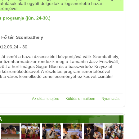
futásuk alatt együtt dolgoztak a legismertebb hazai
krémjével.
s programja (jún. 24-30.)
 Fő tér, Szombathely
12.06.24 - 30.
 át ismét a hazai dzsesszélet központjává válik Szombathely,
r tizenharmadszor rendezik meg a Lamantin Jazz Fesztivált,
zött a herflimágus Sugar Blue és a basszvirtuóz Krzysztof
i közreműködésével. A részletes program ismertetésével
k a város kiemelkedő zenei eseményéhez kedvet csinálni!
Az oldal tetejére
Küldés e-mailben
Nyomtatás
A