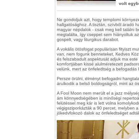
volt egyb
Ne gondoljuk azt, hogy templomi környeze
hallgatósághoz. A tisztán, szívből áradó
magyar népdalok - csak meg kell találni b
megtalálta, így cseppet sem hiányoltuk 
gospelt, vagy liturgikus darabot.
A vokális ötösfogat populárisan fityiszt m
van, nem fogunk benneteket, Kedves Közö
és felszabadult aspektusát adjuk ma este
komfortjában kissé alulméretezett padsoro
velünk, mert az önfeledtség a befogadás l
Persze örülni, élményt befogadni hangtala
árulkodik a belső boldogságról, mint az ö
A Fool Moon nem merült el a jazz mélysé
ám könnyedségében is minőségi repertoárr
felütéssel meg kár is lett volna komolyko
végigsziporkázták a 90 percet, melyben a l
jókedvfokozó dalok az önfeledtséget ad