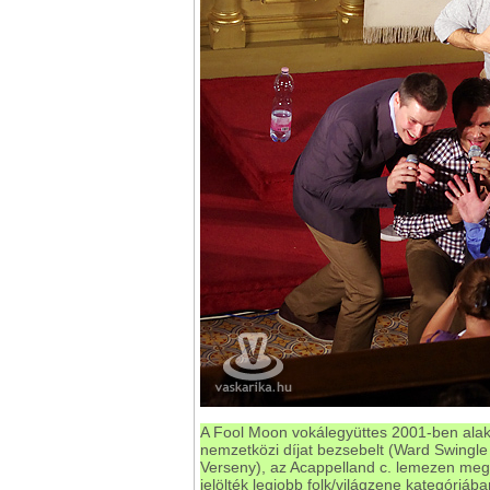
A Fool Moon vokálegyüttes 2001-ben alak
nemzetközi díjat bezsebelt (Ward Swingle
Verseny), az Acappelland c. lemezen megt
jelölték legjobb folk/világzene kategóriá