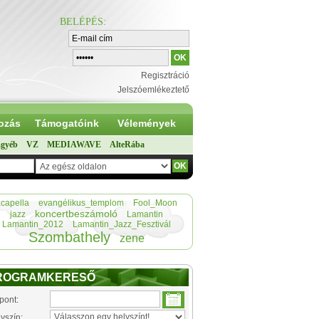
BELÉPÉS
:
Regisztráció
Jelszóemlékeztető
ozás
Támogatóink
Vélemények
gyéb
VZ
MEDIAWAVE
AlteRába
capella
evangélikus_templom
Fool_Moon
koncertbeszámoló
jazz
Lamantin
Lamantin_2012
Lamantin_Jazz_Fesztivál
Szombathely
zene
ROGRAMKERESŐ
pont:
yszín: