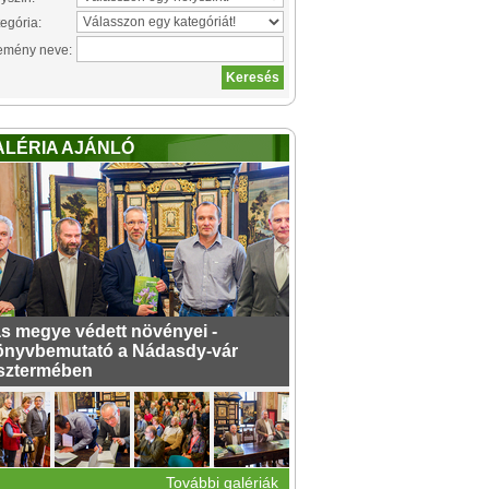
egória:
emény neve:
ALÉRIA AJÁNLÓ
s megye védett növényei -
nyvbemutató a Nádasdy-vár
sztermében
További galériák