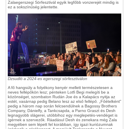
Zalaegerszegi Sörfesztivál egyik legfőbb vonzerejét mindig is
ez a sokszínűség jelentette.
Dzsudló a 2024-es egerszegi sörfesztiválon
A fő hangsúly a folyékony kenyér mellett természetesen a
neves fellépőkön lesz; pénteken Lotfi Begi melegíti be a
közönséget, szombaton Rudán Joe és a Kalapács nyitja az
estét, vasárnap pedig Belano lesz az első fellépő. „Főételként"
pedig a három nap során felcsendülnek a Bagossy Brothers
Company, Dánielfy, a Tankcsapda, a Parno Graszt és Desh
legnagyobb slágerei, utóbbihoz egy meglepetés-vendéget is
ígérnek a szervezők. Ráadásul Desh és zenekara még Zala
megyében sem lépett fel korábban, így igazi kuriózumnak
ígérkezik a zárókoncert. A megújult Tankcsapda a Nyugat-