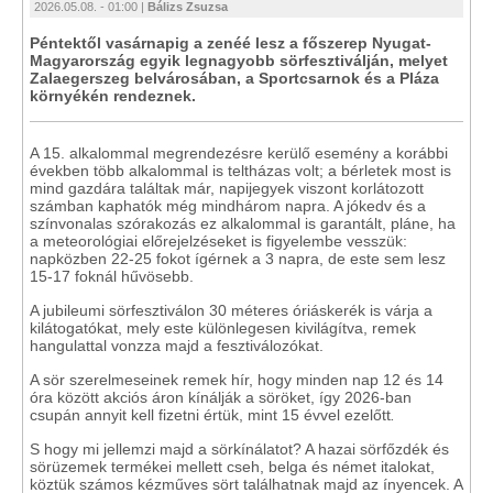
2026.05.08. - 01:00 |
Bálizs Zsuzsa
Péntektől vasárnapig a zenéé lesz a főszerep Nyugat-
Magyarország egyik legnagyobb sörfesztiválján, melyet
Zalaegerszeg belvárosában, a Sportcsarnok és a Pláza
környékén rendeznek.
A 15. alkalommal megrendezésre kerülő esemény a korábbi
években több alkalommal is teltházas volt; a bérletek most is
mind gazdára találtak már, napijegyek viszont korlátozott
számban kaphatók még mindhárom napra. A jókedv és a
színvonalas szórakozás ez alkalommal is garantált, pláne, ha
a meteorológiai előrejelzéseket is figyelembe vesszük:
napközben 22-25 fokot ígérnek a 3 napra, de este sem lesz
15-17 foknál hűvösebb.
A jubileumi sörfesztiválon 30 méteres óriáskerék is várja a
kilátogatókat, mely este különlegesen kivilágítva, remek
hangulattal vonzza majd a fesztiválozókat.
A sör szerelmeseinek remek hír, hogy minden nap 12 és 14
óra között akciós áron kínálják a söröket, így 2026-ban
csupán annyit kell fizetni értük, mint 15 évvel ezelőtt
.
S hogy mi jellemzi majd a sörkínálatot? A hazai sörfőzdék és
sörüzemek termékei mellett cseh, belga és német italokat,
köztük számos kézműves sört találhatnak majd az ínyencek. A