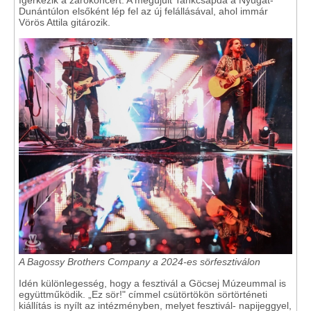
Dunántúlon elsőként lép fel az új felállásával, ahol immár
Vörös Attila gitározik.
A Bagossy Brothers Company a 2024-es sörfesztiválon
Idén különlegesség, hogy a fesztivál a Göcsej Múzeummal is
együttműködik. „Ez sör!" címmel csütörtökön sörtörténeti
kiállítás is nyílt az intézményben, melyet fesztivál- napijeggyel,