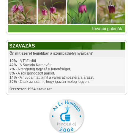
További galériák
SZAVAZÁS
Ön mit szeret legjobban a szombathelyi nyárban?
10%
- A Tófürdőt.
42%
- A Savaria Karnevált.
7%
- A rengeteg fagyizási lehetőséget.
8%
- A sok gondozott parkot.
14%
- A nyugalmat, amit a város atmoszférája áraszt.
20%
- Csak az számít, hogy igazán meleg legyen.
Összesen 1954 szavazat