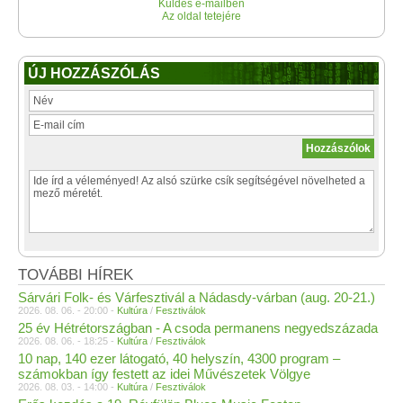
Küldés e-mailben
Az oldal tetejére
ÚJ HOZZÁSZÓLÁS
TOVÁBBI HÍREK
Sárvári Folk- és Várfesztivál a Nádasdy-várban (aug. 20-21.)
2026. 08. 06. - 20:00 -
Kultúra
/
Fesztiválok
25 év Hétrétországban - A csoda permanens negyedszázada
2026. 08. 06. - 18:25 -
Kultúra
/
Fesztiválok
10 nap, 140 ezer látogató, 40 helyszín, 4300 program –
számokban így festett az idei Művészetek Völgye
2026. 08. 03. - 14:00 -
Kultúra
/
Fesztiválok