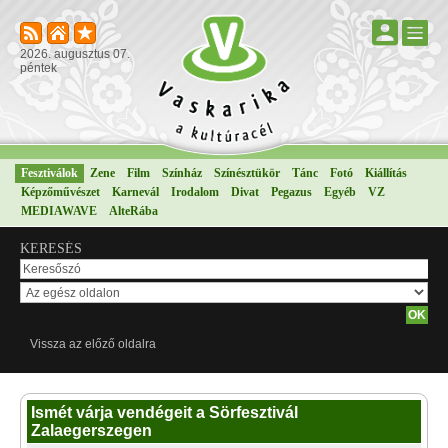
2026. augusztus 07.
péntek
Fesztiválok
Zene
Film
Színház
Színésztükör
Tánc
Fotó
Kiállítás
Képzőművészet
Karnevál
Irodalom
Divat
Pegazus
Egyéb
VZ
MEDIAWAVE
AlteRába
KERESÉS
Vissza az előző oldalra
Ismét várja vendégeit a Sörfesztivál
Zalaegerszegen