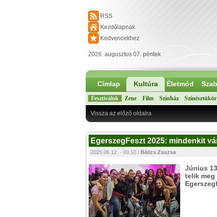
RSS
Kezdőlapnak
Kedvencekhez
2026. augusztus 07. péntek
Címlap
Kultúra
Életmód
Szab
Fesztiválok
Zene
Film
Színház
Színésztükör
Vissza az előző oldalra
EgerszegFeszt 2025: mindenkit vár
2025.06.12. - 00:10 |
Bálizs Zsuzsa
Június 13
telik meg
Egerszegf