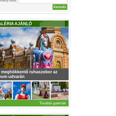
emény neve:
ALÉRIA AJÁNLÓ
 meghökkentő ruhaszobor az
eum udvarán
További galériák