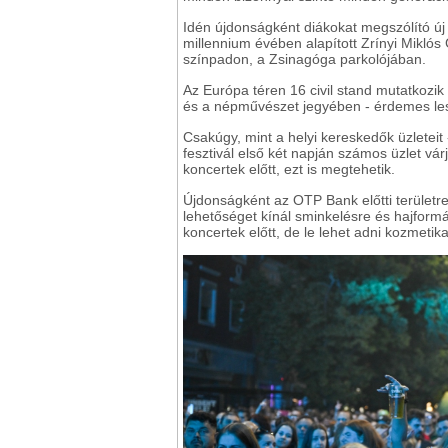
Idén újdonságként diákokat megszólító új
millennium évében alapított Zrínyi Mikló
színpadon, a Zsinagóga parkolójában.
Az Európa téren 16 civil stand mutatkozik
és a népművészet jegyében - érdemes les
Csakúgy, mint a helyi kereskedők üzleteit 
fesztivál első két napján számos üzlet vár
koncertek előtt, ezt is megtehetik.
Újdonságként az OTP Bank előtti területr
lehetőséget kínál sminkelésre és hajformázás
koncertek előtt, de le lehet adni kozmetika