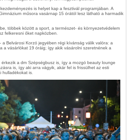
 kezdeményezés is helyet kap a fesztivál programjában. A
s Gimnázium műsora vasárnap 15 órától lesz látható a harmadik
 be, többek között a sport, a természet- és környezetvédelem
z felkeresni őket napközben.
- a Belvárosi Korzó jegyében régi kívánság válik valóra: a
ja a vásárlókat 19 óráig; így akik vásárolni szeretnének a
e érkezik a dm Szépségbusz is, így a mozgó beauty lounge
ra is, így aki arra vágyik, akár fel is frissülhet az esti
i hulladékokat is.