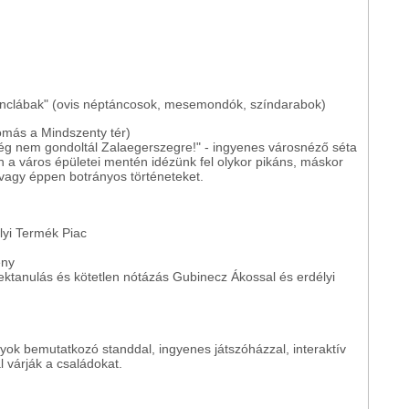
ánclábak" (ovis néptáncosok, mesemondók, színdarabok)
lomás a Mindszenty tér)
g nem gondoltál Zalaegerszegre!" - ingyenes városnéző séta
n a város épületei mentén idézünk fel olykor pikáns, máskor
agy éppen botrányos történeteket.
lyi Termék Piac
eny
ktanulás és kötetlen nótázás Gubinecz Ákossal és erdélyi
yok bemutatkozó standdal, ingyenes játszóházzal, interaktív
 várják a családokat.