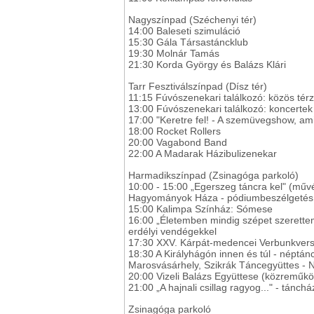
Nagyszínpad (Széchenyi tér)
14:00 Baleseti szimuláció
15:30 Gála Társastáncklub
19:30 Molnár Tamás
21:30 Korda György és Balázs Klári
Tarr Fesztiválszínpad (Dísz tér)
11:15 Fúvószenekari találkozó: közös tér
13:00 Fúvószenekari találkozó: koncertek
17:00 "Keretre fel! - A szemüvegshow, amit 
18:00 Rocket Rollers
20:00 Vagabond Band
22:00 A Madarak Házibulizenekar
Harmadikszínpad (Zsinagóga parkoló)
10:00 - 15:00 „Egerszeg táncra kel" (műv
Hagyományok Háza - pódiumbeszélgetés
15:00 Kalimpa Színház: Sómese
16:00 „Életemben mindig szépet szerette
erdélyi vendégekkel
17:30 XXV. Kárpát-medencei Verbunkver
18:30 A Királyhágón innen és túl - népt
Marosvásárhely, Szikrák Táncegyüttes - 
20:00 Vizeli Balázs Együttese (közreműk
21:00 „A hajnali csillag ragyog..." - tánchá
Zsinagóga parkoló