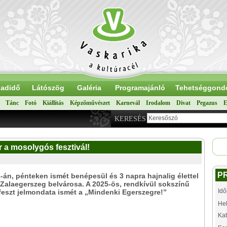
adidő
Látószög
Galéria
Programajánló
Tehetséggond
Tánc
Fotó
Kiállítás
Képzőművészet
Karnevál
Irodalom
Divat
Pegazus
E
KERESÉS
 a mosolygós fesztivál!
P
-án, pénteken ismét benépesül és 3 napra hajnalig élettel
 Zalaegerszeg belvárosa. A 2025-ös, rendkívül sokszínű
Idő
eszt jelmondata ismét a „Mindenki Egerszegre!”
Hel
Kat