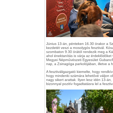
Június 13-án, pénteken 16.30 órakor a Sz
kezdetét veszi a mosolygós fesztivál. Kó
szombaton 9.30 órától rendezik meg a K
ahol énektanítás is várja az érdeklődőke
Megyei Népművészeti Egyesület GubancFe
nap, a Zsinagóga parkolójában, illetve a
A fesztiváligazgató kiemelte, hogy rendkí
hogy mindenki számára lehetővé váljon ol
nagy sikert arattak. Ilyen lesz idén 13-
bizonnyal pozitív fogadtatásra lel a feszti