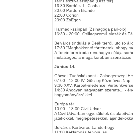
Tarr Fesztiválszínpad (Dísz tér)
16:30 Bardócz L. Csaba
20:00 Pardon Brando
22:00 Corion
23:00 ZsEgon
Harmadikszínpad (Zsinagóga parkoló)
16:30 - 20:00 „Csillagszemű Mesék és T
Belváros (indulás a Deák térről, utolsó ál
17:30 "Meghökkentő történetek, ahogy mé
A Tourinform iroda rendhagyó sétája sorá
mulatságos, a maga korában szenzációs v
Június 14.
Göcseji Tudásközpont - Zalaegerszegi He
07:00 - 13:00 IV. Göcseji Kézműves Nap
9:30 XXV. Kárpát-medencei Verbunkvers
14:30 Ahogyan nagyapám szerette... - éne
hagyományőrzőkkel
Európa tér
10:00 - 18:00 Civil Udvar
A Civil Udvarban egyesületek és alapítván
játékokkal, meglepetésekkel, ajándékokkal
Belváros-Kertváros-Landorhegy
11:00 Kéklámpás felvonulás