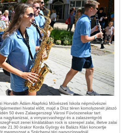
zi Horváth Ádám Alapfokú Művészeti Iskola népművészei
gármesteri hivatal előtt, majd a Dísz téren komolyzenét játszó
 idén 50 éves Zalaegerszegi Városi Fúvószenekar tart
l a nagykanizsai, a vonyarcvashegyi és a zalaszentgróti
gFeszt zenei kínálatában rock is szerepel zalai, illetve zalai
ste 21.30 órakor Korda György és Balázs Klári koncertje
ót megmozgat a Széchenyi téri nagyszínpadnál.