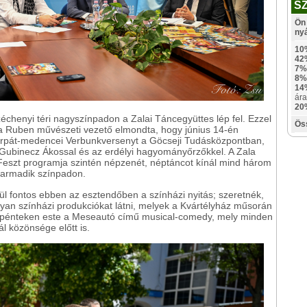
S
Ön 
ny
10
42
7%
8%
14
ára
20
échenyi téri nagyszínpadon a Zalai Táncegyüttes lép fel. Ezzel
Ös
sa Ruben művészeti vezető elmondta, hogy június 14-én
árpát-medencei Verbunkversenyt a Göcseji Tudásközpontban,
t Gubinecz Ákossal és az erdélyi hagyományőrzőkkel. A Zala
szt programja szintén népzenét, néptáncot kínál mind három
 harmadik színpadon.
vül fontos ebben az esztendőben a színházi nyitás; szeretnék,
yan színházi produkciókat látni, melyek a Kvártélyház műsorán
án, pénteken este a Meseautó című musical-comedy, mely minden
vál közönsége előtt is.