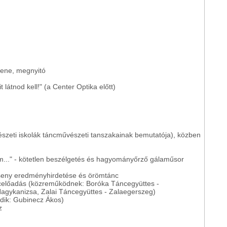
zene, megnyitó
látnod kell!" (a Center Optika előtt)
észeti iskolák táncművészeti tanszakainak bemutatója), közben
m..." - kötetlen beszélgetés és hagyományőrző gálaműsor
seny eredményhirdetése és örömtánc
áncelőadás (közreműködnek: Boróka Táncegyüttes -
Nagykanizsa, Zalai Táncegyüttes - Zalaegerszeg)
ödik: Gubinecz Ákos)
z