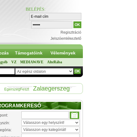
BELÉPÉS
:
Regisztráció
Jelszóemlékeztető
ozás
Támogatóink
Vélemények
gyéb
VZ
MEDIAWAVE
AlteRába
Zalaegerszeg
EgerszegFeszt
ROGRAMKERESŐ
pont:
yszín:
egória: