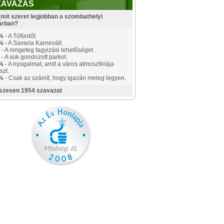
ZAVAZÁS
mit szeret legjobban a szombathelyi
árban?
%
- A Tófürdőt.
%
- A Savaria Karnevált.
- A rengeteg fagyizási lehetőséget.
- A sok gondozott parkot.
%
- A nyugalmat, amit a város atmoszférája
szt.
%
- Csak az számít, hogy igazán meleg legyen.
szesen 1954 szavazat