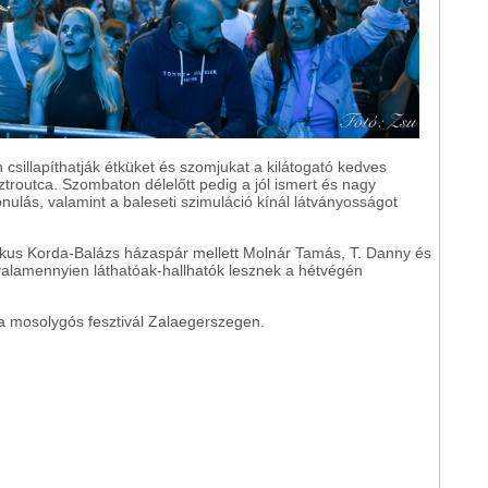
n csillapíthatják étküket és szomjukat a kilátogató kedves
troutca. Szombaton délelőtt pedig a jól ismert és nagy
lás, valamint a baleseti szimuláció kínál látványosságot
kus Korda-Balázs házaspár mellett Molnár Tamás, T. Danny és
valamennyien láthatóak-hallhatók lesznek a hétvégén
 a mosolygós fesztivál Zalaegerszegen.