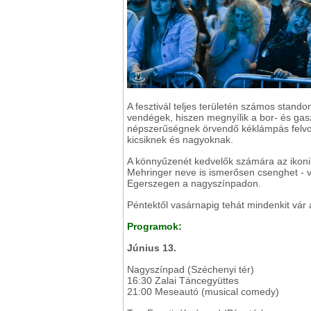
A fesztivál teljes területén számos stando
vendégek, hiszen megnyílik a bor- és gasz
népszerűségnek örvendő kéklámpás felvonu
kicsiknek és nagyoknak.
A könnyűzenét kedvelők számára az ikoni
Mehringer neve is ismerősen csenghet - 
Egerszegen a nagyszínpadon.
Péntektől vasárnapig tehát mindenkit vár
Programok:
Június 13.
Nagyszínpad (Széchenyi tér)
16:30 Zalai Táncegyüttes
21:00 Meseautó (musical comedy)