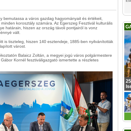
Es
y bemutassa a város gazdag hagyományait és értékeit,
minden korosztály számára. Az Egerszeg Fesztivál kulturális
G
 határain, hiszen az ország távoli pontjairól is vonz
ménnyé vált.
tt is tiszteleg, hiszen 140 esztendeje, 1885-ben nyilvánították
pított várost.
ájékoztatón Balaicz Zoltán, a megyei jogú város polgármestere
Gábor Kornél fesztiváligazgató ismertette a részletes
25
Is