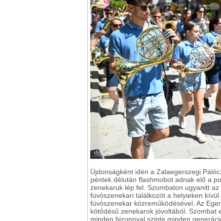
Újdonságként idén a Zalaegerszegi Pálóc
péntek délután flashmobot adnak elő a pol
zenekaruk lép fel. Szombaton ugyanitt az
fúvószenekari találkozót a helyieken kívü
fúvószenekar közreműködésével. Az Egersze
kötődésű zenekarok jóvoltából. Szombat e
minden bizonnyal szinte minden generáci