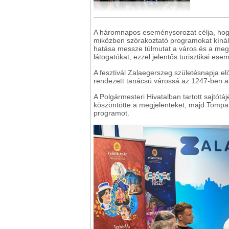
A háromnapos eseménysorozat célja, hog
miközben szórakoztató programokat kínál 
hatása messze túlmutat a város és a megye
látogatókat, ezzel jelentős turisztikai ese
A fesztivál Zalaegerszeg születésnapja elő
rendezett tanácsú várossá az 1247-ben ala
A Polgármesteri Hivatalban tartott sajtót
köszöntötte a megjelenteket, majd Tompa 
programot.