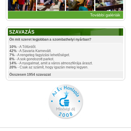
További galériák
SZAVAZÁS
Ön mit szeret legjobban a szombathelyi nyárban?
10%
- A Tófürdőt.
42%
- A Savaria Karnevált.
7%
- A rengeteg fagyizási lehetőséget.
8%
- A sok gondozott parkot.
14%
- A nyugalmat, amit a város atmoszférája áraszt.
20%
- Csak az számít, hogy igazán meleg legyen.
Összesen 1954 szavazat