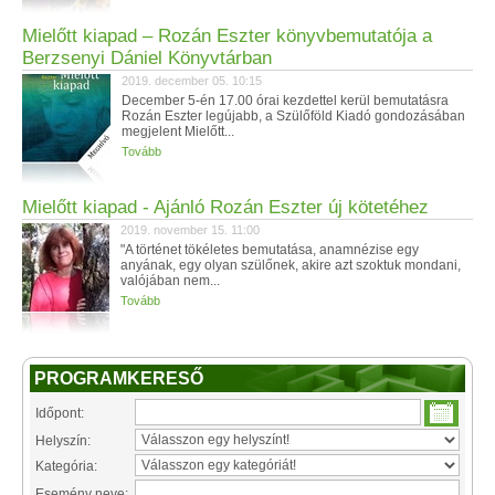
Mielőtt kiapad – Rozán Eszter könyvbemutatója a
Berzsenyi Dániel Könyvtárban
2019. december 05. 10:15
December 5-én 17.00 órai kezdettel kerül bemutatásra
Rozán Eszter legújabb, a Szülőföld Kiadó gondozásában
megjelent Mielőtt...
Tovább
Mielőtt kiapad - Ajánló Rozán Eszter új kötetéhez
2019. november 15. 11:00
"A történet tökéletes bemutatása, anamnézise egy
anyának, egy olyan szülőnek, akire azt szoktuk mondani,
valójában nem...
Tovább
PROGRAMKERESŐ
Időpont:
Helyszín:
Kategória:
Esemény neve: