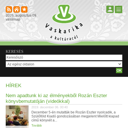
2026. augusztus 09.
vasárnap
KERESÉS
HÍREK
Nem apadtunk ki az élményekből Rozán Eszter
könyvbemutatóján (videókkal)
2019. december 06. 00:40
December 5-én mutatták be Rozán Eszter nyolcadik, a
Szülőföld Kiadó gondozásában megjelent Mielőtt kiapad
című könyvét a...
Tovább