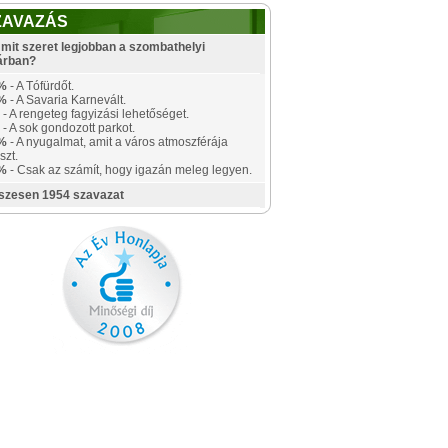
ZAVAZÁS
mit szeret legjobban a szombathelyi
árban?
%
- A Tófürdőt.
%
- A Savaria Karnevált.
- A rengeteg fagyizási lehetőséget.
- A sok gondozott parkot.
%
- A nyugalmat, amit a város atmoszférája
szt.
%
- Csak az számít, hogy igazán meleg legyen.
szesen 1954 szavazat