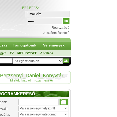
BELÉPÉS
:
Regisztráció
Jelszóemlékeztető
ozás
Támogatóink
Vélemények
gyéb
VZ
MEDIAWAVE
AlteRába
Berzsenyi_Dániel_Könyvtár
Mielőtt_kiapad
rozán_eszter
ROGRAMKERESŐ
pont:
yszín:
egória: