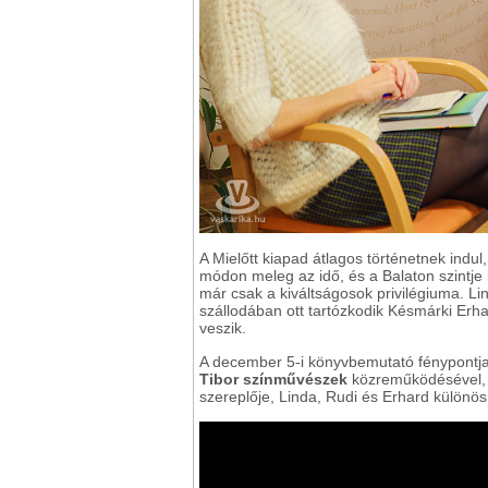
A Mielőtt kiapad átlagos történetnek indu
módon meleg az idő, és a Balaton szintje 
már csak a kiváltságosok privilégiuma. Lin
szállodában ott tartózkodik Késmárki Erh
veszik.
A december 5-i könyvbemutató fénypontj
Tibor színművészek
közreműködésével, 
szereplője, Linda, Rudi és Erhard külön