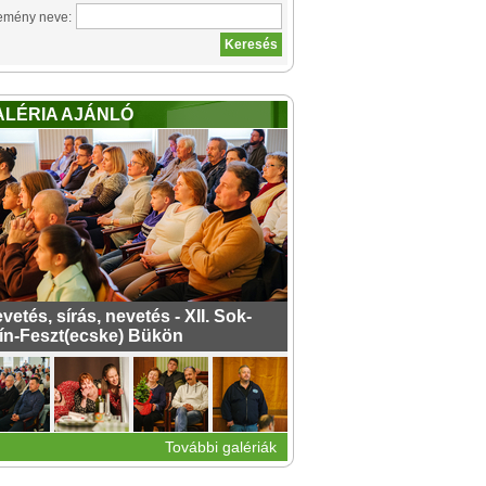
emény neve:
ALÉRIA AJÁNLÓ
vetés, sírás, nevetés - XII. Sok-
ín-Feszt(ecske) Bükön
További galériák