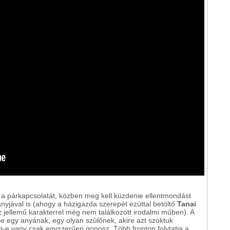
a párkapcsolatát, közben meg kell küzdenie ellentmondást
anyjával is (ahogy a házigazda szerepét ezúttal betöltő
Tanai
z jellemű karakterrel még nem találkozott irodalmi műben). A
e egy anyának, egy olyan szülőnek, akire azt szoktuk
-e vagy csak egyszerűen gonosz. Több fronton folytatja a