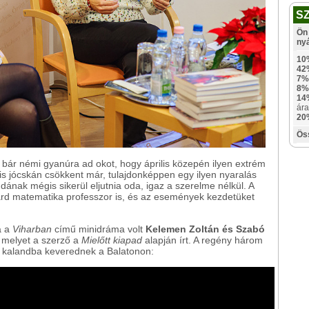
S
Ön 
ny
10
42
7%
8%
14
ára
20
Ös
l, bár némi gyanúra ad okot, hogy április közepén ilyen extrém
is jócskán csökkent már, tulajdonképpen egy ilyen nyaralás
dának mégis sikerül eljutnia oda, igaz a szerelme nélkül. A
ard matematika professzor is, és az események kezdetüket
a a
Viharban
című minidráma volt
Kelemen Zoltán és Szabó
melyet a szerző a
Mielőtt kiapad
alapján írt. A regény három
ös kalandba keverednek a Balatonon: