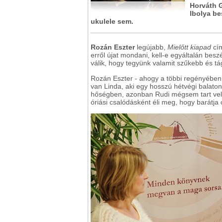
Horváth G
Ibolya be
ukulele sem.
Rozán Eszter
legújabb,
Mielőtt kiapad
cím
erről újat mondani, kell-e egyáltalán besz
válik, hogy tegyünk valamit szűkebb és 
Rozán Eszter - ahogy a többi regényében 
van Linda, aki egy hosszú hétvégi balatoni
hőségben, azonban Rudi mégsem tart velük,
óriási csalódásként éli meg, hogy barátja