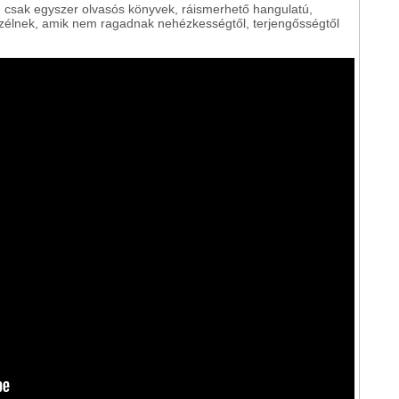
m csak egyszer olvasós könyvek, ráismerhető hangulatú,
szélnek, amik nem ragadnak nehézkességtől, terjengősségtől