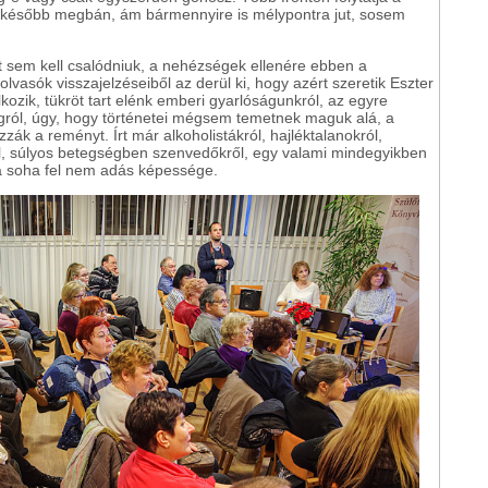
t később megbán, ám bármennyire is mélypontra jut, sosem
 sem kell csalódniuk, a nehézségek ellenére ebben a
lvasók visszajelzéseiből az derül ki, hogy azért szeretik Eszter
kozik, tükröt tart elénk emberi gyarlóságunkról, az egyre
lágról, úgy, hogy történetei mégsem temetnek maguk alá, a
ák a reményt. Írt már alkoholistákról, hajléktalanokról,
, súlyos betegségben szenvedőkről, egy valami mindegyikben
 a soha fel nem adás képessége.