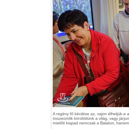
A regény fő kérdése az, vajon élhetjük-e
összeomlik körülöttünk a világ, vagy járju
mielőtt kiapad nemcsak a Balaton, hanem 