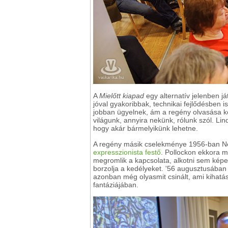
A
Mielőtt kiapad
egy alternatív jelenben já
jóval gyakoribbak, technikai fejlődésben i
jobban ügyelnek, ám a regény olvasása 
világunk, annyira nekünk, rólunk szól. Lin
hogy akár bármelyikünk lehetne.
A regény másik cselekménye 1956-ban Ne
expresszionista festő
. Pollockon ekkora m
megromlik a kapcsolata, alkotni sem képe
borzolja a kedélyeket. '56 augusztusában m
azonban még olyasmit csinált, ami kihatá
fantáziájában.