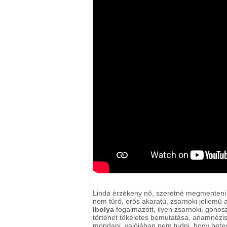
Linda érzékeny nő, szeretné megmenteni 
nem tűrő, erős akaratú, zsarnoki jellemű 
Ibolya
fogalmazott, ilyen zsarnoki, gonos
történet tökéletes bemutatása, anamnézis
mondani, valójában nem tudni, hogy beteg