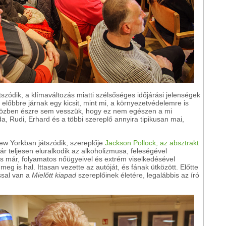
tszódik, a klímaváltozás miatti szélsőséges időjárási jelenségek
s előbbre járnak egy kicsit, mint mi, a környezetvédelemre is
közben észre sem vesszük, hogy ez nem egészen a mi
da, Rudi, Erhard és a többi szereplő annyira tipikusan mai,
w Yorkban játszódik, szereplője
Jackson Pollock, az absztrakt
ár teljesen eluralkodik az alkoholizmusa, feleségével
s már, folyamatos nőügyeivel és extrém viselkedésével
eg is hal. Ittasan vezette az autóját, és fának ütközött. Előtte
ssal van a
Mielőtt kiapad
szereplőinek életére, legalábbis az író