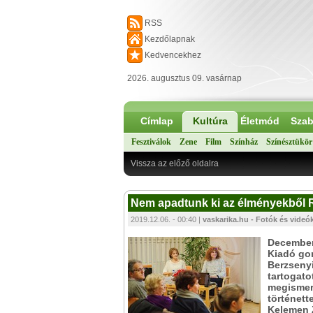
RSS
Kezdőlapnak
Kedvencekhez
2026. augusztus 09. vasárnap
Címlap
Kultúra
Életmód
Szab
Fesztiválok
Zene
Film
Színház
Színésztükör
Vissza az előző oldalra
Nem apadtunk ki az élményekből 
2019.12.06. - 00:40 |
vaskarika.hu - Fotók és videók
December 
Kiadó go
Berzsenyi
tartogato
megismer
történett
Kelemen 