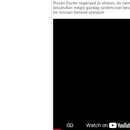
Rozán Eszter regényeit jó olvasni, és ne
letisztultan mégis gazdag szókinccsel be
és nincsen bennük presszió.