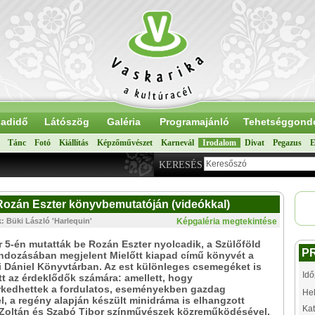
adidő
Látószög
Galéria
Programajánló
Tehetséggond
Tánc
Fotó
Kiállítás
Képzőművészet
Karnevál
Irodalom
Divat
Pegazus
E
KERESÉS
Rozán Eszter könyvbemutatóján (videókkal)
: Büki László 'Harlequin'
Képgaléria megtekintése
5-én mutatták be Rozán Eszter nyolcadik, a Szülőföld
P
ndozásában megjelent Mielőtt kiapad című könyvét a
 Dániel Könyvtárban. Az est különleges csemegéket is
Idő
tt az érdeklődők számára: amellett, hogy
kedhettek a fordulatos, eseményekben gazdag
Hel
el, a regény alapján készült minidráma is elhangzott
Kat
Zoltán és Szabó Tibor színművészek közreműködésével.