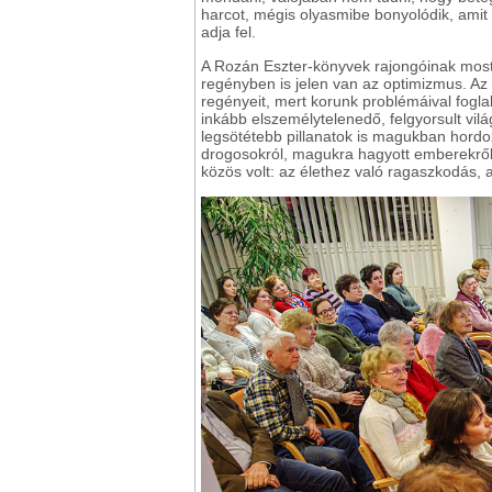
harcot, mégis olyasmibe bonyolódik, ami
adja fel.
A Rozán Eszter-könyvek rajongóinak most
regényben is jelen van az optimizmus. Az o
regényeit, mert korunk problémáival foglal
inkább elszemélytelenedő, felgyorsult vi
legsötétebb pillanatok is magukban hordozz
drogosokról, magukra hagyott emberekről
közös volt: az élethez való ragaszkodás,