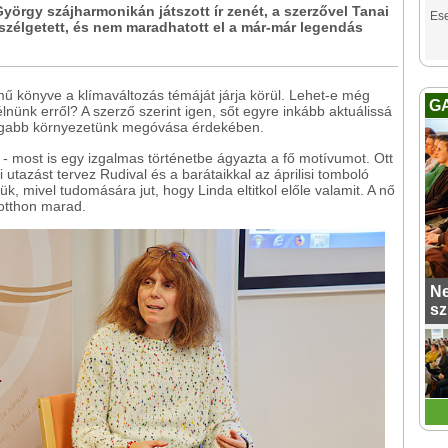
yörgy szájharmonikán játszott ír zenét, a szerzővel Tanai
Es
szélgetett, és nem maradhatott el a már-már legendás
ű könyve a klímaváltozás témáját járja körül. Lehet-e még
G
élnünk erről? A szerző szerint igen, sőt egyre inkább aktuálissá
tágabb környezetünk megóvása érdekében.
- most is egy izgalmas történetbe ágyazta a fő motívumot. Ott
 utazást tervez Rudival és a barátaikkal az áprilisi tomboló
 mivel tudomására jut, hogy Linda eltitkol előle valamit. A nő
 otthon marad.
Ne
sz