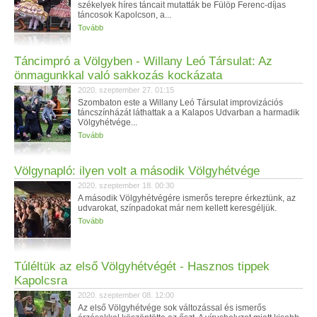
székelyek híres táncait mutatták be Fülöp Ferenc-díjas
táncosok Kapolcson, a...
Tovább
Táncimpró a Völgyben - Willany Leó Társulat: Az
önmagunkkal való sakkozás kockázata
2020. szeptember 27. 01:15
Szombaton este a Willany Leó Társulat improvizációs
táncszínházát láthattak a a Kalapos Udvarban a harmadik
Völgyhétvége...
Tovább
Völgynapló: ilyen volt a második Völgyhétvége
2020. szeptember 18. 00:30
A második Völgyhétvégére ismerős terepre érkeztünk, az
udvarokat, színpadokat már nem kellett keresgéljük.
Tovább
Túléltük az első Völgyhétvégét - Hasznos tippek
Kapolcsra
2020. szeptember 08. 12:00
Az első Völgyhétvége sok változással és ismerős