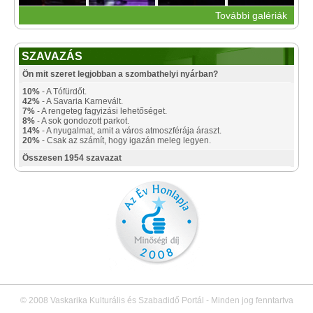
További galériák
SZAVAZÁS
Ön mit szeret legjobban a szombathelyi nyárban?
10%
- A Tófürdőt.
42%
- A Savaria Karnevált.
7%
- A rengeteg fagyizási lehetőséget.
8%
- A sok gondozott parkot.
14%
- A nyugalmat, amit a város atmoszférája áraszt.
20%
- Csak az számít, hogy igazán meleg legyen.
Összesen 1954 szavazat
© 2008 Vaskarika Kulturális és Szabadidő Portál - Minden jog fenntartva