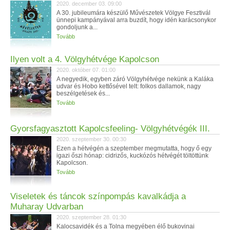
2020. december 03. 09:00
A 30. jubileumára készülő Művészetek Völgye Fesztivál
ünnepi kampányával arra buzdít, hogy idén karácsonykor
gondoljunk a...
Tovább
Ilyen volt a 4. Völgyhétvége Kapolcson
2020. október 07. 01:00
A negyedik, egyben záró Völgyhétvége nekünk a Kaláka
udvar és Hobo kettősével telt: folkos dallamok, nagy
beszélgetések és...
Tovább
Gyorsfagyasztott Kapolcsfeeling- Völgyhétvégék III.
2020. szeptember 30. 00:30
Ezen a hétvégén a szeptember megmutatta, hogy ő egy
igazi őszi hónap: cidrizős, kuckózós hétvégét töltöttünk
Kapolcson.
Tovább
Viseletek és táncok színpompás kavalkádja a
Muharay Udvarban
2020. szeptember 28. 01:30
Kalocsavidék és a Tolna megyében élő bukovinai