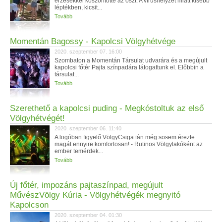
érzésekkel köszöntötte az őszt. A vírushelyzet miatt kisebb
léptékben, kicsit...
Tovább
Momentán Bagossy - Kapolcsi Völgyhétvége
2020. szeptember 07. 16:00
Szombaton a Momentán Társulat udvarára és a megújult
kapolcsi főtér Pajta színpadára látogattunk el. Előbbin a
társulat...
Tovább
Szerethető a kapolcsi puding - Megkóstoltuk az első
Völgyhétvégét!
2020. szeptember 06. 11:40
A logóban figyelő VölgyCsiga tán még sosem érezte
magát ennyire komfortosan! - Rutinos Völgylakóként az
ember temérdek...
Tovább
Új főtér, impozáns pajtaszínpad, megújult
MűvészVölgy Kúria - Völgyhétvégék megnyitó
Kapolcson
2020. szeptember 04. 01:30