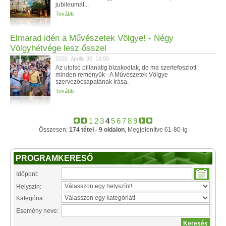
jubileumát...
Tovább
Elmarad idén a Művészetek Völgye! - Négy
Völgyhétvége lesz ősszel
2020. április 30. 14:00
Az utolsó pillanatig bizakodtak, de ma szertefoszlott
minden reményük - A Művészetek Völgye
szervezőcsapatának írása.
Tovább
1
2
3
4
5
6
7
8
9
Összesen:
174 tétel - 9 oldalon
, Megjelenítve 61-80-ig
PROGRAMKERESŐ
Időpont:
Helyszín:
Kategória:
Esemény neve: