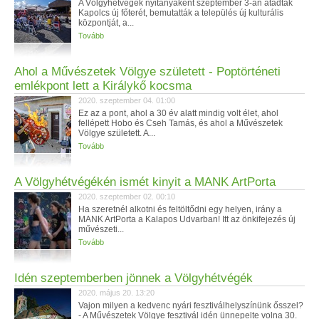
A Völgyhétvégék nyitányaként szeptember 3-án átadták
Kapolcs új főterét, bemutatták a település új kulturális
központját, a...
Tovább
Ahol a Művészetek Völgye született - Poptörténeti
emlékpont lett a Királykő kocsma
2020. szeptember 04. 01:00
Ez az a pont, ahol a 30 év alatt mindig volt élet, ahol
fellépett Hobo és Cseh Tamás, és ahol a Művészetek
Völgye született. A...
Tovább
A Völgyhétvégékén ismét kinyit a MANK ArtPorta
2020. szeptember 02. 00:10
Ha szeretnél alkotni és feltöltődni egy helyen, irány a
MANK ArtPorta a Kalapos Udvarban! Itt az önkifejezés új
művészeti...
Tovább
Idén szeptemberben jönnek a Völgyhétvégék
2020. május 20. 13:20
Vajon milyen a kedvenc nyári fesztiválhelyszínünk ősszel?
- A Művészetek Völgye fesztivál idén ünnepelte volna 30.