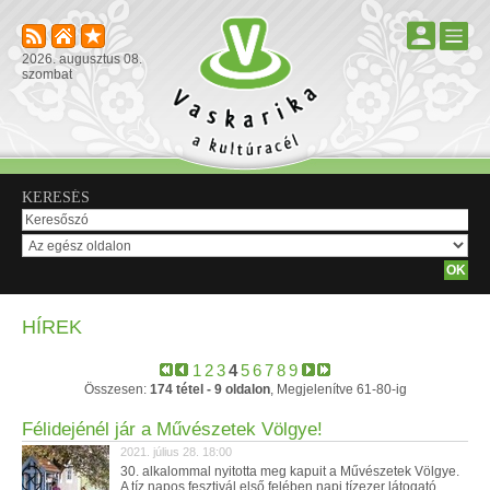
2026. augusztus 08.
szombat
KERESÉS
HÍREK
1
2
3
4
5
6
7
8
9
Összesen:
174 tétel - 9 oldalon
, Megjelenítve 61-80-ig
Félidejénél jár a Művészetek Völgye!
2021. július 28. 18:00
30. alkalommal nyitotta meg kapuit a Művészetek Völgye.
A tíz napos fesztivál első felében napi tízezer látogató