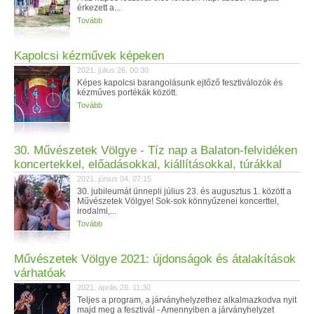
érkezett a...
Tovább
Kapolcsi kézművek képeken
2021. július 26. 00:30
Képes kapolcsi barangolásunk ejtőző fesztiválozók és
kézműves portékák között.
Tovább
30. Művészetek Völgye - Tíz nap a Balaton-felvidéken
koncertekkel, előadásokkal, kiállításokkal, túrákkal
2021. június 04. 07:15
30. jubileumát ünnepli július 23. és augusztus 1. között a
Művészetek Völgye! Sok-sok könnyűzenei koncerttel,
irodalmi,...
Tovább
Művészetek Völgye 2021: újdonságok és átalakítások
várhatóak
2021. április 28. 11:30
Teljes a program, a járványhelyzethez alkalmazkodva nyit
majd meg a fesztivál - Amennyiben a járványhelyzet