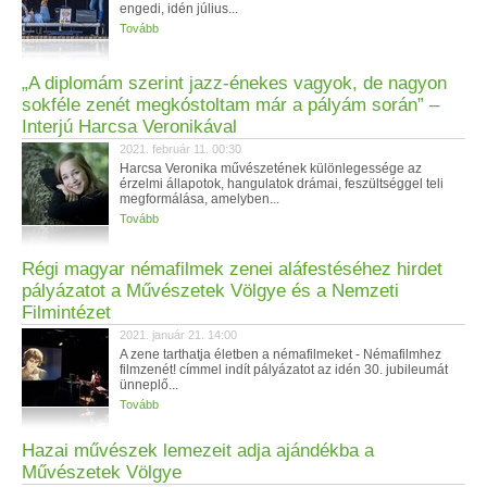
engedi, idén július...
Tovább
„A diplomám szerint jazz-énekes vagyok, de nagyon
sokféle zenét megkóstoltam már a pályám során” –
Interjú Harcsa Veronikával
2021. február 11. 00:30
Harcsa Veronika művészetének különlegessége az
érzelmi állapotok, hangulatok drámai, feszültséggel teli
megformálása, amelyben...
Tovább
Régi magyar némafilmek zenei aláfestéséhez hirdet
pályázatot a Művészetek Völgye és a Nemzeti
Filmintézet
2021. január 21. 14:00
A zene tarthatja életben a némafilmeket - Némafilmhez
filmzenét! címmel indít pályázatot az idén 30. jubileumát
ünneplő...
Tovább
Hazai művészek lemezeit adja ajándékba a
Művészetek Völgye