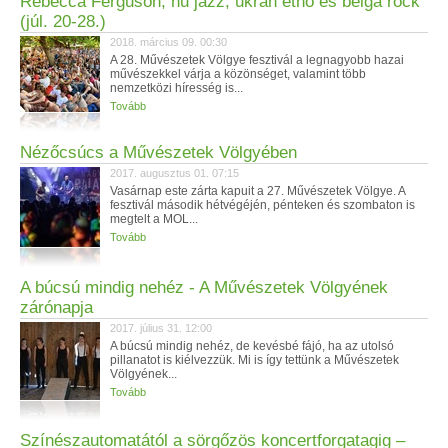
Rebecca Ferguson, nu jazz, ukrán etno és belga rock
(júl. 20-28.)
2018. március 09. 00:30
A 28. Művészetek Völgye fesztivál a legnagyobb hazai
művészekkel várja a közönséget, valamint több
nemzetközi híresség is...
Tovább
Nézőcsúcs a Művészetek Völgyében
2017. augusztus 01. 07:15
Vasárnap este zárta kapuit a 27. Művészetek Völgye. A
fesztivál második hétvégéjén, pénteken és szombaton is
megtelt a MOL...
Tovább
A búcsú mindig nehéz - A Művészetek Völgyének
zárónapja
2017. július 31. 12:00
A búcsú mindig nehéz, de kevésbé fájó, ha az utolsó
pillanatot is kiélvezzük. Mi is így tettünk a Művészetek
Völgyének...
Tovább
Színészautomatától a sörgőzös koncertforgatagig –