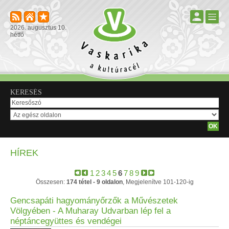
2026. augusztus 10.
hétfő
KERESÉS
HÍREK
1
2
3
4
5
6
7
8
9
Összesen:
174 tétel - 9 oldalon
, Megjelenítve 101-120-ig
Gencsapáti hagyományőrzők a Művészetek
Völgyében - A Muharay Udvarban lép fel a
néptáncegyüttes és vendégei