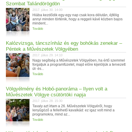
Szombat Taliándörögdön
2017. július 30. 14:00
Hiába kezdődik egy-egy nap csak kora délután, éjfélig
annyi minden történik, hogy a reggeli kávé közben bajos
mindent...
Tovább
Kalózvizsga, táncszínház és egy bohókás zenekar –
Péntek a Művészetek Völgyében
2017. július 29. 14:10
Nagy segítség a Művészetek Völgyében, ha értő szemmel
forgatjuk a programfüzetet, majd előre kijelöljük a tervezett
út- és...
Tovább
Völgyélmény és Hobó-panoráma – Ilyen volt a
Művészetek Völgye csütörtöki napja
2017. július 28. 15:30
Tavaly azt írtam a 26. Művészetek Völgyéről, hogy
lenyűgöző a fellelhető kavalkád: ez igaz volt mind a
programokra, mind az...
Tovább