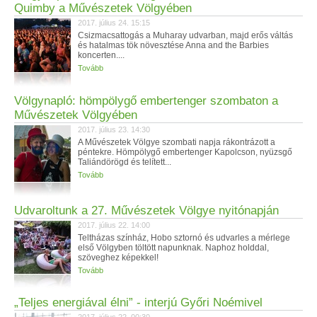
Quimby a Művészetek Völgyében
2017. július 24. 15:15
Csizmacsattogás a Muharay udvarban, majd erős váltás
és hatalmas tök növesztése Anna and the Barbies
koncerten....
Tovább
Völgynapló: hömpölygő embertenger szombaton a
Művészetek Völgyében
2017. július 23. 14:30
A Művészetek Völgye szombati napja rákontrázott a
péntekre. Hömpölygő embertenger Kapolcson, nyüzsgő
Taliándörögd és telített...
Tovább
Udvaroltunk a 27. Művészetek Völgye nyitónapján
2017. július 22. 14:00
Teltházas színház, Hobo sztornó és udvarles a mérlege
első Völgyben töltött napunknak. Naphoz holddal,
szöveghez képekkel!
Tovább
„Teljes energiával élni” - interjú Győri Noémivel