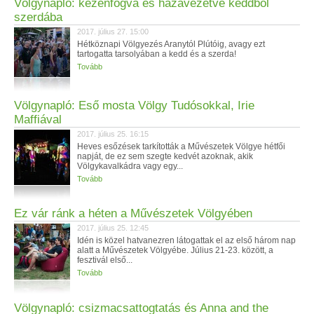
Völgynapló: kézenfogva és hazavezetve keddből
szerdába
2017. július 27. 15:00
Hétköznapi Völgyezés Aranytól Plútóig, avagy ezt
tartogatta tarsolyában a kedd és a szerda!
Tovább
Völgynapló: Eső mosta Völgy Tudósokkal, Irie
Maffiával
2017. július 25. 16:15
Heves esőzések tarkították a Művészetek Völgye hétfői
napját, de ez sem szegte kedvét azoknak, akik
Völgykavalkádra vagy egy...
Tovább
Ez vár ránk a héten a Művészetek Völgyében
2017. július 25. 12:45
Idén is közel hatvanezren látogattak el az első három nap
alatt a Művészetek Völgyébe. Július 21-23. között, a
fesztivál első...
Tovább
Völgynapló: csizmacsattogtatás és Anna and the