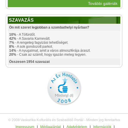
További galériák
SZAVAZÁS
Ön mit szeret legjobban a szombathelyi nyárban?
10%
- A Tófürdőt.
42%
- A Savaria Karnevált.
7%
- A rengeteg fagyizási lehetőséget.
8%
- A sok gondozott parkot.
14%
- A nyugalmat, amit a város atmoszférája áraszt.
20%
- Csak az számít, hogy igazán meleg legyen.
Összesen 1954 szavazat
© 2008 Vaskarika Kulturális és Szabadidő Portál - Minden jog fenntartva
Impresszum
|
Médiaajánlat
|
Adatvédelem
|
Információk
|