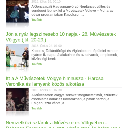
2018. július 18. 00:10
A Gencsapáti Hagyományőrző Néptáncegyüttes és
vendégei lépnek fel a Művészetek Völgye – Muharay
udvar programjában Kapolcson,...
Tovább
Jön a nyár legszínesebb 10 napja - 28. Művészetek
Völgye (júl. 20-29.)
2018. június 24. 01:00
Kapolcs, Taliándörögd és Vigántpetend épületei minden
nyáron tíz napra átalakulnak és az udvarok, templomok,
közösségi terek...
Tovább
Itt a A Művészetek Völgye himnusza - Harcsa
Veronika és iamyank közös alkotása
2018. április 18. 07:30
A Művészetek Völgye sokakat megihletett már, születtek
csodálatos dalok az udvarokban, a patak parton, a
Csigabuszra várva, a...
Tovább
Nemzetközi sztárok a Művészetek Völgyében -