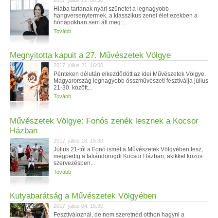
2017. július 22. 00:30
Hiába tartanak nyári szünetet a legnagyobb
hangversenytermek, a klasszikus zenei élet ezekben a
hónapokban sem áll meg:...
Tovább
Megnyitotta kapuit a 27. Művészetek Völgye
2017. július 21. 16:00
Pénteken délután elkezdődött az idei Művészetek Völgye.
Magyarország legnagyobb összművészeti fesztiválja július
21-30. között...
Tovább
Művészetek Völgye: Fonós zenék lesznek a Kocsor
Házban
2017. július 18. 15:30
Július 21-től a Fonó ismét a Művészetek Völgyében lesz,
mégpedig a taliándörögdi Kocsor Házban, akikkel közös
szervezésben...
Tovább
Kutyabarátság a Művészetek Völgyében
2017. július 04. 15:30
Fesztiváloznál, de nem szeretnéd otthon hagyni a