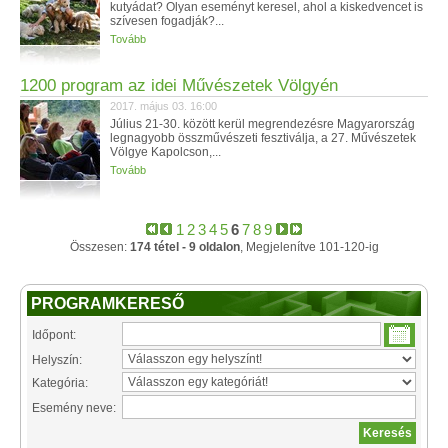
kutyádat? Olyan eseményt keresel, ahol a kiskedvencet is
szívesen fogadják?...
Tovább
1200 program az idei Művészetek Völgyén
2017. május 03. 16:00
Július 21-30. között kerül megrendezésre Magyarország
legnagyobb összművészeti fesztiválja, a 27. Művészetek
Völgye Kapolcson,...
Tovább
1
2
3
4
5
6
7
8
9
Összesen:
174 tétel - 9 oldalon
, Megjelenítve 101-120-ig
PROGRAMKERESŐ
Időpont:
Helyszín:
Kategória:
Esemény neve: