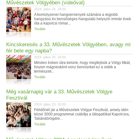
Művészetek Völgyében (videóval)
2024. július 26. 18:00
A komolyzenei hangversenyek számára a legjobb
hangzású és bensőséges hangulatú helyszín immár évek
óta a kapolcsi római...
Tovább
Kincskeresés a 33. Művészetek Völgyében, avagy mi
fér bele egy napba?
2024. július 25. 18:00
Minden évben útra kelünk, hogy megfejtsük a Völgy titkát,
hiszen mágnesként vonz bennünket ez a vidék a
természeti...
Tovább
Még vasárnapig vár a 33. Művészetek Völgye
Fesztivál
2024. július 23. 16:00
Félidőnél jár a Művészetek Völgye Fesztivál, amely idén
közel 3000 programmal csábítja a látogatókat Kapolcsra,
Taliándörögdre...
Tovább