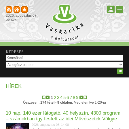
2026. augusztus 07.
péntek
KERESÉS
HÍREK
1
2
3
4
5
6
7
8
9
Összesen:
174 tétel - 9 oldalon
, Megjelenítve 1-20-ig
10 nap, 140 ezer látogató, 40 helyszín, 4300 program
– számokban így festett az idei Művészetek Völgye
2026. augusztus 03. 14:00