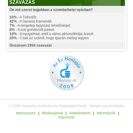
SZAVAZÁS
Ön mit szeret legjobban a szombathelyi nyárban?
10%
- A Tófürdőt.
42%
- A Savaria Karnevált.
7%
- A rengeteg fagyizási lehetőséget.
8%
- A sok gondozott parkot.
14%
- A nyugalmat, amit a város atmoszférája áraszt.
20%
- Csak az számít, hogy igazán meleg legyen.
Összesen 1954 szavazat
© 2008 Vaskarika Kulturális és Szabadidő Portál - Minden jog fenntartva
Impresszum
|
Médiaajánlat
|
Adatvédelem
|
Információk
|
Kapcsolat