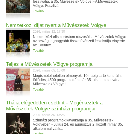
fesztiválja, a 35. Művészetek Völgye! - A Művészetek
Völgye Fesztivál...
Tovább
Nemzetközi díjat nyert a Művészetek Völgye
2026. május 12. 17:30
Nemzetközi elismerésben részesült a Művészetek Völgye:
az ország legnagyobb összművészeti fesztiválja elnyerte
az Eventex...
Tovább
Teljes a Művészetek Völgye programja
2026. május 05. 13:00
Megismételhetetlen élmények, 10 napig tartó kulturális
töltődés, 4500 program Idén már 35. alkalommal vár a
Művészetek Völgye!
Tovább
Thália elégedetten csettint - Megérkeztek a
Művészetek Völgye színházi programjai
2026. április 26. 13:25
Színházi programok kavalkádja a 35. Művészetek
Völgyében - Július 24. és augusztus 2. között immár 35.
alkalommal válik...