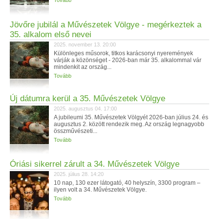
Tovább
Jövőre jubilál a Művészetek Völgye - megérkeztek a
35. alkalom első nevei
2025. november 13. 20:00
Különleges műsorok, titkos karácsonyi nyeremények
várják a közönséget - 2026-ban már 35. alkalommal vár
mindenkit az ország...
Tovább
Új dátumra kerül a 35. Művészetek Völgye
2025. augusztus 04. 17:00
A jubileumi 35. Művészetek Völgyét 2026-ban július 24. és
augusztus 2. között rendezik meg. Az ország legnagyobb
összművészeti...
Tovább
Óriási sikerrel zárult a 34. Művészetek Völgye
2025. július 28. 14:20
10 nap, 130 ezer látogató, 40 helyszín, 3300 program –
ilyen volt a 34. Művészetek Völgye.
Tovább