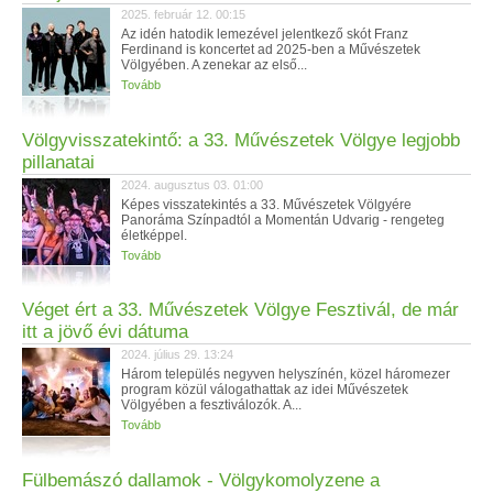
2025. február 12. 00:15
Az idén hatodik lemezével jelentkező skót Franz
Ferdinand is koncertet ad 2025-ben a Művészetek
Völgyében. A zenekar az első...
Tovább
Völgyvisszatekintő: a 33. Művészetek Völgye legjobb
pillanatai
2024. augusztus 03. 01:00
Képes visszatekintés a 33. Művészetek Völgyére
Panoráma Színpadtól a Momentán Udvarig - rengeteg
életképpel.
Tovább
Véget ért a 33. Művészetek Völgye Fesztivál, de már
itt a jövő évi dátuma
2024. július 29. 13:24
Három település negyven helyszínén, közel háromezer
program közül válogathattak az idei Művészetek
Völgyében a fesztiválozók. A...
Tovább
Fülbemászó dallamok - Völgykomolyzene a