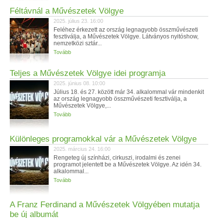
Féltávnál a Művészetek Völgye
2025. július 23. 16:00
Feléhez érkezett az ország legnagyobb összművészeti
fesztiválja, a Művészetek Völgye. Látványos nyitóshow,
nemzetközi sztár...
Tovább
Teljes a Művészetek Völgye idei programja
2025. június 08. 10:00
Július 18. és 27. között már 34. alkalommal vár mindenkit
az ország legnagyobb összművészeti fesztiválja, a
Művészetek Völgye,...
Tovább
Különleges programokkal vár a Művészetek Völgye
2025. március 24. 16:00
Rengeteg új színházi, cirkuszi, irodalmi és zenei
programot jelentett be a Művészetek Völgye. Az idén 34.
alkalommal...
Tovább
A Franz Ferdinand a Művészetek Völgyében mutatja
be új albumát