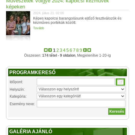
Művészetek Völgye 2024: kapolcsi kézművek
képeken
2024. július 21. 02:00
Képes kapolcsi barangolásunk ejtőző fesztiválozók és
kézműves portékák között.
Tovább
1
2
3
4
5
6
7
8
9
Összesen:
174 tétel - 9 oldalon
, Megjelenítve 1-20-ig
PROGRAMKERESŐ
Időpont:
Helyszín:
Kategória:
Esemény neve:
GALÉRIA AJÁNLÓ