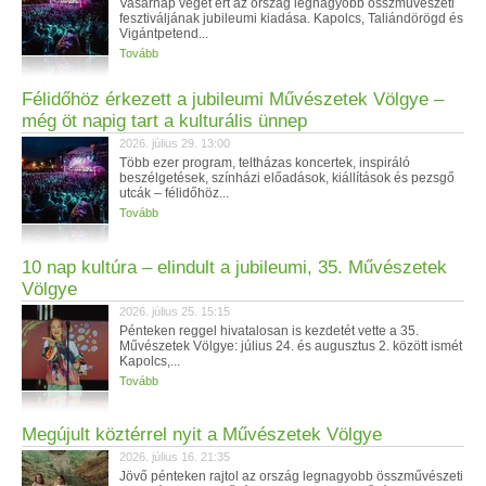
Vasárnap véget ért az ország legnagyobb összművészeti
fesztiváljának jubileumi kiadása. Kapolcs, Taliándörögd és
Vigántpetend...
Tovább
Félidőhöz érkezett a jubileumi Művészetek Völgye –
még öt napig tart a kulturális ünnep
2026. július 29. 13:00
Több ezer program, teltházas koncertek, inspiráló
beszélgetések, színházi előadások, kiállítások és pezsgő
utcák – félidőhöz...
Tovább
10 nap kultúra – elindult a jubileumi, 35. Művészetek
Völgye
2026. július 25. 15:15
Pénteken reggel hivatalosan is kezdetét vette a 35.
Művészetek Völgye: július 24. és augusztus 2. között ismét
Kapolcs,...
Tovább
Megújult köztérrel nyit a Művészetek Völgye
2026. július 16. 21:35
Jövő pénteken rajtol az ország legnagyobb összművészeti