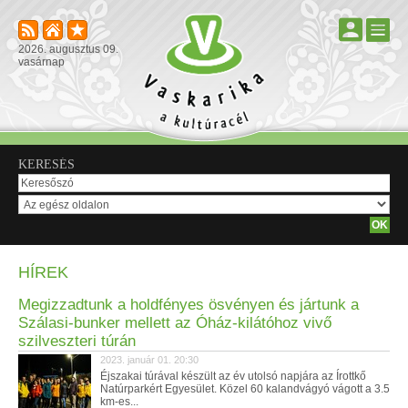
2026. augusztus 09.
vasárnap
KERESÉS
HÍREK
Megizzadtunk a holdfényes ösvényen és jártunk a
Szálasi-bunker mellett az Óház-kilátóhoz vivő
szilveszteri túrán
2023. január 01. 20:30
Éjszakai túrával készült az év utolsó napjára az Írottkő
Natúrparkért Egyesület. Közel 60 kalandvágyó vágott a 3.5
km-es...