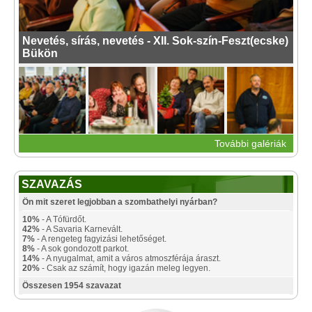
Nevetés, sírás, nevetés - XII. Sok-szín-Feszt(ecske)
Bükön
További galériák
SZAVAZÁS
Ön mit szeret legjobban a szombathelyi nyárban?
10%
- A Tófürdőt.
42%
- A Savaria Karnevált.
7%
- A rengeteg fagyizási lehetőséget.
8%
- A sok gondozott parkot.
14%
- A nyugalmat, amit a város atmoszférája áraszt.
20%
- Csak az számít, hogy igazán meleg legyen.
Összesen 1954 szavazat