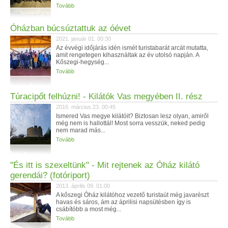
Tovább
Óházban búcsúztattuk az óévet
2021. január 01. 00:30
Az évvégi időjárás idén ismét turistabarát arcát mutatta,
amit rengetegen kihasználtak az év utolsó napján. A
Kőszegi-hegység...
Tovább
Túracipőt felhúzni! - Kilátók Vas megyében II. rész
2016. március 23. 00:45
Ismered Vas megye kilátóit? Biztosan lesz olyan, amiről
még nem is hallottál! Most sorra vesszük, neked pedig
nem marad más...
Tovább
"És itt is szexeltünk" - Mit rejtenek az Óház kilátó
gerendái? (fotóriport)
2013. április 09. 01:00
A kőszegi Óház kilátóhoz vezető turistaút még javarészt
havas és sáros, ám az áprilisi napsütésben így is
csábítóbb a most még...
Tovább