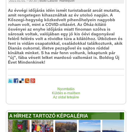
2021.01.01. - 00:30 |
Büki László 'Harlequin'
Az évvégi időjárás idén ismét turistabarát arcát mutatta,
amit rengetegen kihasználtak az év utolsó napján. A
Kőszegi-hegység közkedvelt pihenőhelyein nagyobb
roham volt, mint a COVID-oltásért. Az Óház-kilátó
ösvényei az enyhe időjárás miatt finoman szólva is
sárosak voltak, valójában egy jó kis óévi dagonyával
felérő felérés volt a rövidke túra a kilátóhoz. Útközben és
fent is vidám csapatokkal, családokkal találkoztunk, akik
Dianás cukorral, illetve pezsgővel és sajtos rúddal
kínáltak minket. S ha már fenn voltunk, lekaptunk pár
"új", fába vésett lelket mardosó vallomást is. Boldog Új
Évet Mindenkinek!
Nyomtatás
Küldés e-mailben
Az oldal tetejére
A HÍRHEZ TARTOZÓ KÉPGALÉRIA