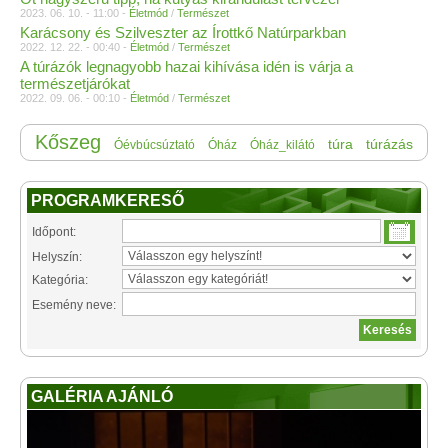
2023. 06. 10. - 11:00 -
Életmód
/
Természet
Karácsony és Szilveszter az Írottkő Natúrparkban
2022. 12. 22. - 00:40 -
Életmód
/
Természet
A túrázók legnagyobb hazai kihívása idén is várja a
természetjárókat
2022. 09. 06. - 00:10 -
Életmód
/
Természet
Kőszeg
túra
túrázás
Óévbúcsúztató
Óház
Óház_kilátó
PROGRAMKERESŐ
Időpont:
Helyszín:
Kategória:
Esemény neve:
GALÉRIA AJÁNLÓ