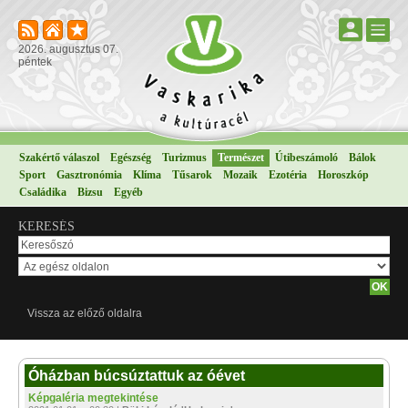
2026. augusztus 07.
péntek
Szakértő válaszol
Egészség
Turizmus
Természet
Útibeszámoló
Bálok
Sport
Gasztronómia
Klíma
Tűsarok
Mozaik
Ezotéria
Horoszkóp
Családika
Bizsu
Egyéb
KERESÉS
Vissza az előző oldalra
Óházban búcsúztattuk az óévet
Képgaléria megtekintése