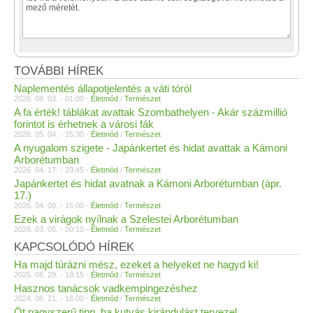
TOVÁBBI HÍREK
Naplementés állapotjelentés a váti tóról
2026. 08. 03. - 01:00 -
Életmód
/
Természet
A fa érték! táblákat avattak Szombathelyen - Akár százmillió
forintot is érhetnek a városi fák
2026. 05. 04. - 15:30 -
Életmód
/
Természet
A nyugalom szigete - Japánkertet és hidat avattak a Kámoni
Arborétumban
2026. 04. 17. - 23:45 -
Életmód
/
Természet
Japánkertet és hidat avatnak a Kámoni Arborétumban (ápr.
17.)
2026. 04. 09. - 15:00 -
Életmód
/
Természet
Ezek a virágok nyílnak a Szelestei Arborétumban
2026. 03. 05. - 00:10 -
Életmód
/
Természet
KAPCSOLÓDÓ HÍREK
Ha majd túrázni mész, ezeket a helyeket ne hagyd ki!
2025. 08. 29. - 18:15 -
Életmód
/
Természet
Hasznos tanácsok vadkempingezéshez
2024. 08. 21. - 18:00 -
Életmód
/
Természet
Öt nagyszerű tipp, ha kutyás kirándulást tervezel