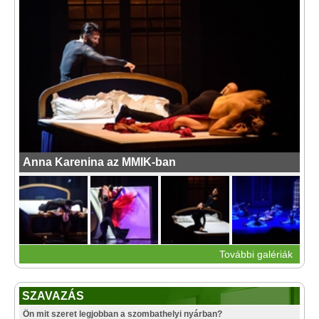
Anna Karenina az MMIK-ban
További galériák
SZAVAZÁS
Ön mit szeret legjobban a szombathelyi nyárban?