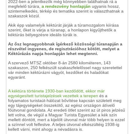
2022-ben a jelentkezők még könnyebben találhatnak rá a
megfelelő túrára,
a rendezvény honlapján
ugyanis hossz,
szintemelkedés, térkép és tematika szerint is választhatnak a
szakaszok közül.
Akik épp valamelyik kéktúrát járják a túramozgalom kiírása
szerint, őket is várja a túranap, a honlapon kigyűjthetők a
kéktúrás bélyegzésre ideális túrák is.
Az ősz legnagyobbnak ígérkező közösségi túranapján a
részvétel ingyenes, de regisztrációhoz kötött, melyet a
Kéktúrázás napja honlapján lehet megtenni.
A szervező MTSZ október 8-án 2580 kilométeren, 143
szakaszon, 250 felkészült szakaszfelelőssel nagy szeretettel
vár minden kéktúrázni vágyót, kezdőket és haladókat
egyaránt.
A kéktúra története 1930-ban kezdődött, ekkor már
egységesített turistajelzések vezettek a terepen
és a
folyamatos turistaút-hálózat bővítése kapcsán született meg
egy tájegységeket összekötő, az egész országon átívelő
főútvonal gondolata. Az eredeti ötlet szerint az út piros jelzésű
lett volna, de végül a Magyar Turista Egyesület a kék szín
mellett döntött, mert a kijelölt útvonal már több helyen is ezzel
a színnel volt felfestve. A teljes útvonal elkészültéig 1938-ig
kellett várni, mint ahogy a névadásra is.