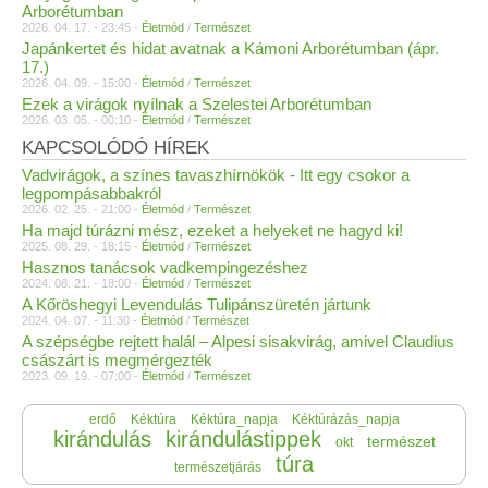
Arborétumban
2026. 04. 17. - 23:45 -
Életmód
/
Természet
Japánkertet és hidat avatnak a Kámoni Arborétumban (ápr.
17.)
2026. 04. 09. - 15:00 -
Életmód
/
Természet
Ezek a virágok nyílnak a Szelestei Arborétumban
2026. 03. 05. - 00:10 -
Életmód
/
Természet
KAPCSOLÓDÓ HÍREK
Vadvirágok, a színes tavaszhírnökök - Itt egy csokor a
legpompásabbakról
2026. 02. 25. - 21:00 -
Életmód
/
Természet
Ha majd túrázni mész, ezeket a helyeket ne hagyd ki!
2025. 08. 29. - 18:15 -
Életmód
/
Természet
Hasznos tanácsok vadkempingezéshez
2024. 08. 21. - 18:00 -
Életmód
/
Természet
A Kőröshegyi Levendulás Tulipánszüretén jártunk
2024. 04. 07. - 11:30 -
Életmód
/
Természet
A szépségbe rejtett halál – Alpesi sisakvirág, amivel Claudius
császárt is megmérgezték
2023. 09. 19. - 07:00 -
Életmód
/
Természet
erdő
Kéktúra
Kéktúra_napja
Kéktúrázás_napja
kirándulás
kirándulástippek
természet
okt
túra
természetjárás