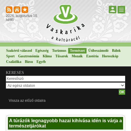
2026. augusztus 10.
hétfő
Szakértő válaszol
Egészség
Turizmus
Természet
Útibeszámoló
Bálok
Sport
Gasztronómia
Klíma
Tűsarok
Mozaik
Ezotéria
Horoszkóp
Családika
Bizsu
Egyéb
KERESÉS
Vissza az előző oldalra
A túrázók legnagyobb hazai kihívása idén is várja a
természetjárókat