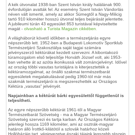
A kék útvonalat 1938-ban Szent István király halálának 900.
évfordulóján avatták fel. Az esemény Szent István Vándorlás
néven vált ismerté, amely az akkor Sümegtől a Nagy-Milicig
tartó 910 kilométer hosszú útvonal teljes bejárását jelentette.
A jubileumi túrán 43 egyesület 853 turistával képviseltette
magát -
olvasható a Turista Magazin cikkében.
A világháborút követő időkben a természetjárás egyre
népszerűbb lett. 1952-ben a Budapesti Lokomotív Sportklub
Természetjáró Szakosztálya saját tagjai számára
jelvényszerző kéktúrákat kezdett szervezni. A kibontakozó
túramozgalom első teljesítője Horváth József volt, aki 1953-
ban vehette át az azóta ikonikussá vált zománcjelvényt. Idővel
az ország többi vasutas turistájára is kiterjesztették a
kéktúramozgalmat, az önálló szakmai természetbarát
egyesületek megalakulásával pedig 1960-tól már más
szakmák természetjárói is megszerezhették az Országos
Kéktúra „vasutas" jelvényét.
Napjainkban a kéktúrát bárki egyesülettől függetlenül is
teljesítheti.
Az egyre népszerűbb kéktúrát 1961-től a Magyar
Természetbarát Szövetség - ma a Magyar Természetjáró
Szövetség szervezi és tartja karban. Az Országos Kéktúra
jelenlegi hossza 1169 kilométer, ami az osztrák-magyar
határon álló Írottkő-kilátótól a szlovák határhoz közeli
Hollóházáig tart, végigvezetve északi tájaink legszebb részein.