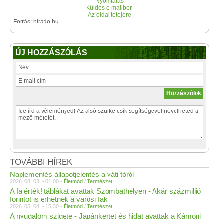
Nyomtatás
Küldés e-mailben
Az oldal tetejére
Forrás: hirado.hu
ÚJ HOZZÁSZÓLÁS
TOVÁBBI HÍREK
Naplementés állapotjelentés a váti tóról
2026. 08. 03. - 01:00 -
Életmód
/
Természet
A fa érték! táblákat avattak Szombathelyen - Akár százmillió
forintot is érhetnek a városi fák
2026. 05. 04. - 15:30 -
Életmód
/
Természet
A nyugalom szigete - Japánkertet és hidat avattak a Kámoni