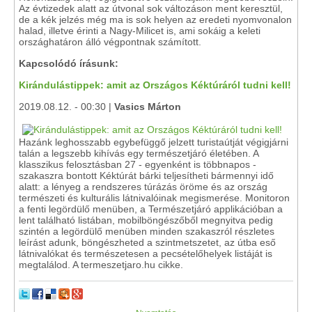
Az évtizedek alatt az útvonal sok változáson ment keresztül,
de a kék jelzés még ma is sok helyen az eredeti nyomvonalon
halad, illetve érinti a Nagy-Milicet is, ami sokáig a keleti
országhatáron álló végpontnak számított.
Kapcsolódó írásunk:
Kirándulástippek: amit az Országos Kéktúráról tudni kell!
2019.08.12. - 00:30 |
Vasics Márton
Hazánk leghosszabb egybefüggő jelzett turistaútját végigjárni
talán a legszebb kihívás egy természetjáró életében. A
klasszikus felosztásban 27 - egyenként is többnapos -
szakaszra bontott Kéktúrát bárki teljesítheti bármennyi idő
alatt: a lényeg a rendszeres túrázás öröme és az ország
természeti és kulturális látnivalóinak megismerése. Monitoron
a fenti legördülő menüben, a Természetjáró applikációban a
lent található listában, mobilböngészőből megnyitva pedig
szintén a legördülő menüben minden szakaszról részletes
leírást adunk, böngészheted a szintmetszetet, az útba eső
látnivalókat és természetesen a pecsételőhelyek listáját is
megtalálod. A termeszetjaro.hu cikke.