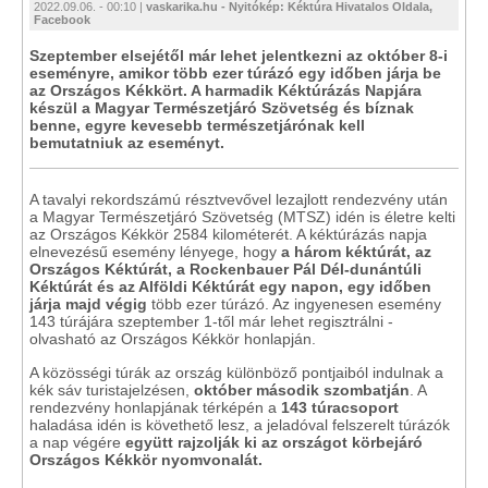
2022.09.06. - 00:10 |
vaskarika.hu - Nyitókép: Kéktúra Hivatalos Oldala,
Facebook
Szeptember elsejétől már lehet jelentkezni az október 8-i
eseményre, amikor több ezer túrázó egy időben járja be
az Országos Kékkört. A harmadik Kéktúrázás Napjára
készül a Magyar Természetjáró Szövetség és bíznak
benne, egyre kevesebb természetjárónak kell
bemutatniuk az eseményt.
A tavalyi rekordszámú résztvevővel lezajlott rendezvény után
a Magyar Természetjáró Szövetség (MTSZ) idén is életre kelti
az Országos Kékkör 2584 kilométerét. A kéktúrázás napja
elnevezésű esemény lényege, hogy
a három kéktúrát, az
Országos Kéktúrát, a Rockenbauer Pál Dél-dunántúli
Kéktúrát és az Alföldi Kéktúrát egy napon, egy időben
járja majd végig
több ezer túrázó. Az ingyenesen esemény
143 túrájára szeptember 1-től már lehet regisztrálni -
olvasható az Országos Kékkör honlapján.
A közösségi túrák az ország különböző pontjaiból indulnak a
kék sáv turistajelzésen,
október második szombatján
. A
rendezvény honlapjának térképén a
143 túracsoport
haladása idén is követhető lesz, a jeladóval felszerelt túrázók
a nap végére
együtt rajzolják ki az országot körbejáró
Országos Kékkör nyomvonalát.