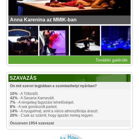
Anna Karenina az MMIK-ban
További galériák
SZAVAZÁS
Ön mit szeret legjobban a szombathelyi nyárban?
10%
- A Tófürdőt.
42%
- A Savaria Karnevált.
7%
- A rengeteg fagyizási lehetőséget.
8%
- A sok gondozott parkot.
14%
- A nyugalmat, amit a város atmoszférája áraszt.
20%
- Csak az számít, hogy igazán meleg legyen.
Összesen 1954 szavazat