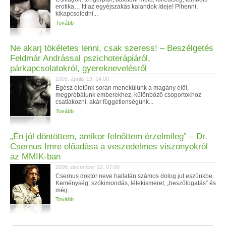
erotika… Itt az egyéjszakás kalandok ideje! Pihenni,
kikapcsolódni...
Tovább
Ne akarj tökéletes lenni, csak szeress! – Beszélgetés
Feldmár Andrással pszichoterápiáról,
párkapcsolatokról, gyereknevelésről
2009. április 19. 14:00
Egész életünk során menekülünk a magány elől,
megpróbálunk emberekhez, különböző csoportokhoz
csatlakozni, akár függetlenségünk...
Tovább
„Én jól döntöttem, amikor felnőttem érzelmileg” – Dr.
Csernus Imre előadása a veszedelmes viszonyokról
az MMIK-ban
2008. december 12. 07:00
Csernus doktor neve hallatán számos dolog jut eszünkbe.
Keménység, szókimondás, lélekismeret, „beszólogatás” és
még...
Tovább