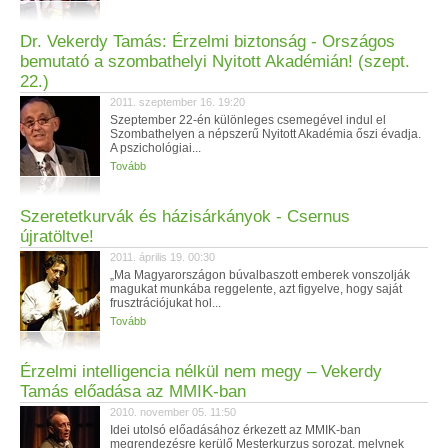
Dr. Vekerdy Tamás: Érzelmi biztonság - Országos
bemutató a szombathelyi Nyitott Akadémián! (szept.
22.)
2011. szeptember 16. 19:20
Szeptember 22-én különleges csemegével indul el
Szombathelyen a népszerű Nyitott Akadémia őszi évadja.
A pszichológiai...
Tovább
Szeretetkurvák és házisárkányok - Csernus
újratöltve!
2011. április 19. 00:30
„Ma Magyarországon búvalbaszott emberek vonszolják
magukat munkába reggelente, azt figyelve, hogy saját
frusztrációjukat hol...
Tovább
Érzelmi intelligencia nélkül nem megy – Vekerdy
Tamás előadása az MMIK-ban
2010. november 05. 11:50
Idei utolsó előadásához érkezett az MMIK-ban
megrendezésre kerülő Mesterkurzus sorozat, melynek