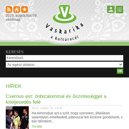
2026. augusztus 09.
vasárnap
KERESÉS
HÍREK
Csernus est: önbizalommal és őszinteséggel a
kiteljesedés felé
2013. május 25. 14:45
Ha kimondjuk azt a szót, hogy szerelem, általában
valamilyen emelkedett, pátosszal teli érzésre gondolunk, s
bár időnként...
Tovább