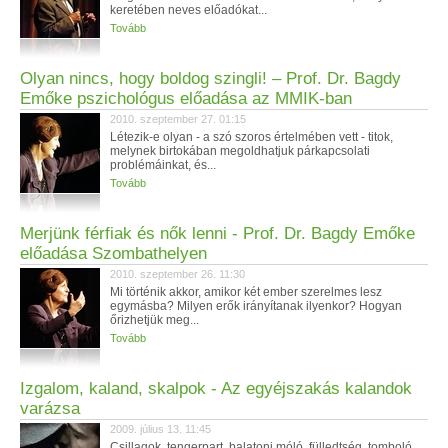
keretében neves előadókat...
Tovább
Olyan nincs, hogy boldog szingli! – Prof. Dr. Bagdy
Emőke pszichológus előadása az MMIK-ban
2010. szeptember 27. 01:15
Létezik-e olyan - a szó szoros értelmében vett - titok,
melynek birtokában megoldhatjuk párkapcsolati
problémáinkat, és...
Tovább
Merjünk férfiak és nők lenni - Prof. Dr. Bagdy Emőke
előadása Szombathelyen
2010. szeptember 26. 11:30
Mi történik akkor, amikor két ember szerelmes lesz
egymásba? Milyen erők irányítanak ilyenkor? Hogyan
őrizhetjük meg...
Tovább
Izgalom, kaland, skalpok - Az egyéjszakás kalandok
varázsa
2009. július 13. 11:45
Csillagok, tengerpart, balatoni móló, fülledtség, tomboló