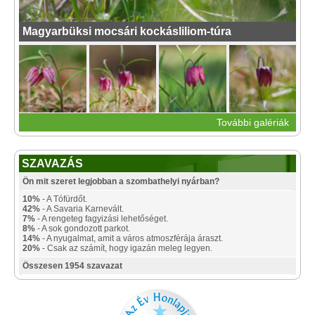
Magyarbüksi mocsári kockásliliom-túra
További galériák
SZAVAZÁS
Ön mit szeret legjobban a szombathelyi nyárban?
10%
- A Tófürdőt.
42%
- A Savaria Karnevált.
7%
- A rengeteg fagyizási lehetőséget.
8%
- A sok gondozott parkot.
14%
- A nyugalmat, amit a város atmoszférája áraszt.
20%
- Csak az számít, hogy igazán meleg legyen.
Összesen 1954 szavazat