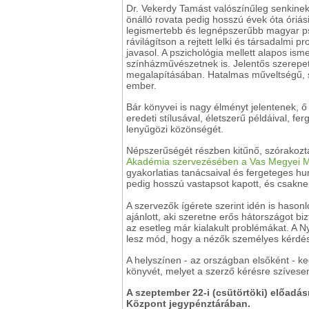
Dr. Vekerdy Tamást valószínűleg senkinek 
önálló rovata pedig hosszú évek óta óriá
legismertebb és legnépszerűbb magyar ps
rávilágítson a rejtett lelki és társadalmi
javasol. A pszichológia mellett alapos ism
színházművészetnek is. Jelentős szerepet
megalapításában. Hatalmas műveltségű, 
ember.
Bár könyvei is nagy élményt jelentenek, ő a
eredeti stílusával, életszerű példáival, f
lenyűgözi közönségét.
Népszerűségét részben kitűnő, szórakozt
Akadémia szervezésében a Vas Megyei Mű
gyakorlatias tanácsaival és fergeteges 
pedig hosszú vastapsot kapott, és csakne
A szervezők ígérete szerint idén is haso
ajánlott, aki szeretne erős hátországot b
az esetleg már kialakult problémákat. A 
lesz mód, hogy a nézők személyes kérdése
A helyszínen - az országban elsőként - 
könyvét, melyet a szerző kérésre szívesen
A szeptember 22-i (csütörtöki) előadá
Központ jegypénztárában.