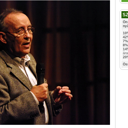
S
Ön 
ny
10
42
7%
8%
14
ára
20
Ös