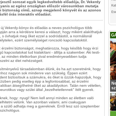
rjesztő sorozat egyik legkedveltebb előadója, Dr. Vekerdy
Kat
yanis az egész országban először városunkban mutatja
i biztonság című, aznap megjelenő könyvét és az azonos
Es
sfél órás interaktív előadást.
ő új Vekerdy-könyv és előadás a neves pszichológus több
pján arra a kérdésre keresi a választ, hogy miként alakíthatjuk
G
 s óvhatjuk meg őket ezzel a sodródástól, a normálisnál
ytelen, ezért személyiséget roncsoló kapcsolatoktól.
z érzelmi biztonságot, meghatározza, hogy később hogy érzi
apcsolatokat tud kialakítani - állítja a szakember. Aki testi-
l, az minden életkorban jóval eredményesebben tudja
szelni az élet nehézségeit.
ljesítményelvű társadalomban élünk, és ha azt szeretnénk, hogy
ahhoz nagyon sok mindenre van szükség. Éppen ezért
ent biztosítsuk a számukra, és őket is űzzük-hajszoljuk, hogy
Közben pedig esetleg épp a legfontosabbat, az érzelmi
Ne
alóban átsegíthetné őket az akadályokon. Talán nem véletlen,
sz
urotikus vagy szülei által „kezelhetetlennek" ítélt gyerek.
knek, hogy: nyugi! Nem kell annyi minden az életben való
 elhitetni velünk. Van azonban valami, ami csakugyan
d, a szülő adhatja meg a gyereknek. Erről lesz szó szeptember
szichológus.