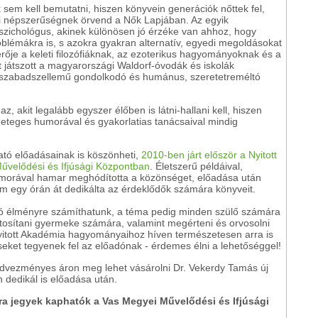
sem kell bemutatni, hiszen könyvein generációk nőttek fel,
si népszerűségnek örvend a Nők Lapjában. Az egyik
zichológus, akinek különösen jó érzéke van ahhoz, hogy
 problémákra is, s azokra gyakran alternatív, egyedi megoldásokat
erője a keleti filozófiáknak, az ezoterikus hagyományoknak és a
 játszott a magyarországi Waldorf-óvodák és iskolák
szabadszellemű gondolkodó és humánus, szeretetreméltó
z, akit legalább egyszer élőben is látni-hallani kell, hiszen
ergeteges humorával és gyakorlatias tanácsaival mindig
ató előadásainak is köszönheti,
2010-ben járt először a Nyitott
velődési és Ifjúsági Központban
. Életszerű példáival,
humorával hamar meghódította a közönséget, előadása után
m egy órán át dedikálta az érdeklődők számára könyveit.
nló élményre számíthatunk, a téma pedig minden szülő számára
iztosítani gyermeke számára, valamint megérteni és orvosolni
Nyitott Akadémia hagyományaihoz híven természetesen arra is
ket tegyenek fel az előadónak - érdemes élni a lehetőséggel!
kedvezményes áron meg lehet vásárolni Dr. Vekerdy Tamás új
 dedikál is előadása után.
sra jegyek kaphatók a Vas Megyei Művelődési és Ifjúsági