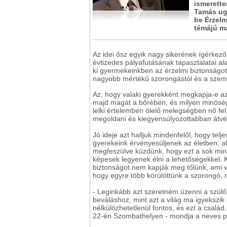
ismerette
Tamás ug
be Érzelm
témájú má
Az idei ősz egyik nagy sikerének ígérkez
évtizedes pályafutásának tapasztalatai ala
ki gyermekeinkben az érzelmi biztonságot,
nagyobb mértékű szorongástól és a személ
Az, hogy valaki gyerekként megkapja-e a
majd magát a bőrében, és milyen minőségű k
lelki értelemben ölelő melegségben nő fe
megoldani és kiegyensúlyozottabban átvé
Jó ideje azt halljuk mindenfelől, hogy te
gyerekeink érvényesüljenek az életben, 
megfeszülve küzdünk, hogy ezt a sok mind
képesek legyenek élni a lehetőségekkel. 
biztonságot nem kapják meg tőlünk, ami v
hogy egyre több körülöttünk a szorongó, ne
- Leginkább azt szeretném üzenni a szülő
beváláshoz, mint azt a világ ma igyekszik
nélkülözhetetlenül fontos, és ezt a csalá
22-én Szombathelyen - mondja a neves p