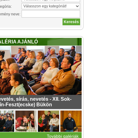
egória:
emény neve:
ALÉRIA AJÁNLÓ
vetés, sírás, nevetés - XII. Sok-
ín-Feszt(ecske) Bükön
További galériák