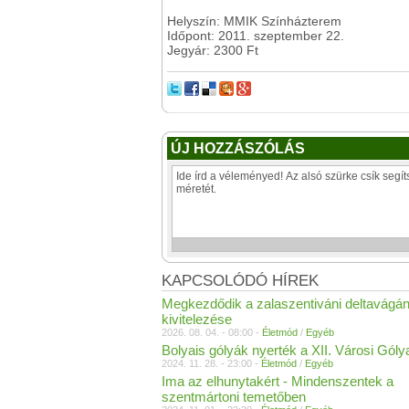
Helyszín: MMIK Színházterem
Időpont: 2011. szeptember 22.
Jegyár: 2300 Ft
ÚJ HOZZÁSZÓLÁS
KAPCSOLÓDÓ HÍREK
Megkezdődik a zalaszentiváni deltavágá
kivitelezése
2026. 08. 04. - 08:00 -
Életmód
/
Egyéb
Bolyais gólyák nyerték a XII. Városi Góly
2024. 11. 28. - 23:00 -
Életmód
/
Egyéb
Ima az elhunytakért - Mindenszentek a
szentmártoni temetőben