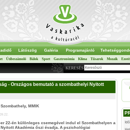
adidő
Látószög
Galéria
Programajánló
Tehetséggond
et
Útibeszámoló
Bálok
Sport
Gasztronómia
Klíma
Tűsarok
Mozaik
Ezoté
KERESÉS
ság - Országos bemutató a szombathelyi Nyitott
: Szombathely, MMIK
P
09.22.
Idő
er 22-én különleges csemegével indul el Szombathelyen a
Nyitott Akadémia őszi évadja. A pszichológiai
Hel