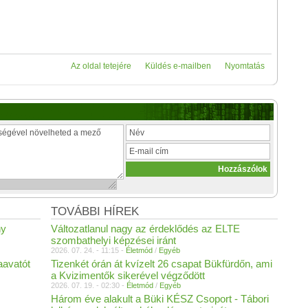
Az oldal tetejére
Küldés e-mailben
Nyomtatás
TOVÁBBI HÍREK
ny
Változatlanul nagy az érdeklődés az ELTE
szombathelyi képzései iránt
2026. 07. 24. - 11:15 -
Életmód
/
Egyéb
aavatót
Tizenkét órán át kvízelt 26 csapat Bükfürdőn, ami
a Kvizimentők sikerével végződött
2026. 07. 19. - 02:30 -
Életmód
/
Egyéb
Három éve alakult a Büki KÉSZ Csoport - Tábori