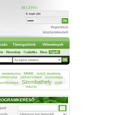
BELÉPÉS
:
Regisztráció
Jelszóemlékeztető
ozás
Támogatóink
Vélemények
ria
Horoszkóp
Családika
Bizsu
Egyéb
MMIK
mesterkurzus
nyitott_akadémia
párkapcsolat
párkapcsolatok
pszichológia
Szombathely
pszichológus
szülő
Vekerdy
ROGRAMKERESŐ
pont:
yszín: