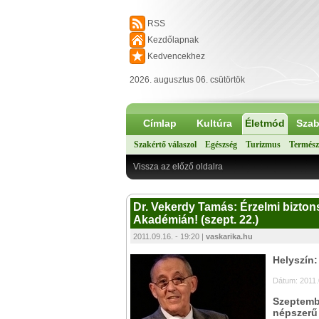
RSS
Kezdőlapnak
Kedvencekhez
2026. augusztus 06. csütörtök
Címlap
Kultúra
Életmód
Szab
Szakértő válaszol
Egészség
Turizmus
Termész
Vissza az előző oldalra
Dr. Vekerdy Tamás: Érzelmi bizton
Akadémián! (szept. 22.)
2011.09.16. - 19:20 |
vaskarika.hu
Helyszín
Dátum: 2011.
Szeptemb
népszerű 