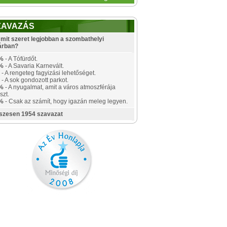
ZAVAZÁS
mit szeret legjobban a szombathelyi
árban?
%
- A Tófürdőt.
%
- A Savaria Karnevált.
- A rengeteg fagyizási lehetőséget.
- A sok gondozott parkot.
%
- A nyugalmat, amit a város atmoszférája
szt.
%
- Csak az számít, hogy igazán meleg legyen.
szesen 1954 szavazat